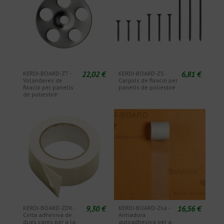
22,02 €
6,81 €
KERDI-BOARD-ZT -
KERDI-BOARD-ZS -
Volanderes de
Cargols de fixació per
fixació per panells
panells de poliestirè
de poliestirè
9,30 €
16,56 €
KERDI-BOARD-ZDK -
KERDI-BOARD-Zsa -
Cinta adhesiva de
Armadura
dues cares per a la
autoadhesiva per a