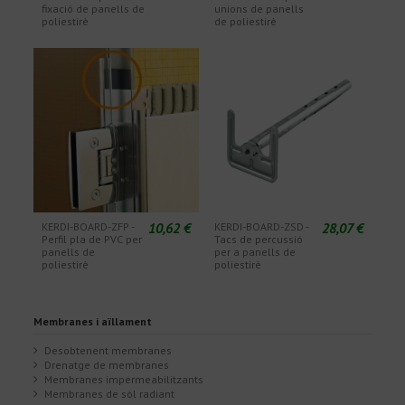
fixació de panells de
unions de panells
poliestirè
de poliestirè
10,62 €
28,07 €
KERDI-BOARD-ZFP -
KERDI-BOARD-ZSD -
Perfil pla de PVC per
Tacs de percussió
panells de
per a panells de
poliestirè
poliestirè
Membranes i aïllament
Desobtenent membranes
Drenatge de membranes
Membranes impermeabilitzants
Membranes de sòl radiant