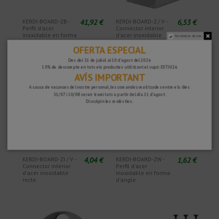
41,92 €
6,53 €
KERDI-BOARD-ZB -
KERDI-BOARD-Z / V -
Perfil d'acer
Connector interior
inoxidable en forma
d'acer inoxidable
No mostrar de nou.
d'U amb triple
OFERTA ESPECIAL
perforació
Des del 31 de juliol al 10 d'agost del 2026
10% de descompte en tots els productes utilitzant el cupó: ESTIU26
AVÍS IMPORTANT
A causa de vacances del nostre personal, les comandes realitzades entre els dies
31/07 i 10/08 seran tramitats a partir del dia 11 d'agost.
Disculpin les molèsties.
4,04 €
1,62 €
KERDI-BOARD-ZI / V -
KERDI-BOARD-ZW -
Connector interior
Perfil d'acer
d'acer inoxidable
inoxidable en forma
recte
d'angle