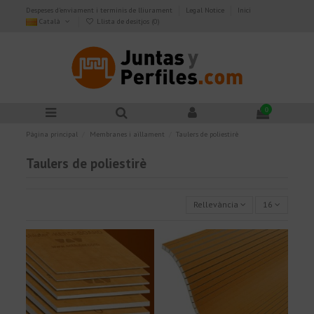
Despeses d'enviament i terminis de lliurament
Legal Notice
Inici
Català
Llista de desitjos (
0
)
0
Pàgina principal
Membranes i aïllament
Taulers de poliestirè
Taulers de poliestirè
Rellevància
16