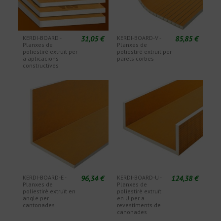
31,05 €
85,85 €
KERDI-BOARD -
KERDI-BOARD-V -
Planxes de
Planxes de
poliestirè extruït per
poliestirè extruït per
a aplicacions
parets corbes
constructives
96,34 €
124,38 €
KERDI-BOARD-E -
KERDI-BOARD-U -
Planxes de
Planxes de
poliestirè extruït en
poliestirè extruït
angle per
en U per a
cantonades
revestiments de
canonades