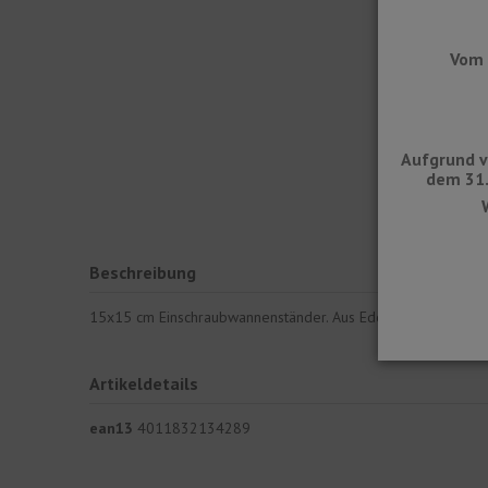
Vom 
Aufgrund v
dem 31.
Beschreibung
15x15 cm Einschraubwannenständer. Aus Edelstahl V2A AISI
Artikeldetails
ean13
4011832134289