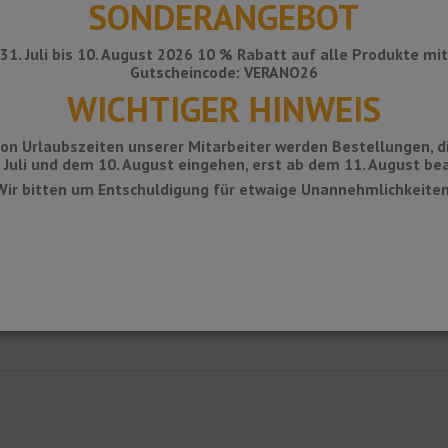
SONDERANGEBOT
31. Juli bis 10. August 2026 10 % Rabatt auf alle Produkte mi
Gutscheincode: VERANO26
WICHTIGER HINWEIS
on Urlaubszeiten unserer Mitarbeiter werden Bestellungen, d
 Juli und dem 10. August eingehen, erst ab dem 11. August bea
Wir bitten um Entschuldigung für etwaige Unannehmlichkeiten
 304. Auffangwanne für Arbeitsbrause Modell KERDI-DRAIN 1 E