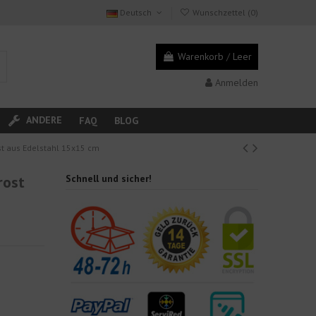
Deutsch
Wunschzettel (
0
)
Warenkorb
/
Leer
Anmelden
ANDERE
FAQ
BLOG
st aus Edelstahl 15x15 cm
rost
Schnell und sicher!