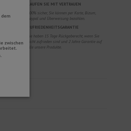
KAUFEN SIE MIT VERTRAUEN
100% sicher, Sie können per Karte, Bizum,
t dem
Paypal und Überweisung bezahlen.
ZUFRIEDENHEITSGARANTIE
Sie haben 15 Tage Rückgaberecht, wenn Sie
nicht zufrieden sind und 2 Jahre Garantie auf
ie zwischen
alle unsere Produkte.
rbeitet.
.