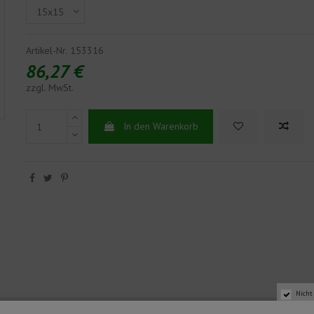
Artikel-Nr.
153316
86,27 €
zzgl. MwSt.
In den Warenkorb
Nicht