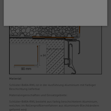
cm angeordnet, die eine Abführung des dort anfallenden
Sickerwassers sicherstellen.
Material
Schlüter-BARA-RWL ist in der Ausführung Aluminium mit farbiger
Beschichtung lieferbar.
Materialeigenschaften und Einsatzgebiete:
Schlüter-BARA-RWL besteht aus farbig beschichtetem Aluminium,
welches im Rollenprofilierverfahren aus Aluminium-Blechbändern
geformt wird.