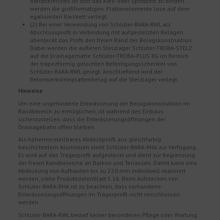
Randbereiches ist dort das Kies- oder Splittbett zu binden.
werden die großformatigen. Plattenelemente lose auf dem
egalisierten Kiesbett verlegt.
(2) Bei einer Verwendung von Schlüter-BARA-RWL als
Abschlussprofil in Verbindung mit aufgestelzten Belägen
überdeckt das Profil den freien Rand der Belagskonstruktion.
Dabei werden die äußeren Stelzlager Schlüter-TROBA-STELZ
auf die Drainagematte Schlüter-TROBA-PLUS 8G im Bereich
der trapezförmig gelochten Befestigungsschenkel von
Schlüter-BARA-RWL gelegt. Anschließend wird der
Betonwerksteinplattenbelag auf die Stelzlager verlegt.
Hinweise
Um eine ungehinderte Entwässerung der Belagskonstruktion im
Randbereich zu ermöglichen, ist während des Einbaus
sicherzustellen, dass die Entwässerungsöffnungen der
Drainagebahn offen bleiben.
Als höhenverstellbares Abdeckprofil aus gleichfarbig
beschichtetem Aluminium steht Schlüter-BARA-RHA zur Verfügung.
Es wird auf das Trägerprofil aufgesteckt und dient zur Begrenzung
der freien Randbereiche an Balkon und Terrassen. Damit kann eine
Abdeckung von Aufbauten bis zu 220 mm individuell realisiert
werden, siehe Produktdatenblatt 5.16. Beim Aufstecken von
Schlüter-BARA-RHA ist zu beachten, dass vorhandene
Entwässerungsöffnungen im Trägerprofil nicht verschlossen
werden.
Schlüter-BARA-RWL bedarf keiner besonderen Pflege oder Wartung.