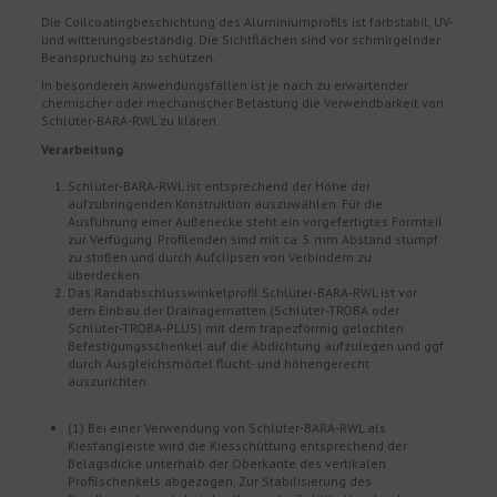
Die Coilcoatingbeschichtung des Aluminiumprofils ist farbstabil, UV-
und witterungsbeständig. Die Sichtflächen sind vor schmirgelnder
Beanspruchung zu schützen.
In besonderen Anwendungsfällen ist je nach zu erwartender
chemischer oder mechanischer Belastung die Verwendbarkeit von
Schlüter-BARA-RWL zu klären.
Verarbeitung
Schlüter-BARA-RWL ist entsprechend der Höhe der
aufzubringenden Konstruktion auszuwählen. Für die
Ausführung einer Außenecke steht ein vorgefertigtes Formteil
zur Verfügung. Profilenden sind mit ca. 5 mm Abstand stumpf
zu stoßen und durch Aufclipsen von Verbindern zu
überdecken.
Das Randabschlusswinkelprofil Schlüter-BARA-RWL ist vor
dem Einbau der Drainagematten (Schlüter-TROBA oder
Schlüter-TROBA-PLUS) mit dem trapezförmig gelochten
Befestigungsschenkel auf die Abdichtung aufzulegen und ggf.
durch Ausgleichsmörtel flucht- und höhengerecht
auszurichten.
(1) Bei einer Verwendung von Schlüter-BARA-RWL als
Kiesfangleiste wird die Kiesschüttung entsprechend der
Belagsdicke unterhalb der Oberkante des vertikalen
Profilschenkels abgezogen. Zur Stabilisierung des