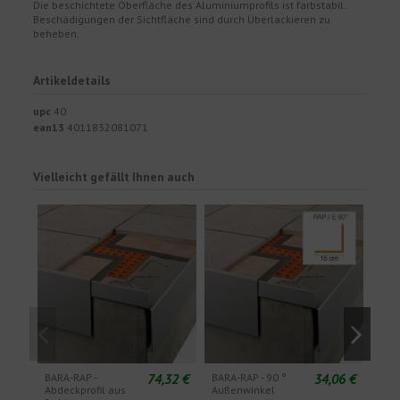
Die beschichtete Oberfläche des Aluminiumprofils ist farbstabil.
Beschädigungen der Sichtfläche sind durch Überlackieren zu
beheben.
Artikeldetails
upc
40
ean13
4011832081071
Vielleicht gefällt Ihnen auch
74,32 €
34,06 €
BARA-RAP -
BARA-RAP - 90 °
BARA
Abdeckprofil aus
Außenwinkel
Sple