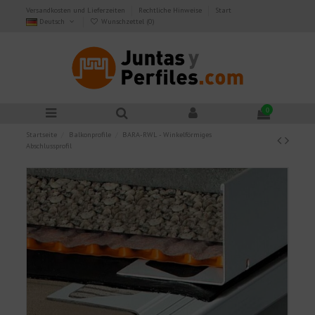
Versandkosten und Lieferzeiten
Rechtliche Hinweise
Start
Deutsch
Wunschzettel (
0
)
0
Startseite
Balkonprofile
BARA-RWL - Winkelförmiges
Abschlussprofil