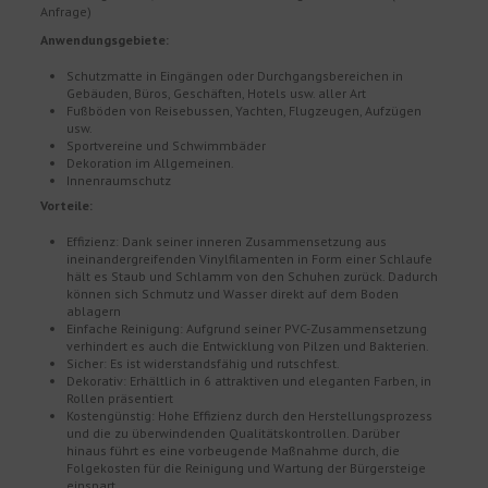
Anfrage)
Anwendungsgebiete:
Schutzmatte in Eingängen oder Durchgangsbereichen in
Gebäuden, Büros, Geschäften, Hotels usw. aller Art
Fußböden von Reisebussen, Yachten, Flugzeugen, Aufzügen
usw.
Sportvereine und Schwimmbäder
Dekoration im Allgemeinen.
Innenraumschutz
Vorteile:
Effizienz: Dank seiner inneren Zusammensetzung aus
ineinandergreifenden Vinylfilamenten in Form einer Schlaufe
hält es Staub und Schlamm von den Schuhen zurück. Dadurch
können sich Schmutz und Wasser direkt auf dem Boden
ablagern
Einfache Reinigung: Aufgrund seiner PVC-Zusammensetzung
verhindert es auch die Entwicklung von Pilzen und Bakterien.
Sicher: Es ist widerstandsfähig und rutschfest.
Dekorativ: Erhältlich in 6 attraktiven und eleganten Farben, in
Rollen präsentiert
Kostengünstig: Hohe Effizienz durch den Herstellungsprozess
und die zu überwindenden Qualitätskontrollen. Darüber
hinaus führt es eine vorbeugende Maßnahme durch, die
Folgekosten für die Reinigung und Wartung der Bürgersteige
einspart.