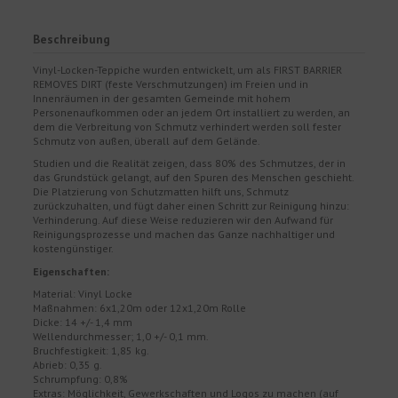
Beschreibung
Vinyl-Locken-Teppiche wurden entwickelt, um als FIRST BARRIER
REMOVES DIRT (feste Verschmutzungen) im Freien und in
Innenräumen in der gesamten Gemeinde mit hohem
Personenaufkommen oder an jedem Ort installiert zu werden, an
dem die Verbreitung von Schmutz verhindert werden soll fester
Schmutz von außen, überall auf dem Gelände.
Studien und die Realität zeigen, dass 80% des Schmutzes, der in
das Grundstück gelangt, auf den Spuren des Menschen geschieht.
Die Platzierung von Schutzmatten hilft uns, Schmutz
zurückzuhalten, und fügt daher einen Schritt zur Reinigung hinzu:
Verhinderung. Auf diese Weise reduzieren wir den Aufwand für
Reinigungsprozesse und machen das Ganze nachhaltiger und
kostengünstiger.
Eigenschaften:
Material: Vinyl Locke
Maßnahmen: 6x1,20m oder 12x1,20m Rolle
Dicke: 14 +/- 1,4 mm
Wellendurchmesser; 1,0 +/- 0,1 mm.
Bruchfestigkeit: 1,85 kg.
Abrieb: 0,35 g.
Schrumpfung: 0,8%
Extras: Möglichkeit, Gewerkschaften und Logos zu machen (auf