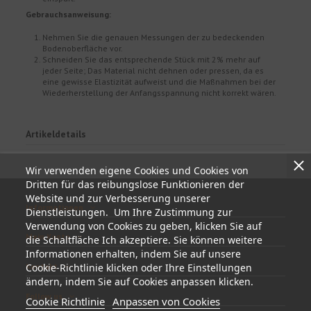
Gebrauchsanweisung:
Nehmen Sie die genauen Messungen der zu bedeckenden
Bodenoberfläche vor.
Schneiden Sie das entsprechende Stück mit 2% mehr auf
jeder Seite; Das Material nicht dehnen oder pressen, da es
eine gewisse Elastizität aufweist und die Maßnahmen bei der
Wiederherstellung der Anfangsspannung nicht korrekt wären.
Artikeldetails
Wir verwenden eigene Cookies und Cookies von
Dritten für das reibungslose Funktionieren der
Website und zur Verbesserung unserer
Informationen
Dienstleistungen. Um Ihre Zustimmung zur
Verwendung von Cookies zu geben, klicken Sie auf
Mein Konto
die Schaltfläche Ich akzeptiere. Sie können weitere
Informationen erhalten, indem Sie auf unsere
Kontakt
Cookie-Richtlinie klicken oder Ihre Einstellungen
ändern, indem Sie auf Cookies anpassen klicken.
Follow us
Cookie Richtlinie
Anpassen von Cookies