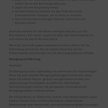
richten Sie es auf dem Bürgersteig aus.
Legen Sie den Bürgersteig weiter.
Vor dem Einstellen können Sie das Profil mit einem
Gummihammer schlagen, um es eben zu machen.
Zum Schluss überschüssiges Material abwischen und
trocknen lassen.
Alternativ können Sie den Boden verlegen und das Loch für
Novosepara 1 frei lassen. Legen Sie dann das Klebematerial ein
und setzen Sie das Profil unter Druck.
Wenn Sie das Profil später platzieren möchten, öffnen Sie die
Verbindung und lassen Sie sie sauber, füllen Sie sie mit
Klebematerial und befolgen Sie die oben angegebenen Schritte.
Reinigung und Wartung
Aluminium
Die Reinigung sollte regelmäßig mit einem weichen Tuch erfolgen.
Wenn Sie eine neutrale Reinigungsflüssigkeit verwenden, muss
diese mit kaltem Wasser gespült und getrocknet werden, um
überschüssige Feuchtigkeit zu entfernen. Hartnäckige
Verschmutzungen können mit geeigneten, leicht abrasiven
Reinigungsmitteln entfernt werden.
Die Verwendung von Stahlwolle, Schleif- oder Beizprodukten sowie
starken Säuren (Salz- und Perchlorsäure), starken Basen
(Natronlauge oder Ammoniak) oder kohlensäurehaltigen Lösungen