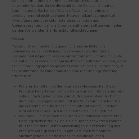
wird nicht empfohlen. Zitronensäure sollte ebenfalls nicht
verwendet werden, da sie die schützende Oxidschicht auf der
Aluminiumoberfläche löst. Wachse, Vaseline, Lanolin oder
dergleichen sind nicht geeignet. Halogenalkanlösungsmittel
(Hydrofluorether oder chlorierte Lösungsmittel) und
Abbindebeschleuniger, die Chloride enthalten, sollten vermieden
werden (Verwenden Sie Nichtchloridbeschleuniger).
Messing
Messing ist sehr beständig gegen chemische Mittel, die
üblicherweise bei der Reinigung verwendet werden. Seine
Besonderheit ist jedoch, dass es im Kontakt mit Luft und im Laufe
der Zeit dunkler wird und sogar Rostflecken auftreten können, wenn
es nicht ordnungsgemäß gewartet wird. Um dies zu vermeiden, ist
bei bestimmten Messingprodukten eine regelmäßige Wartung
erforderlich.
Polierer: Behalten Sie den Glanz des Messings bei. Diese
Produkte hinterlassen keinen Geruch an den Händen und sind
sehr einfach zu bedienen. Zum Auftragen wird ein Tuch mit
dem Produkt angefeuchtet und das Stück wird gerieben, bis
die verfärbte Oberflächenschicht entfernt wurde, und dann
wird ein trockenes Tuch für ein perfektes Finish geführt.
Polituren: Sie gewinnen den Glanz von teilweise verrosteten
Messingstücken zurück. Da sie die Hände schwärzen können,
müssen die detaillierten Anweisungen zur Verwendung des
Produkts befolgt werden. Es gibt Versionen mit hohem
Siliziumgehalt, die effektiver sind als die üblichen.