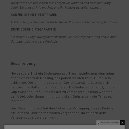
Wir beraten Sie und klären Ihre Fragen vor, während und nach dem Kauf,
damit Sie alles richtig machen und Ihr Produkt genießen können.
KAUFEN SIE MIT VERTRAUEN
100% sicher, Sie können per Karte, Bizum, Paypal und Überweisung bezahlen.
ZUFRIEDENHEITSGARANTIE
Sie haben 15 Tage Rückgaberecht, wenn Sie nicht zufrieden sind und 2 Jahre
Garantie auf alle unsere Produkte.
Beschreibung
Novosepara 1 ist ein Bodentrennprofil aus natürlichem Aluminium
oder extrudiertem Messing, das poliert werden kann. Durch sein
schlankes Design mit reduzierter Gesichtsansicht lässt es sich
nahtlos in Installationen integrieren. Die Seiten sind gerillt, um den
Grip zwischen Profil und Pflaster zu verbessern. Es kann während
der Arbeit oder danach mit hochdicken Gehsteigen wie Terrazzo,
Marmor ...
Das Messingmodell hat drei Höhen zur Verfügung. Dieses Profil ist
für Terrazzo- und Marmorböden vorgesehen, da es nach dem
Verlegen poliert werden kann.
Nicht mehr anzeigen.