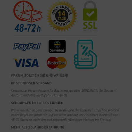
WARUM SOLLTEN SIE UNS WÄHLEN?
KOSTENLOSER VERSAND
Kostenlose Versandkosten für Bestellungen über 100€. Gültig für Spanien*,
Andorra und Portugal*. (*Nur Halbinsel)
SENDUNGEN IN 48-72 STUNDEN
Wir versenden in ganz Europa. Bestellungen, die tagsüber eingehen, werden
in der Regel am nächsten Tag versandt und auf der Halbinsel innerhalb von
48-72 Stunden nach Versand zugestellt (Werktage Montag bis Freitag).
MEHR ALS 20 JAHRE ERFAHRUNG