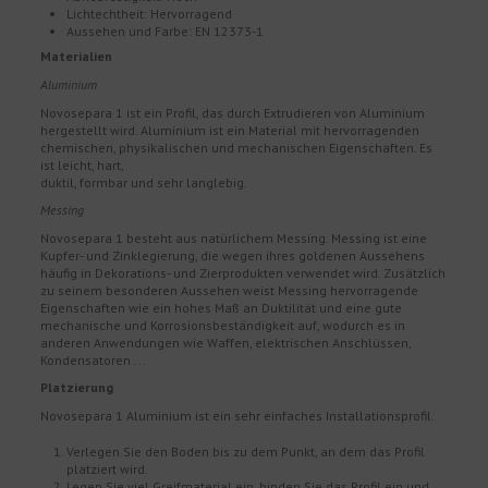
Lichtechtheit: Hervorragend
Aussehen und Farbe: EN 12373-1
Materialien
Aluminium
Novosepara 1 ist ein Profil, das durch Extrudieren von Aluminium
hergestellt wird. Aluminium ist ein Material mit hervorragenden
chemischen, physikalischen und mechanischen Eigenschaften. Es
ist leicht, hart,
duktil, formbar und sehr langlebig.
Messing
Novosepara 1 besteht aus natürlichem Messing. Messing ist eine
Kupfer- und Zinklegierung, die wegen ihres goldenen Aussehens
häufig in Dekorations- und Zierprodukten verwendet wird. Zusätzlich
zu seinem besonderen Aussehen weist Messing hervorragende
Eigenschaften wie ein hohes Maß an Duktilität und eine gute
mechanische und Korrosionsbeständigkeit auf, wodurch es in
anderen Anwendungen wie Waffen, elektrischen Anschlüssen,
Kondensatoren ...
Platzierung
Novosepara 1 Aluminium ist ein sehr einfaches Installationsprofil.
Verlegen Sie den Boden bis zu dem Punkt, an dem das Profil
platziert wird.
Legen Sie viel Greifmaterial ein, binden Sie das Profil ein und