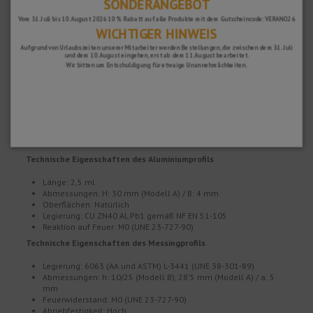
SONDERANGEBOT
Vom 31. Juli bis 10. August 2026 10 % Rabatt auf alle Produkte mit dem Gutscheincode: VERANO26
WICHTIGER HINWEIS
Aufgrund von Urlaubszeiten unserer Mitarbeiter werden Bestellungen, die zwischen dem 31. Juli
und dem 10. August eingehen, erst ab dem 11. August bearbeitet.
Wir bitten um Entschuldigung für etwaige Unannehmlichkeiten.
Technische Eigenschaften des Aluminiumprofils
Länge: 2,5 ml
Abmessungen: H: 30 mm (Modell A) / B: 4 mm
Oberflächen: Natürlich
Legierung: CU ZN40 AL Pb1 gemäß NF EN 51-105
Reaktion auf Feuer: M0 (UNE 23-727-90)
Technische Eigenschaften des Messingprofils
Legierung: 6063 (AA und ASTM) L-3441 (UNE 38-301-89)
Abmessungen: h: 10/25 (Modell B), 28'5 mm (Modell A) / a: 5
mm
Feuerwiderstand: M0 (UNE 23-727-90)
Abriebfestigkeit: Hoch