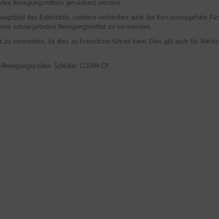
ilden Reinigungsmittels gesäubert werden.
ngsbild des Edelstahls, sondern verhindert auch die Korrosionsgefahr. Für a
keine schmirgelnden Reinigungsmittel zu verwenden.
t zu vermeiden, da dies zu Fremdrost führen kann. Dies gilt auch für Werk
Reinigungspolitur Schlüter CLEAN-CP.