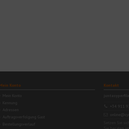
Mein Konto
Kontakt
Mein Konto
juntasyperfil
Kennung
+34 911 9
Adressen
online@cy
Auftragsverfolgung Gast
Setzen Sie sic
Bestellungsverlauf
Sie beraten, u