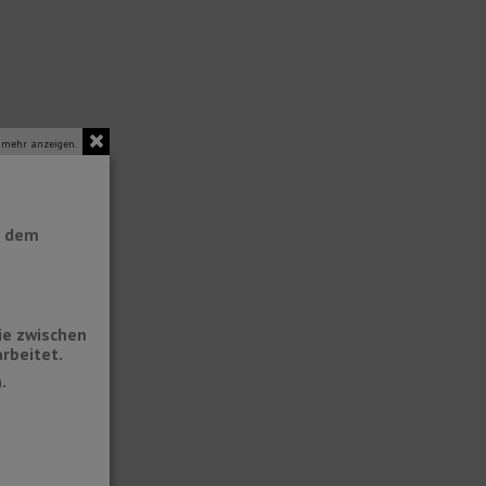
 mehr anzeigen.
t dem
ie zwischen
rbeitet.
.