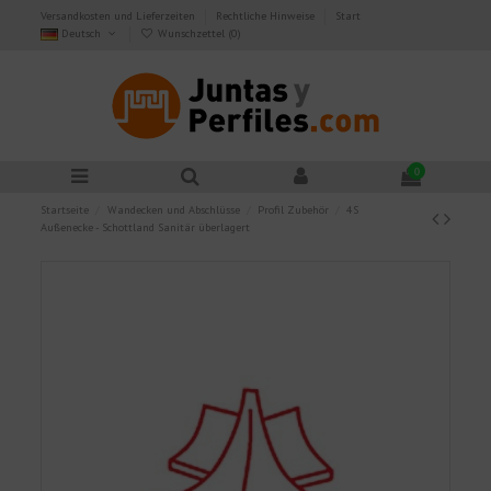
Versandkosten und Lieferzeiten
Rechtliche Hinweise
Start
Deutsch
Wunschzettel (
0
)
0
Startseite
Wandecken und Abschlüsse
Profil Zubehör
4S
Außenecke - Schottland Sanitär überlagert