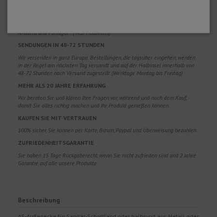
WARUM SOLLTEN SIE UNS WÄHLEN?
KOSTENLOSER VERSAND
Kostenlose Versandkosten für Bestellungen über 100€. Gültig für Spanien*,
Andorra und Portugal*. (*Nur Halbinsel)
SENDUNGEN IN 48-72 STUNDEN
Wir versenden in ganz Europa. Bestellungen, die tagsüber eingehen, werden
in der Regel am nächsten Tag versandt und auf der Halbinsel innerhalb von
48-72 Stunden nach Versand zugestellt (Werktage Montag bis Freitag).
MEHR ALS 20 JAHRE ERFAHRUNG
Wir beraten Sie und klären Ihre Fragen vor, während und nach dem Kauf,
damit Sie alles richtig machen und Ihr Produkt genießen können.
KAUFEN SIE MIT VERTRAUEN
100% sicher, Sie können per Karte, Bizum, Paypal und Überweisung bezahlen.
ZUFRIEDENHEITSGARANTIE
Sie haben 15 Tage Rückgaberecht, wenn Sie nicht zufrieden sind und 2 Jahre
Garantie auf alle unsere Produkte.
Beschreibung
4S-Außenecke für Sanitär-Schottland oder halbrund aus Metall oder