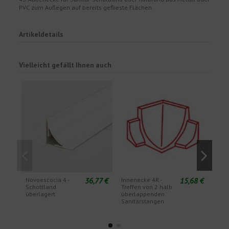
PVC zum Auflegen auf bereits geflieste Flächen.
Artikeldetails
Vielleicht gefällt Ihnen auch
36,77 €
15,68 €
Novoescocia 4 -
Innenecke 4R -
4V I
Schottland
Treffen von 2 halb
Tref
überlagert
überlappenden
übe
Sanitärstangen
Sch
Sch