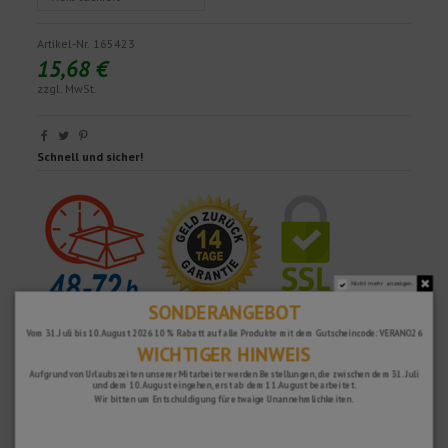
Artikel-Nr.
165423
15,68 €
zzgl. MwSt.
Schnell und sicher!
Nicht mehr anzeigen.
SONDERANGEBOT
Vom 31. Juli bis 10. August 2026 10 % Rabatt auf alle Produkte mit dem Gutscheincode: VERANO26
WICHTIGER HINWEIS
Aufgrund von Urlaubszeiten unserer Mitarbeiter werden Bestellungen, die zwischen dem 31. Juli
und dem 10. August eingehen, erst ab dem 11. August bearbeitet.
Wir bitten um Entschuldigung für etwaige Unannehmlichkeiten.