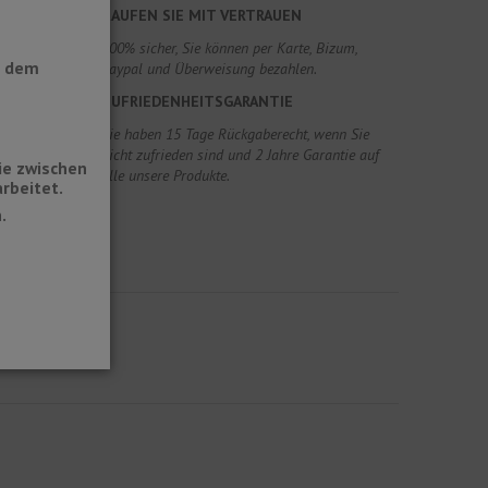
KAUFEN SIE MIT VERTRAUEN
100% sicher, Sie können per Karte, Bizum,
t dem
Paypal und Überweisung bezahlen.
ZUFRIEDENHEITSGARANTIE
Sie haben 15 Tage Rückgaberecht, wenn Sie
nicht zufrieden sind und 2 Jahre Garantie auf
ie zwischen
alle unsere Produkte.
rbeitet.
.
atten.