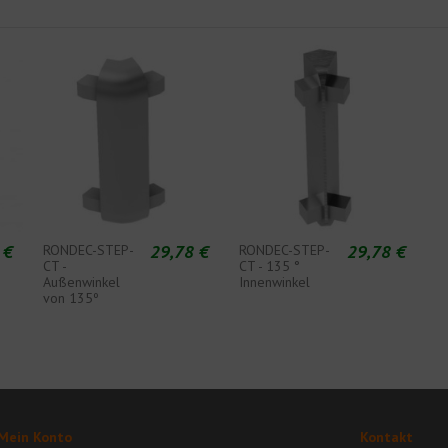
 €
29,78 €
29,78 €
RONDEC-STEP-
RONDEC-STEP-
CT -
CT - 135 °
Außenwinkel
Innenwinkel
von 135º
Mein Konto
Kontakt