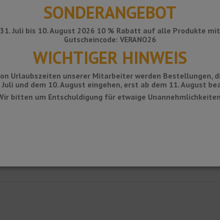
SONDERANGEBOT
31. Juli bis 10. August 2026 10 % Rabatt auf alle Produkte mi
Gutscheincode: VERANO26
WICHTIGER HINWEIS
on Urlaubszeiten unserer Mitarbeiter werden Bestellungen, d
 Juli und dem 10. August eingehen, erst ab dem 11. August bea
Wir bitten um Entschuldigung für etwaige Unannehmlichkeiten
tz RONDEC-STEP-CT zum Schutz von Kanten oder Kanten von Küchenarbeitspl