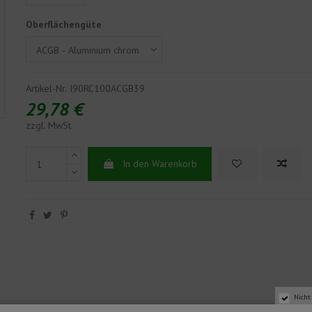
Oberflächengüte
Artikel-Nr.
I90RC100ACGB39
29,78 €
zzgl. MwSt.
In den Warenkorb
Nicht