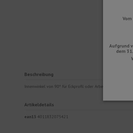
Vom 
Aufgrund v
dem 31.
Beschreibung
Innenwinkel von 90º für Eckprofil oder Arbeitsplattenschu
Artikeldetails
ean13
4011832075421