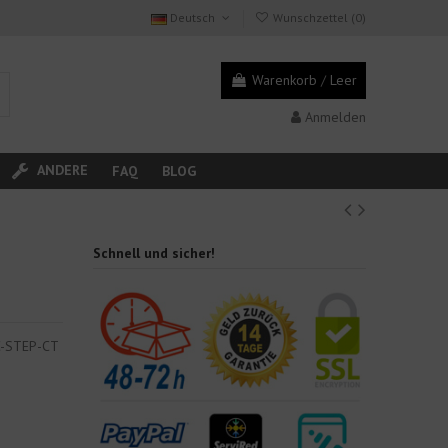
Deutsch
Wunschzettel (
0
)
Warenkorb
/
Leer
Anmelden
ANDERE
FAQ
BLOG
Schnell und sicher!
EC-STEP-CT