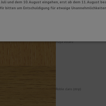
 Juli und dem 10. August eingehen, erst ab dem 11. August bea
n der Wand haftet.
Wir bitten um Entschuldigung für etwaige Unannehmlichkeiten
Haya oscuro
Roble claro (strip)