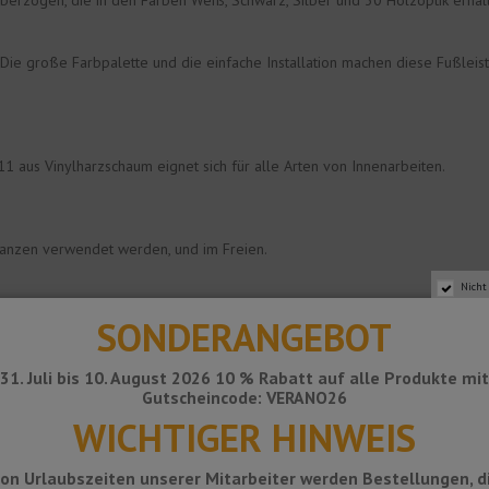
überzogen, die in den Farben Weiß, Schwarz, Silber und 30 Holzoptik erhält
 Die große Farbpalette und die einfache Installation machen diese Fußleis
1 aus Vinylharzschaum eignet sich für alle Arten von Innenarbeiten.
anzen verwendet werden, und im Freien.
Nicht
SONDERANGEBOT
en, es mit normalen Haushaltsreinigungsmitteln zu reinigen.
31. Juli bis 10. August 2026 10 % Rabatt auf alle Produkte mi
Gutscheincode: VERANO26
WICHTIGER HINWEIS
hmutz von der Oberfläche, auf der das Profil platziert werden soll.
on Urlaubszeiten unserer Mitarbeiter werden Bestellungen, d
Silikon auf.