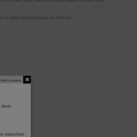
lich ist. Sehr gute chemische Beständigkeit und kann eine
te zu einer idealen Lösung für mehrere
 mehr anzeigen.
t dem
ie zwischen