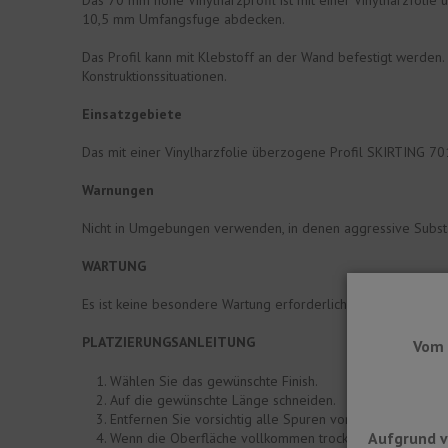
Das 70 mm hohe Vinylharzprofil ist mit einer Vinylharzfolie 
10,5 mm Umfangsfuge abdecken.
Das Profil kann mit Klebstoff an der Wand befestigt werden.
Konstruktionssituationen.
Einsatzgebiete
Das mit einer Vinylharzfolie überzogene Profil SKIRTING 701
Warnungen
Nicht in Umgebungen verwenden, in denen aggressive Subst
WARTUNG
Es ist keine besondere Wartung erforderlich. Es wird empfohl
PLATZIERUNGSANLEITUNG
Vom 
Wählen Sie das gewünschte Finish.
Auf die gewünschte Länge schneiden.
Entfernen Sie vorsichtig alle Spuren von Öl, Fett und Sc
Aufgrund v
Wenn die Oberfläche vollkommen trocken ist, tragen Sie 