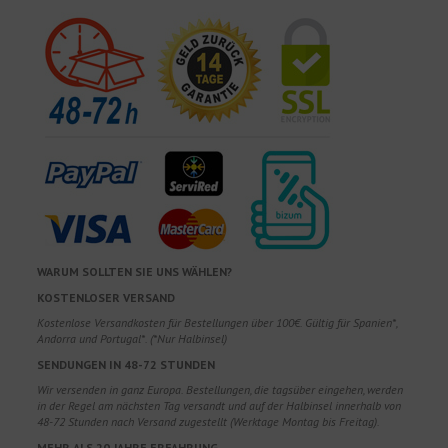
WARUM SOLLTEN SIE UNS WÄHLEN?
KOSTENLOSER VERSAND
Kostenlose Versandkosten für Bestellungen über 100€. Gültig für Spanien*,
Andorra und Portugal*. (*Nur Halbinsel)
SENDUNGEN IN 48-72 STUNDEN
Wir versenden in ganz Europa. Bestellungen, die tagsüber eingehen, werden
in der Regel am nächsten Tag versandt und auf der Halbinsel innerhalb von
48-72 Stunden nach Versand zugestellt (Werktage Montag bis Freitag).
MEHR ALS 20 JAHRE ERFAHRUNG