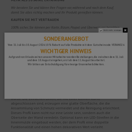
Wir beraten Sie und klären Ihre Fragen vor, während und nach dem Kauf,
damit Sie alles richtig machen und Ihr Produkt genießen können.
KAUFEN SIE MIT VERTRAUEN
100% sicher, Sie können per Karte, Bizum, Paypal und Überweisung bezahlen.
Nicht mehr anzeigen.
ZUFRIEDENHEITSGARANTIE
SONDERANGEBOT
Sie haben 15 Tage Rückgaberecht, wenn Sie nicht zufrieden sind und 2 Jahre
Vom 31. Juli bis 10. August 2026 10 % Rabatt auf alle Produkte mit dem Gutscheincode: VERANO26
Garantie auf alle unsere Produkte.
WICHTIGER HINWEIS
Aufgrund von Urlaubszeiten unserer Mitarbeiter werden Bestellungen, die zwischen dem 31. Juli
und dem 10. August eingehen, erst ab dem 11. August bearbeitet.
Wir bitten um Entschuldigung für etwaige Unannehmlichkeiten.
Beschreibung
LED-Sockelprofil aus Aluminium zur Verlegung als Sockelleiste in
Gipskartonplatten oder Fliesenwänden. Dank seiner Geometrie
schützt das Profil die Unterkante der Wand und erzeugt einen
innovativen Hohlraumeffekt, als ob die Wand in der Luft hängen
würde. Die einfachen Linien, die mit einer kleinen Kurve
abgeschlossen sind, erzeugen eine glatte Oberfläche, die die
Ansammlung von Schmutz vermeidet und die Reinigung erleichtert.
Dieses Profil kann nicht nur eine Leiste sein, sondern auch die
Oberseite der Wand veredeln. Optional kann ein LED-Streifen in die
Innenmulde eingebaut werden, der dem Profil eine doppelte
Funktionalität und einen hohen dekorativen Wert verleiht.