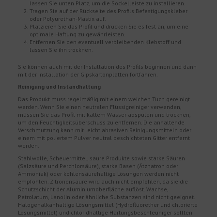
lassen Sie unten Platz, um die Sockelleiste zu installieren.
Tragen Sie auf der Rückseite des Profils Befestigungskleber
oder Polyurethan-Mastix auf.
Platzieren Sie das Profil und drücken Sie es fest an, um eine
optimale Haftung zu gewährleisten.
Entfernen Sie den eventuell verbleibenden Klebstoff und
lassen Sie ihn trocknen.
Sie können auch mit der Installation des Profils beginnen und dann
mit der Installation der Gipskartonplatten fortfahren.
Reinigung und Instandhaltung
Das Produkt muss regelmäßig mit einem weichen Tuch gereinigt
werden. Wenn Sie einen neutralen Flüssigreiniger verwenden,
müssen Sie das Profil mit kaltem Wasser abspülen und trocknen,
um den Feuchtigkeitsüberschuss zu entfernen. Die anhaltende
Verschmutzung kann mit leicht abrasiven Reinigungsmitteln oder
einem mit poliertem Pulver neutral beschichteten Gitter entfernt
werden.
Stahlwolle, Scheuermittel, saure Produkte sowie starke Säuren
(Salzsäure und Perchlorsäure), starke Basen (Ätznatron oder
Ammoniak) oder kohlensäurehaltige Lösungen werden nicht
empfohlen. Zitronensäure wird auch nicht empfohlen, da sie die
Schutzschicht der Aluminiumoberfläche auflöst. Wachse,
Petrolatum, Lanolin oder ähnliche Substanzen sind nicht geeignet.
Halogenalkanhaltige Lösungsmittel (Hydrofluorether und chlorierte
Lösungsmittel) und chloridhaltige Härtungsbeschleuniger sollten