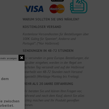
WARUM SOLLTEN SIE UNS WÄHLEN?
KOSTENLOSER VERSAND
Kostenlose Versandkosten für Bestellungen über
100€. Gültig für Spanien*, Andorra und
Portugal*. (*Nur Halbinsel)
SENDUNGEN IN 48-72 STUNDEN
Wir versenden in ganz Europa. Bestellungen, die
 mehr anzeigen.
tagsüber eingehen, werden in der Regel am
nächsten Tag versandt und auf der Halbinsel
innerhalb von 48-72 Stunden nach Versand
zugestellt (Werktage Montag bis Freitag).
t dem
MEHR ALS 20 JAHRE ERFAHRUNG
Wir beraten Sie und klären Ihre Fragen vor,
während und nach dem Kauf, damit Sie alles
richtig machen und Ihr Produkt genießen
ie zwischen
können.
rbeitet.