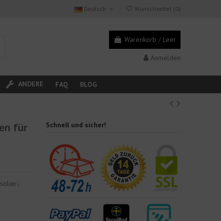
Deutsch
Wunschzettel (
0
)
Warenkorb
/
Leer
Anmelden
ANDERE
FAQ
BLOG
en für
Schnell und sicher!
olier-,