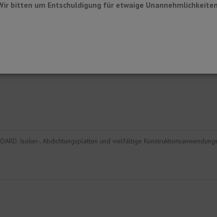
Wir bitten um Entschuldigung für etwaige Unannehmlichkeiten
ARD. Isolier-, Abdichtungsplatten und vielfältige Konstruktionsanwendung