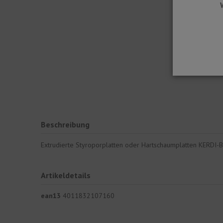
Beschreibung
Extrudierte Styroporplatten oder Hartschaumplatten KERDI-BO
Artikeldetails
ean13
4011832107160