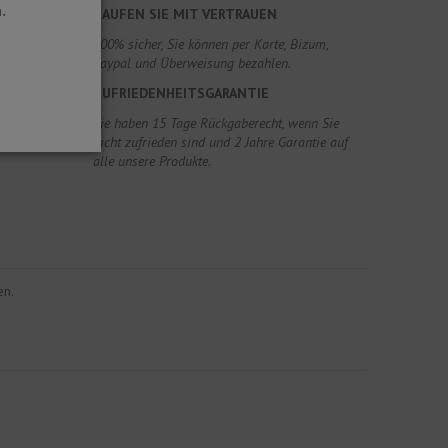
.
KAUFEN SIE MIT VERTRAUEN
100% sicher, Sie können per Karte, Bizum,
Paypal und Überweisung bezahlen.
ZUFRIEDENHEITSGARANTIE
Sie haben 15 Tage Rückgaberecht, wenn Sie
nicht zufrieden sind und 2 Jahre Garantie auf
alle unsere Produkte.
en.