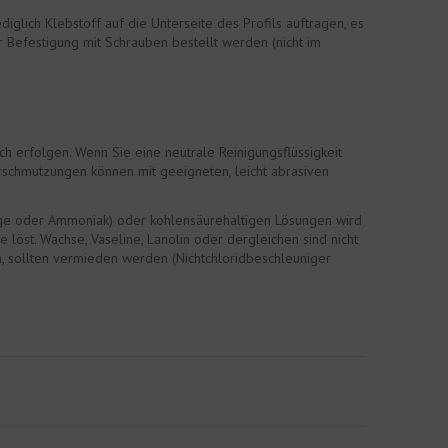
glich Klebstoff auf die Unterseite des Profils auftragen, es
r Befestigung mit Schrauben bestellt werden (nicht im
h erfolgen. Wenn Sie eine neutrale Reinigungsflüssigkeit
rschmutzungen können mit geeigneten, leicht abrasiven
auge oder Ammoniak) oder kohlensäurehaltigen Lösungen wird
löst. Wachse, Vaseline, Lanolin oder dergleichen sind nicht
n, sollten vermieden werden (Nichtchloridbeschleuniger