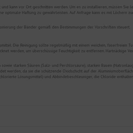
nd kann vor Ort geschnitten werden. Um es zu installieren, müssen Sie ledi
ne optimale Haftung zu gewährleisten. Auf Anfrage kann es mit Löchern zu
ositionierung der Bänder gemäß den Bestimmungen der Vorschriften steuert.
ttel. Die Reinigung sollte regelmäßig mit einem weichen, faserfreien Tuc
knet werden, um überschüssige Feuchtigkeit zu entfernen. Hartnäckige Ve
 sowie starken Säuren (Salz- und Perchlorsäure), starken Basen (Natronl
det werden, da sie die schützende Oxidschicht auf der Aluminiumoberfläche 
hlorierte Lösungsmittel) und Abbindebeschleuniger, die Chloride enthalte