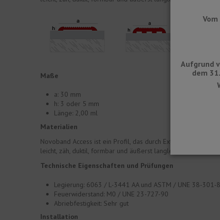
Vom 
Aufgrund v
dem 31.
Maße
a: 30 mm
h: 3 oder 5 mm
Länge: 2,00 ml
Materialien
Novoband Access ist ein Profil, das durch Extrudieren von Al
leicht, zäh, duktil, formbar und äußerst langlebig. Aluminium
Technische Eigenschaften und Prüfungen
Legierung: 6063 / L-3441 AA und ASTM / UNE 38-301-
Feuerwiderstand: M0 / UNE 23-727-90
Abriebfestigkeit: Sehr gut
Installation