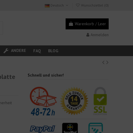
Deutsch
Wunschzettel (
0
)
Warenkorb
/
Leer
Anmelden
ANDERE
FAQ
BLOG
platte
Schnell und sicher!
herheit