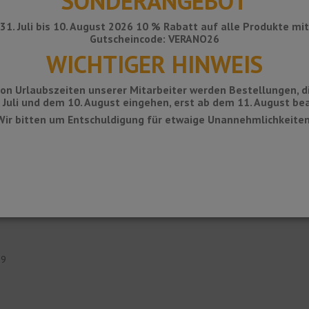
SONDERANGEBOT
31. Juli bis 10. August 2026 10 % Rabatt auf alle Produkte mi
Gutscheincode: VERANO26
WICHTIGER HINWEIS
on Urlaubszeiten unserer Mitarbeiter werden Bestellungen, d
 Juli und dem 10. August eingehen, erst ab dem 11. August bea
Wir bitten um Entschuldigung für etwaige Unannehmlichkeiten
uminium hergestellt wird. Aluminium ist ein Material mit hervorragenden ch
 ist aufgrund seiner Eigenschaften ideal für die Verwendung dieses Profils.
89