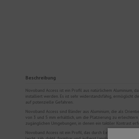
Beschreibung
Novoband Access ist ein Profil aus natürlichem Aluminium, d
installiert werden. Es ist sehr widerstandsfähig, ermöglich
auf potenzielle Gefahren.
Novoband Access sind Bänder aus Aluminium, die als Orient
von 3 und 5 mm erhältlich, um die Platzierung zu erleichtern
zugänglichen Umgebungen, in denen ein taktiler Kontrast erfor
Novoband Access ist ein Profil, das durch Extrudieren von Al
leicht, zäh, duktil, formbar und äußerst langlebig. Aluminium