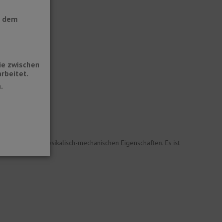
t dem
ie zwischen
rbeitet.
.
emischen und physikalisch-mechanischen Eigenschaften. Es ist