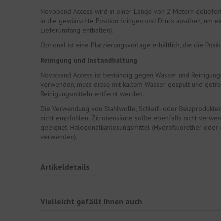
Novoband Access wird in einer Länge von 2 Metern geliefert u
in die gewünschte Position bringen und Druck ausüben, um ei
Lieferumfang enthalten).
Optional ist eine Platzierungsvorlage erhältlich, die die P
Reinigung und Instandhaltung
Novoband Access ist beständig gegen Wasser und Reinigungsmi
verwenden, muss diese mit kaltem Wasser gespült und getroc
Reinigungsmitteln entfernt werden.
Die Verwendung von Stahlwolle, Schleif- oder Beizprodukten
nicht empfohlen. Zitronensäure sollte ebenfalls nicht verwen
geeignet. Halogenalkanlösungsmittel (Hydrofluorether oder c
verwenden).
Artikeldetails
Vielleicht gefällt Ihnen auch