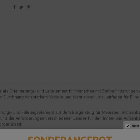
as als Orientierungs- und Leitelement für Menschen mit Sehbehinderungen d
t den Durchgang von starkem Verkehr und dient sowohl als Leitfaden für Bl
ierungs- und Führungselement auf dem Bürgersteig für Menschen mit Sehb
 und die Anforderungen verschiedener Länder für den Innen- und Außenberei
derlich ist.
Nicht
uminium hergestellt wird. Aluminium ist ein Material mit hervorragenden ch
 ist aufgrund seiner Eigenschaften ideal für die Verwendung dieses Profils.