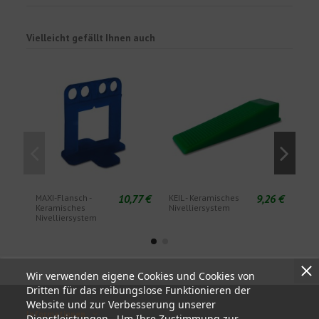
Vielleicht gefällt Ihnen auch
10,77 €
9,26 €
MAXI-Flansch -
KEIL - Keramisches
ZANG
Keramisches
Nivelliersystem
Ker
Nivelliersystem
Nive
Wir verwenden eigene Cookies und Cookies von
Dritten für das reibungslose Funktionieren der
Website und zur Verbesserung unserer
Informationen
Dienstleistungen. Um Ihre Zustimmung zur