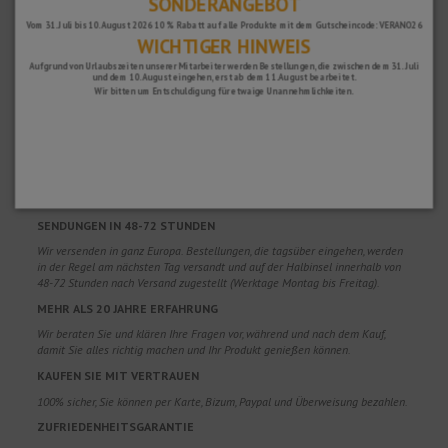
SONDERANGEBOT
Vom 31. Juli bis 10. August 2026 10 % Rabatt auf alle Produkte mit dem Gutscheincode: VERANO26
WICHTIGER HINWEIS
Aufgrund von Urlaubszeiten unserer Mitarbeiter werden Bestellungen, die zwischen dem 31. Juli
und dem 10. August eingehen, erst ab dem 11. August bearbeitet.
Wir bitten um Entschuldigung für etwaige Unannehmlichkeiten.
WARUM SOLLTEN SIE UNS WÄHLEN?
KOSTENLOSER VERSAND
Kostenlose Versandkosten für Bestellungen über 100€. Gültig für Spanien*,
Andorra und Portugal*. (*Nur Halbinsel)
SENDUNGEN IN 48-72 STUNDEN
Wir versenden in ganz Europa. Bestellungen, die tagsüber eingehen, werden
in der Regel am nächsten Tag versandt und auf der Halbinsel innerhalb von
48-72 Stunden nach Versand zugestellt (Werktage Montag bis Freitag).
MEHR ALS 20 JAHRE ERFAHRUNG
Wir beraten Sie und klären Ihre Fragen vor, während und nach dem Kauf,
damit Sie alles richtig machen und Ihr Produkt genießen können.
KAUFEN SIE MIT VERTRAUEN
100% sicher, Sie können per Karte, Bizum, Paypal und Überweisung bezahlen.
ZUFRIEDENHEITSGARANTIE