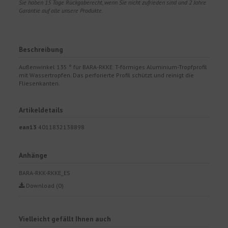
Sie haben 15 Tage Rückgaberecht, wenn Sie nicht zufrieden sind und 2 Jahre
Garantie auf alle unsere Produkte.
Beschreibung
Außenwinkel 135 ° für BARA-RKKE. T-förmiges Aluminium-Tropfprofil
mit Wassertropfen. Das perforierte Profil schützt und reinigt die
Fliesenkanten.
Artikeldetails
ean13
4011832138898
Anhänge
BARA-RKK-RKKE_ES
Download (0)
Vielleicht gefällt Ihnen auch