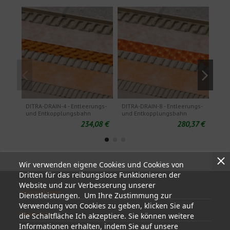
DITRA-DRAIN-4 - Entleerungs-
DITRA-DRAIN-8 - Entleerungs-
BARA
und Entkopplungsbahn
und Entkopplungsbahn
Absc
mit 
234,08 €
280,37 €
Wir verwenden eigene Cookies und Cookies von
Dritten für das reibungslose Funktionieren der
Website und zur Verbesserung unserer
Informationen
Dienstleistungen. Um Ihre Zustimmung zur
Verwendung von Cookies zu geben, klicken Sie auf
Mein Konto
die Schaltfläche Ich akzeptiere. Sie können weitere
Informationen erhalten, indem Sie auf unsere