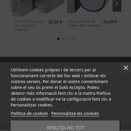
91,10 €
31,69 €
Barin-SR - Sistema
Barin-SR - Joc de
Bari
de canalons
tapes dels extrems
exte
d'alumini
Informació
Utilitzem cookies pròpies i de tercers per al
funcionament correcte del lloc web i millorar els
nostres serveis. Per donar el vostre consentiment
El meu compte
sobre el seu ús premi el botó Accepto. Podeu
obtenir més informació fent clic a la nostra Política
Contacta amb nosaltres
de cookies o modificar-ne la configuració fent clic a
Personalitzar cookies.
Follow us
Política de cookies
Personalitza les cookies
REBUTJA-HO TOT