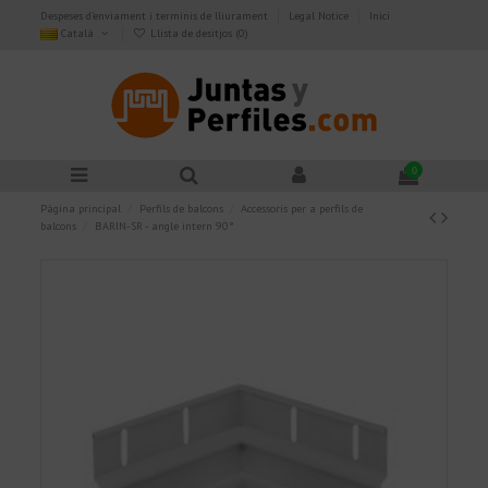
Despeses d'enviament i terminis de lliurament
Legal Notice
Inici
Català
Llista de desitjos (
0
)
0
Pàgina principal
Perfils de balcons
Accessoris per a perfils de
balcons
BARIN-SR - angle intern 90°