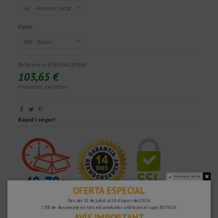
Color
Referència
BSR4IWG90BW
103,65 €
Impostos exclosos
Ràpid i segur!
No mostrar de nou.
OFERTA ESPECIAL
Des del 31 de juliol al 10 d'agost del 2026
10% de descompte en tots els productes utilitzant el cupó: ESTIU26
AVÍS IMPORTANT