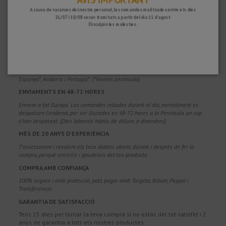
A causa de vacances del nostre personal, les comandes realitzades entre els dies
31/07 i 10/08 seran tramitats a partir del dia 11 d'agost.
Disculpin les molèsties.
PER QUÈ ESCOLLIR-NOS?
PORTS GRATUÏTS
Costos d'enviament gratuïts per a comandes superiors a 100€. Vàlids per a
Espanya*, Andorra i Portugal*. (*Només península)
ENVIAMENTS EN 48-72 HORES
Enviem a tot Europa. Les comandes rebudes durant el dia, normalment es
despatxen l'endemà, per ser lliurades en 48-72 hores a la Península un cop
s'han despatxat. (Dies laborals hàbils de dilluns a divendres)
MÉS DE 20 ANYS D'EXPERIÈNCIA
T'assessorem i resolem els teus dubtes abans, durant i després de fer la
compra, perquè encertis i gaudeixis del teu producte.
COMPRA AMB CONFIANÇA
100% segura i amb protecció, pots pagar amb Targeta, Bizum, Paypal i
Transferencia.
GARANTIA DE SATISFACCIÓ
Tens 15 dies per tornar la teva compra si no estàs del tot satisfet i 2
anys de garantia a tots els nostres productes.