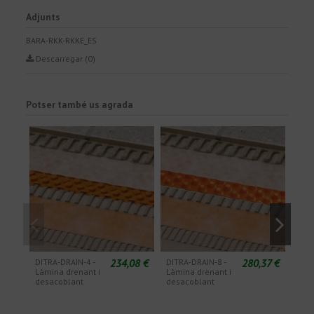
Adjunts
BARA-RKK-RKKE_ES
Descarregar (0)
Potser també us agrada
234,08 €
280,37 €
DITRA-DRAIN-4 -
DITRA-DRAIN-8 -
KERD
Làmina drenant i
Làmina drenant i
imp
desacoblant
desacoblant
poli