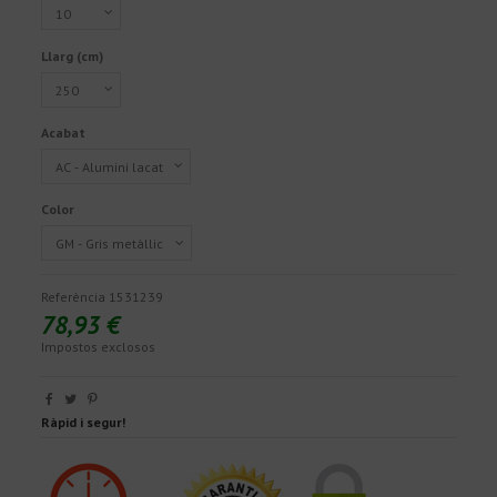
Llarg (cm)
Acabat
Color
Referència
1531239
78,93 €
Impostos exclosos
Ràpid i segur!