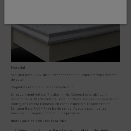
Material
Schlüter Bara-Rkk / -Rkke està fabricat en alumini cromat i revestit
de color.
Propietats materials i àrees d'aplicació:
El recobriment del perfil d'alumini és Colourstable, així com
resistent a la UV i del temps. Les superfícies visibles haurien de ser
protegides contra l'abrasió. En casos especials, la idoneïtat de
Schlüter Bara-RKK / -Rkke ha de ser verificada a partir de les
tensions químiques i mecàniques previstes.
Instal·lació de Schlüter Bara-RKK
Seleccioneu Schlüter Bara-RKK segons el gruix de rajoles.