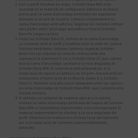
Com a perfil d'acabat en angle, Schlüter Bara-RKK està
incrustat en el material de configuració adhesiva de fixació
prima amb la cama d'ancoratge perforada del trapezoide
alineado a la vora de la palla. Cobreixi completament la
cama d'ancoratge amb adhesiu. Segellar les costures enfront
dels perfils amb l'ancoratge autoadhesiu Fleece Schlüter
Bara-HV (vegeu la foto).
Instal·leu Schlüter Ditra 25, enfront de la cama d'ancoratge.
La connexió amb el perfil s'estableix amb la cinta de costura
Schlüter Kerdi-Keba. Utilitzeu l'adhesiu segellat Schlüter
Kerdi-Coll per adjuntar la cinta de costura amb una
superposició d'almenys 5 cm a Schlüter Ditra 25, que cobreix
tota la cama d'ancoratge i arribant a la vora angulada de
Schlüter Bara-RKK. El sistema ja està preparat per a la
instal·lació de rajoles a l'adhesiu de llit prim, d'acord amb les
instruccions d'instal·lació de la fitxa de dades 6.1, Schlüter
Ditra 25. Mantenir una articulació adequada entre les rajoles i
la cama d'ancoratge de Schlüter Bara-RKK, que s'omplirà amb
lletada elàstica.
Si utilitzeu un compost de segellat aplicat a la paleta,
alineeu la cama d'ancoratge perforada de trapezi de Schlüter
Bara-RKK a l'assemblea impermeable a la vora exposada. El
material impermeable ha d'arribar a la vora angulada del
perfil. Observeu les instruccions d'instal·lació del fabricant
per a la instal·lació de sistemes impermeabilitzants
adossats.