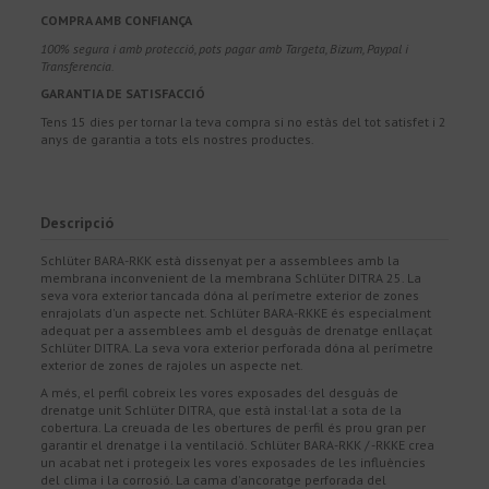
COMPRA AMB CONFIANÇA
100% segura i amb protecció, pots pagar amb Targeta, Bizum, Paypal i
Transferencia.
GARANTIA DE SATISFACCIÓ
Tens 15 dies per tornar la teva compra si no estàs del tot satisfet i 2
anys de garantia a tots els nostres productes.
Descripció
Schlüter BARA-RKK està dissenyat per a assemblees amb la
membrana inconvenient de la membrana Schlüter DITRA 25. La
seva vora exterior tancada dóna al perímetre exterior de zones
enrajolats d'un aspecte net. Schlüter BARA-RKKE és especialment
adequat per a assemblees amb el desguàs de drenatge enllaçat
Schlüter DITRA. La seva vora exterior perforada dóna al perímetre
exterior de zones de rajoles un aspecte net.
A més, el perfil cobreix les vores exposades del desguàs de
drenatge unit Schlüter DITRA, que està instal·lat a sota de la
cobertura. La creuada de les obertures de perfil és prou gran per
garantir el drenatge i la ventilació. Schlüter BARA-RKK / -RKKE crea
un acabat net i protegeix les vores exposades de les influències
del clima i la corrosió. La cama d'ancoratge perforada del