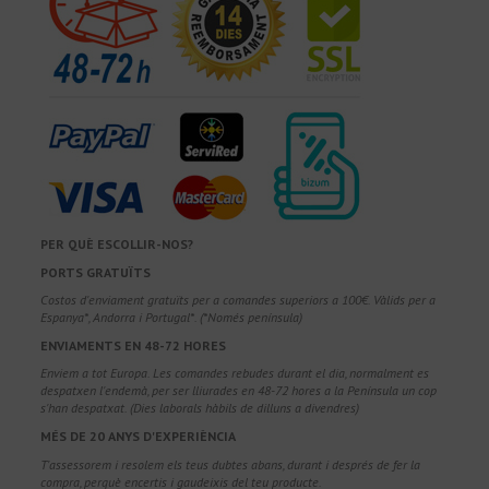
PER QUÈ ESCOLLIR-NOS?
PORTS GRATUÏTS
Costos d'enviament gratuïts per a comandes superiors a 100€. Vàlids per a
Espanya*, Andorra i Portugal*. (*Només península)
ENVIAMENTS EN 48-72 HORES
Enviem a tot Europa. Les comandes rebudes durant el dia, normalment es
despatxen l'endemà, per ser lliurades en 48-72 hores a la Península un cop
s'han despatxat. (Dies laborals hàbils de dilluns a divendres)
MÉS DE 20 ANYS D'EXPERIÈNCIA
T'assessorem i resolem els teus dubtes abans, durant i després de fer la
compra, perquè encertis i gaudeixis del teu producte.