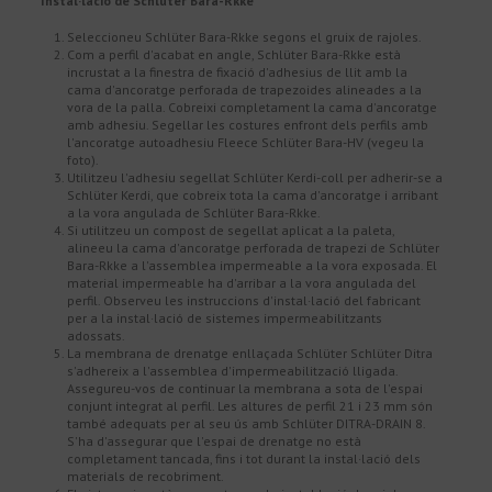
Instal·lació de Schlüter Bara-Rkke
Seleccioneu Schlüter Bara-Rkke segons el gruix de rajoles.
Com a perfil d'acabat en angle, Schlüter Bara-Rkke està
incrustat a la finestra de fixació d'adhesius de llit amb la
cama d'ancoratge perforada de trapezoides alineades a la
vora de la palla. Cobreixi completament la cama d'ancoratge
amb adhesiu. Segellar les costures enfront dels perfils amb
l'ancoratge autoadhesiu Fleece Schlüter Bara-HV (vegeu la
foto).
Utilitzeu l'adhesiu segellat Schlüter Kerdi-coll per adherir-se a
Schlüter Kerdi, que cobreix tota la cama d'ancoratge i arribant
a la vora angulada de Schlüter Bara-Rkke.
Si utilitzeu un compost de segellat aplicat a la paleta,
alineeu la cama d'ancoratge perforada de trapezi de Schlüter
Bara-Rkke a l'assemblea impermeable a la vora exposada. El
material impermeable ha d'arribar a la vora angulada del
perfil. Observeu les instruccions d'instal·lació del fabricant
per a la instal·lació de sistemes impermeabilitzants
adossats.
La membrana de drenatge enllaçada Schlüter Schlüter Ditra
s'adhereix a l'assemblea d'impermeabilització lligada.
Assegureu-vos de continuar la membrana a sota de l'espai
conjunt integrat al perfil. Les altures de perfil 21 i 23 mm són
també adequats per al seu ús amb Schlüter DITRA-DRAIN 8.
S'ha d'assegurar que l'espai de drenatge no està
completament tancada, fins i tot durant la instal·lació dels
materials de recobriment.