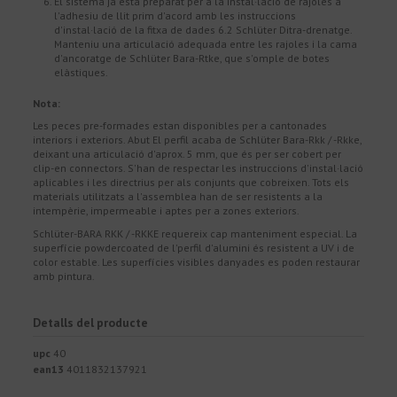
El sistema ja està preparat per a la instal·lació de rajoles a
l'adhesiu de llit prim d'acord amb les instruccions
d'instal·lació de la fitxa de dades 6.2 Schlüter Ditra-drenatge.
Manteniu una articulació adequada entre les rajoles i la cama
d'ancoratge de Schlüter Bara-Rtke, que s'omple de botes
elàstiques.
Nota:
Les peces pre-formades estan disponibles per a cantonades
interiors i exteriors. Abut El perfil acaba de Schlüter Bara-Rkk / -Rkke,
deixant una articulació d'aprox. 5 mm, que és per ser cobert per
clip-en connectors. S'han de respectar les instruccions d'instal·lació
aplicables i les directrius per als conjunts que cobreixen. Tots els
materials utilitzats a l'assemblea han de ser resistents a la
intempèrie, impermeable i aptes per a zones exteriors.
Schlüter-BARA RKK / -RKKE requereix cap manteniment especial. La
superfície powdercoated de l'perfil d'alumini és resistent a UV i de
color estable. Les superfícies visibles danyades es poden restaurar
amb pintura.
Detalls del producte
upc
40
ean13
4011832137921