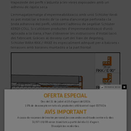
trapezoide del perfil s'adjunta a les vores exposades amb un
adhesiu de rajola seca.
L'emmagatzematge d'impermeabilització amb unió Schlüter Kerdi
es pot instal·lar a través de la cama d'ancoratge perforada i la
brida adhesiva del perfil, utilitzant l'adhesiu de segellat Schlüter
KERDI-COLL. Si s'utilitzen productes d'impermeabilització d'unió
aplicada a la llana, s'han d'observar les instruccions d'instal·lació
del fabricant. Gràcies al disseny curt del llavi de degoteig,
Schlüter BARA-RKK / -RKKE és especialment adequat per a balcons i
terrasses amb baranes muntades a la part frontal.
No mostrar de nou.
OFERTA ESPECIAL
Des del 31 de juliol al 10 d'agost del 2026
10% de descompte en tots els productes utilitzant el cupó: ESTIU26
AVÍS IMPORTANT
A causa de vacances del nostre personal, les comandes realitzades entre els dies
31/07 i 10/08 seran tramitats a partir del dia 11 d'agost.
Disculpin les molèsties.