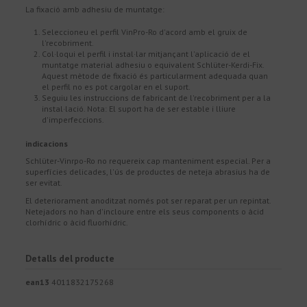
La fixació amb adhesiu de muntatge:
Seleccioneu el perfil VinPro-Ro d'acord amb el gruix de
l'recobriment.
Col·loqui el perfil i instal·lar mitjançant l'aplicació de el
muntatge material adhesiu o equivalent Schlüter-Kerdi-Fix.
Aquest mètode de fixació és particularment adequada quan
el perfil no es pot cargolar en el suport.
Seguiu les instruccions de fabricant de l'recobriment per a la
instal·lació. Nota: El suport ha de ser estable i lliure
d'imperfeccions.
indicacions
Schlüter-Vinrpo-Ro no requereix cap manteniment especial. Per a
superfícies delicades, l'ús de productes de neteja abrasius ha de
ser evitat.
El deteriorament anoditzat només pot ser reparat per un repintat.
Netejadors no han d'incloure entre els seus components o àcid
clorhídric o àcid fluorhídric.
Detalls del producte
ean13
4011832175268