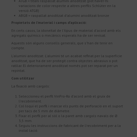
ATGB = titani raspallat alumini anoditzat (pot haver-hi
variacions de color respecte a altres perfils Schlüter en la
versió ATGB)
ABGB = raspallat anoditzat d'alumini anoditzat bronze
Propietats de l'material i camps d'aplicació:
En certs casos, la idoneïtat de l'tipus de material d'acord amb els
agregats químics o mecànics esperats ha de ser revisat.
Aquests són alguns consells generals, que s'han de tenir en
compte.
L'alumini anoditzat: L'alumini té un acabat refinat per la superfície
anoditzat, que ha de ser protegit contra objectes abrasius o pot
ratllar. El deteriorament anoditzat només pot ser reparat per un
repintat.
Com utilitzar
La fixació amb cargols:
Seleccioneu el perfil VinPro-Ro d'acord amb el gruix de
l'recobriment.
Col·loqui el perfil i marcar els punts de perforació en el suport
per tacs de 5 mm de diàmetre.
Fixar el perfil per al sòl o la paret amb cargols navals de Ø
3,5 mm.
Seguiu les instruccions de fabricant de l'recobriment per a la
instal·lació.