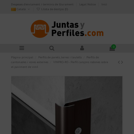
Despeses d'enviament i terminis de lliurament
Legal Notice
Inici
Català
Llista de desitjos (
0
)
0
Pàgina principal
Perfils de parets, terres i taulells
Perfils de
cantonades i vores externes
VINPRO-RO - Perfil cançons rodones sobre
el paviment de vinil