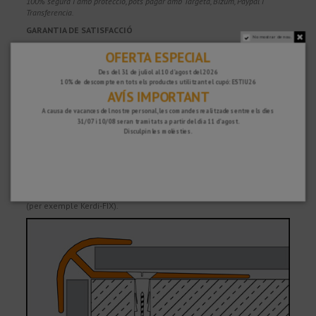
100% segura i amb protecció, pots pagar amb Targeta, Bizum, Paypal i
Transferencia.
GARANTIA DE SATISFACCIÓ
No mostrar de nou.
Tens 15 dies per tornar la teva compra si no estàs del tot satisfet i 2
OFERTA ESPECIAL
anys de garantia a tots els nostres productes.
Des del 31 de juliol al 10 d'agost del 2026
10% de descompte en tots els productes utilitzant el cupó: ESTIU26
AVÍS IMPORTANT
A causa de vacances del nostre personal, les comandes realitzades entre els dies
Descripció
31/07 i 10/08 seran tramitats a partir del dia 11 d'agost.
Disculpin les molèsties.
Perfil de subhasta de cantonades de la paret exterior, que també
ofereix una bona protecció dels cants en combinació amb
recobriments elàstics (per exemple LVT-vinil). La superfície de
l'perfil forma una cantonada exterior arrodonida simètrica i cobreix
les vores dels talls de revestiment adjacents. El perfil es fixa a el
suport per mitjà de cargols o amb un adhesiu de muntatge adequat
(per exemple Kerdi-FIX).