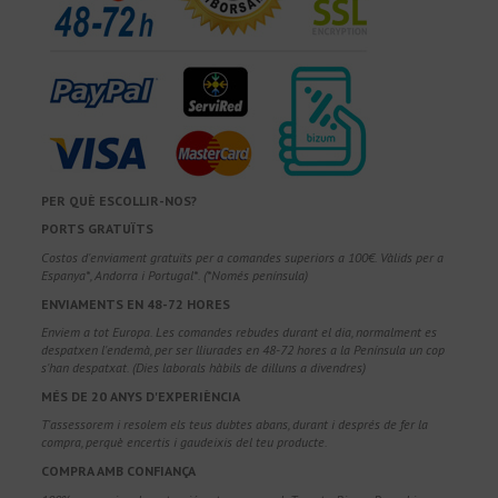
PER QUÈ ESCOLLIR-NOS?
PORTS GRATUÏTS
Costos d'enviament gratuïts per a comandes superiors a 100€. Vàlids per a
Espanya*, Andorra i Portugal*. (*Només península)
ENVIAMENTS EN 48-72 HORES
Enviem a tot Europa. Les comandes rebudes durant el dia, normalment es
despatxen l'endemà, per ser lliurades en 48-72 hores a la Península un cop
s'han despatxat. (Dies laborals hàbils de dilluns a divendres)
MÉS DE 20 ANYS D'EXPERIÈNCIA
T'assessorem i resolem els teus dubtes abans, durant i després de fer la
compra, perquè encertis i gaudeixis del teu producte.
COMPRA AMB CONFIANÇA