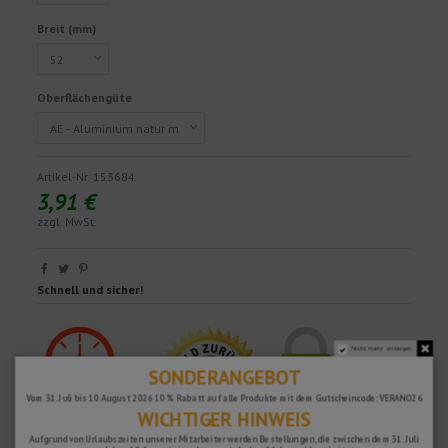
Breit (mm)
Oberflächengüte
Artikel-Nr.
153684
3,91 €
zzgl. MwSt.
Schnell und sicher!
Nicht mehr anzeigen.
SONDERANGEBOT
Vom 31. Juli bis 10. August 2026 10 % Rabatt auf alle Produkte mit dem Gutscheincode: VERANO26
WICHTIGER HINWEIS
Aufgrund von Urlaubszeiten unserer Mitarbeiter werden Bestellungen, die zwischen dem 31. Juli