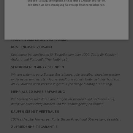
und dem 10. August eingehen, erst ab dem 11. August bearbeitet.
Wir bitten um Entschuldigung für etwaige Unannehmlichkeiten.
WARUM SOLLTEN SIE UNS WÄHLEN?
KOSTENLOSER VERSAND
Kostenlose Versandkosten für Bestellungen über 100€. Gültig für Spanien*,
Andorra und Portugal*. (*Nur Halbinsel)
SENDUNGEN IN 48-72 STUNDEN
Wir versenden in ganz Europa. Bestellungen, die tagsüber eingehen, werden
in der Regel am nächsten Tag versandt und auf der Halbinsel innerhalb von
48-72 Stunden nach Versand zugestellt (Werktage Montag bis Freitag).
MEHR ALS 20 JAHRE ERFAHRUNG
Wir beraten Sie und klären Ihre Fragen vor, während und nach dem Kauf,
damit Sie alles richtig machen und Ihr Produkt genießen können.
KAUFEN SIE MIT VERTRAUEN
100% sicher, Sie können per Karte, Bizum, Paypal und Überweisung bezahlen.
ZUFRIEDENHEITSGARANTIE