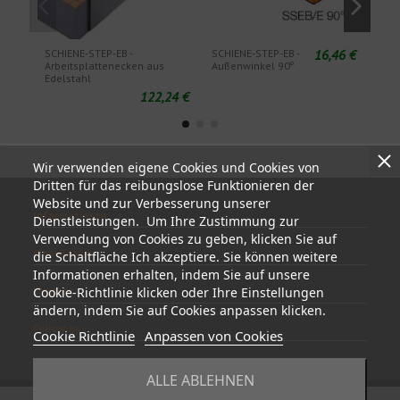
16,46 €
SCHIENE-STEP-EB -
SCHIENE-STEP-EB -
SCHI
Arbeitsplattenecken aus
Außenwinkel 90º
Inne
Edelstahl
122,24 €
Wir verwenden eigene Cookies und Cookies von
Dritten für das reibungslose Funktionieren der
Website und zur Verbesserung unserer
Informationen
Dienstleistungen. Um Ihre Zustimmung zur
Verwendung von Cookies zu geben, klicken Sie auf
Mein Konto
die Schaltfläche Ich akzeptiere. Sie können weitere
Informationen erhalten, indem Sie auf unsere
Kontakt
Cookie-Richtlinie klicken oder Ihre Einstellungen
ändern, indem Sie auf Cookies anpassen klicken.
Follow us
Cookie Richtlinie
Anpassen von Cookies
ALLE ABLEHNEN