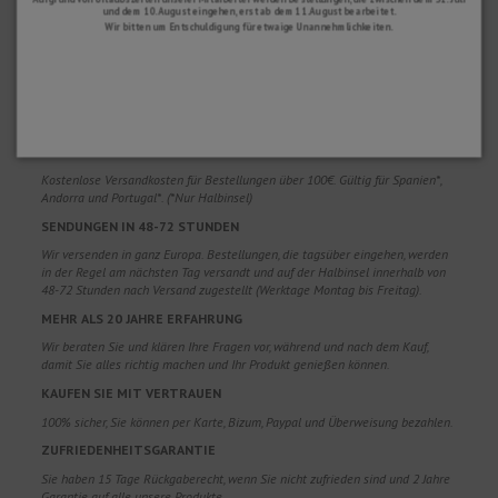
und dem 10. August eingehen, erst ab dem 11. August bearbeitet.
Wir bitten um Entschuldigung für etwaige Unannehmlichkeiten.
WARUM SOLLTEN SIE UNS WÄHLEN?
KOSTENLOSER VERSAND
Kostenlose Versandkosten für Bestellungen über 100€. Gültig für Spanien*,
Andorra und Portugal*. (*Nur Halbinsel)
SENDUNGEN IN 48-72 STUNDEN
Wir versenden in ganz Europa. Bestellungen, die tagsüber eingehen, werden
in der Regel am nächsten Tag versandt und auf der Halbinsel innerhalb von
48-72 Stunden nach Versand zugestellt (Werktage Montag bis Freitag).
MEHR ALS 20 JAHRE ERFAHRUNG
Wir beraten Sie und klären Ihre Fragen vor, während und nach dem Kauf,
damit Sie alles richtig machen und Ihr Produkt genießen können.
KAUFEN SIE MIT VERTRAUEN
100% sicher, Sie können per Karte, Bizum, Paypal und Überweisung bezahlen.
ZUFRIEDENHEITSGARANTIE
Sie haben 15 Tage Rückgaberecht, wenn Sie nicht zufrieden sind und 2 Jahre
Garantie auf alle unsere Produkte.