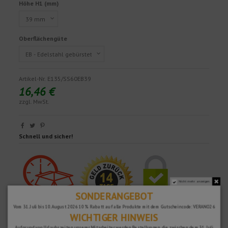
Höhe H1 (mm)
Oberflächengüte
Artikel-Nr.
E135/SS60EB39
16,46 €
zzgl. MwSt.
Schnell und sicher!
Nicht mehr anzeigen.
SONDERANGEBOT
Vom 31. Juli bis 10. August 2026 10 % Rabatt auf alle Produkte mit dem Gutscheincode: VERANO26
WICHTIGER HINWEIS
Aufgrund von Urlaubszeiten unserer Mitarbeiter werden Bestellungen, die zwischen dem 31. Juli