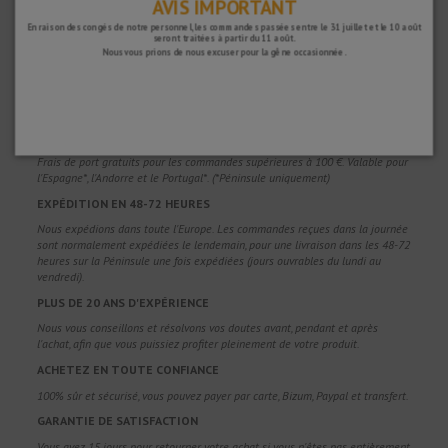
AVIS IMPORTANT
En raison des congés de notre personnel, les commandes passées entre le 31 juillet et le 10 août
seront traitées à partir du 11 août.
Nous vous prions de nous excuser pour la gêne occasionnée.
POURQUOI NOUS CHOISIR ?
LIVRAISON GRATUITE
Frais de port gratuits pour les commandes supérieures à 100 €. Valable pour
l'Espagne*, l'Andorre et le Portugal*. (*Péninsule uniquement)
EXPÉDITION EN 48-72 HEURES
Nous expédions dans toute l'Europe. Les commandes reçues dans la journée
sont normalement expédiées le lendemain, pour une livraison dans les 48-72
heures sur la Péninsule une fois expédiées (jours ouvrables du lundi au
vendredi).
PLUS DE 20 ANS D'EXPÉRIENCE
Nous vous conseillons et résolvons vos doutes avant, pendant et après
l'achat, afin que vous puissiez profiter pleinement de votre produit.
ACHETEZ EN TOUTE CONFIANCE
100% sûr et sécurisé, vous pouvez payer par carte, Bizum, Paypal et transfert.
GARANTIE DE SATISFACTION
Vous avez 15 jours pour retourner votre achat si vous n'êtes pas entièrement