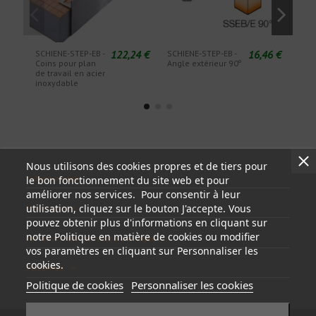
122,24 €
16,46 €
SCHIENE-STEP-EB -
SCHIENE-STEP-EB -
SCHI
Coins pour plan
Angle extérieur 90º
Angl
de travail en acier
inoxydable
Nous utilisons des cookies propres et de tiers pour
Informations
le bon fonctionnement du site web et pour
améliorer nos services. Pour consentir à leur
utilisation, cliquez sur le bouton J'accepte. Vous
Mon compte
pouvez obtenir plus d'informations en cliquant sur
notre Politique en matière de cookies ou modifier
Informations sur votre boutique
vos paramètres en cliquant sur Personnaliser les
cookies.
Follow us
Politique de cookies
Personnaliser les cookies