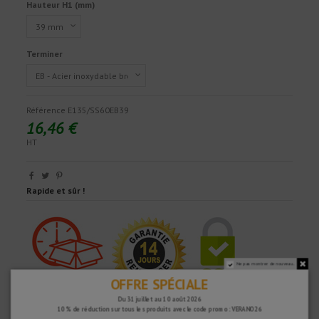
Hauteur H1 (mm)
Terminer
Référence
E135/SS60EB39
16,46 €
HT
Rapide et sûr !
Ne pas montrer de nouveau.
OFFRE SPÉCIALE
Du 31 juillet au 10 août 2026
10 % de réduction sur tous les produits avec le code promo : VERANO26