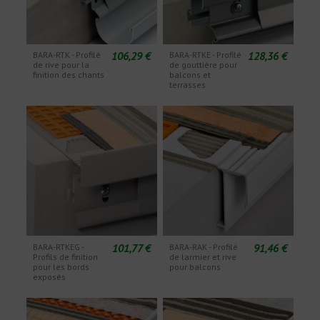
106,29 €
128,36 €
BARA-RTK - Profilé
BARA-RTKE - Profilé
de rive pour la
de gouttière pour
finition des chants
balcons et
terrasses
101,77 €
91,46 €
BARA-RTKEG -
BARA-RAK - Profilé
Profils de finition
de larmier et rive
pour les bords
pour balcons
exposés