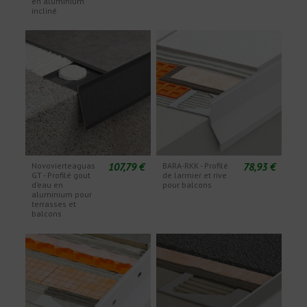
en aluminium
incliné
107,79 €
78,93 €
Novovierteaguas
BARA-RKK - Profilé
GT - Profilé gout
de larmier et rive
d’eau en
pour balcons
aluminium pour
terrasses et
balcons