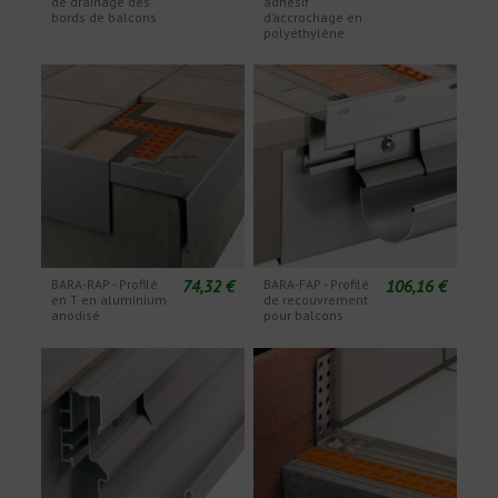
de drainage des
adhésif
bords de balcons
d’accrochage en
polyéthylène
74,32 €
106,16 €
BARA-RAP - Profilé
BARA-FAP - Profilé
en T en aluminium
de recouvrement
anodisé
pour balcons