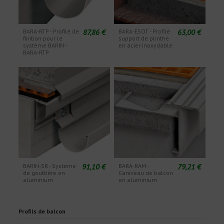
87,86 €
63,00 €
BARA-RTP - Profilé de
BARA-ESOT - Profilé
finition pour le
support de plinthe
système BARIN -
en acier inoxydable
BARA-RTP
91,10 €
79,21 €
BARIN-SR - Système
BARA-RAM -
de gouttière en
Caniveau de balcon
aluminium
en aluminium
Profils de balcon