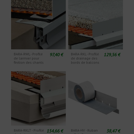
97,40 €
129,56 €
BARA-RWL - Profilé
BARA-RKL - Profilé
de larmier pour
de drainage des
finition des chants
bords de balcons
154,66 €
38,47 €
BARA-RKLT - Profilé
BARA-HV - Ruban