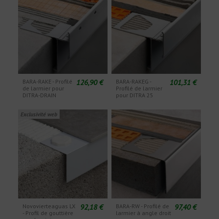
126,90 €
101,31 €
BARA-RAKE - Profilé
BARA-RAKEG -
de larmier pour
Profilé de larmier
DITRA-DRAIN
pour DITRA 25
Exclusivité web
92,18 €
97,40 €
Novovierteaguas LX
BARA-RW - Profilé de
- Profil de gouttière
larmier à angle droit