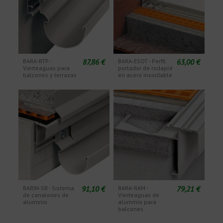
87,86 €
63,00 €
BARA-RTP -
BARA-ESOT - Perfil
Vierteaguas para
portador de rodapíé
balcones y terrazas
en acero inoxidable
91,10 €
79,21 €
BARIN-SR - Sistema
BARA-RAM -
de canalones de
Vierteaguas de
aluminio
aluminio para
balcones