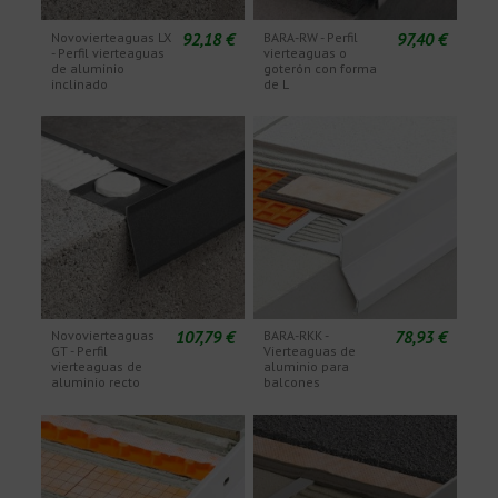
92,18 €
97,40 €
Novovierteaguas LX
BARA-RW - Perfil
- Perfil vierteaguas
vierteaguas o
de aluminio
goterón con forma
inclinado
de L
107,79 €
78,93 €
Novovierteaguas
BARA-RKK -
GT - Perfil
Vierteaguas de
vierteaguas de
aluminio para
aluminio recto
balcones