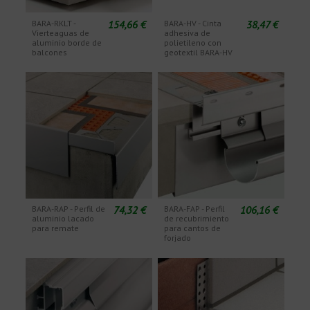
154,66 €
38,47 €
BARA-RKLT -
BARA-HV - Cinta
Vierteaguas de
adhesiva de
aluminio borde de
polietileno con
balcones
geotextil BARA-HV
74,32 €
106,16 €
BARA-RAP - Perfil de
BARA-FAP - Perfil
aluminio lacado
de recubrimiento
para remate
para cantos de
forjado