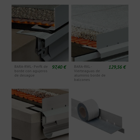
97,40 €
129,56 €
BARA-RWL - Perfil de
BARA-RKL -
borde con agujeros
Vierteaguas de
de desagüe
aluminio borde de
balcones