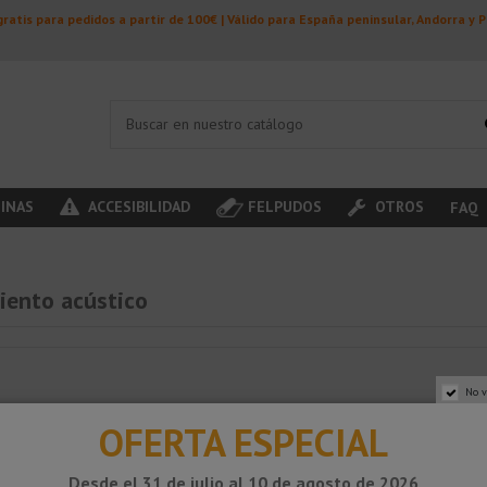
ratis para pedidos a partir de 100€ | Válido para España peninsular, Andorra y 
INAS
ACCESIBILIDAD
FELPUDOS
OTROS
FAQ
iento acústico
No v
OFERTA ESPECIAL
Desde el 31 de julio al 10 de agosto de 2026