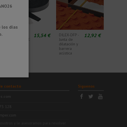
RANO26
 los días
o.
€
15,54 €
12,92 €
DITRA-
DILEX-DFP -
SOUND-RSK
Junta de
- Banda
dilatación y
perimetral
barrera
barrera
acústica
acústica
de contacto
Síguenos
es.com
75 128
mper.com
nosotros y le asesoramos para resolver