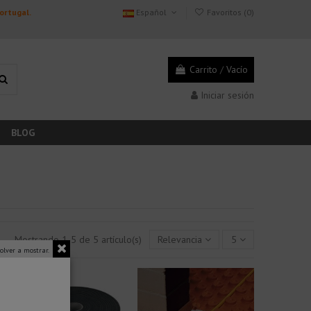
Portugal.
Español
Favoritos (
0
)
Carrito
/
Vacío
Iniciar sesión
BLOG
Mostrando 1-5 de 5 artículo(s)
Relevancia
5
olver a mostrar.