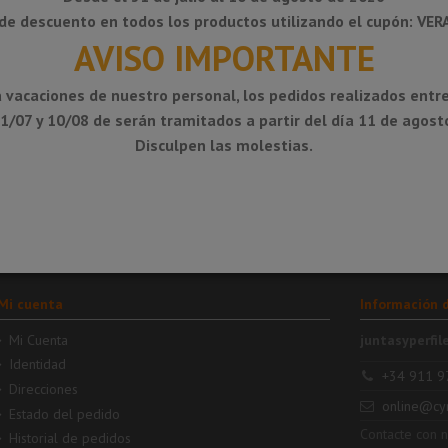
de descuento en todos los productos utilizando el cupón: VE
AVISO IMPORTANTE
 vacaciones de nuestro personal, los pedidos realizados entre
1/07 y 10/08 de serán tramitados a partir del día 11 de agost
12,18 €
12,56 €
16,41 
DITRA-
DITRA-
SOUND -
SOUND-KB -
Disculpen las molestias.
de
Lámina de
Banda de
nto
aislamiento
unión o
acústico (sin
solape
embalaje)
Mi cuenta
Información 
Mi Cuenta
juntasyperfil
Identidad
+34 911 9
Direcciones
online@cy
Estado del pedido
Contacte con 
Historial de pedidos