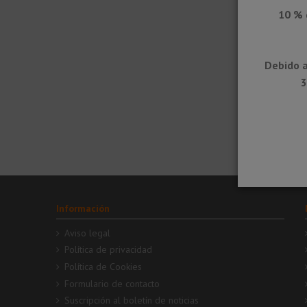
10 % 
Debido a
3
DITRA-
SOUND -
Lámina 
aislamie
acústico
Información
Aviso legal
Política de privacidad
Política de Cookies
Formulario de contacto
Suscripción al boletín de noticias