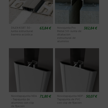
63,84 €
382,84 €
DILEX-KSBT 30 -
Novojunta Pro
Junta estructural
Metal 50 - Junta de
barrera acústica
dilatación
estructural de
aluminio
71,80 €
50,07 €
Novotapajunta NDA
Novotapajunta NDP -
- Tapajunta de
Tapajunta de PVC
aluminio con clip
con clip de fijación
de fijación