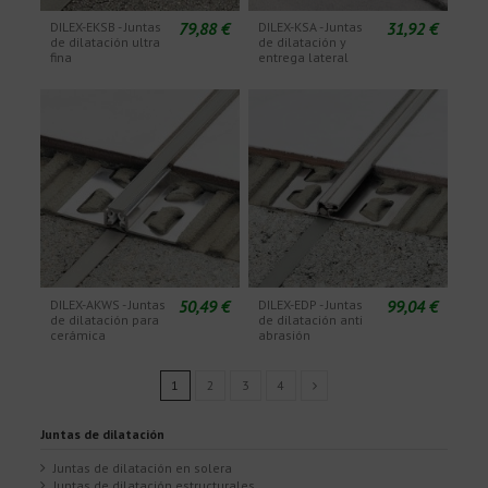
79,88 €
31,92 €
DILEX-EKSB - Juntas
DILEX-KSA - Juntas
de dilatación ultra
de dilatación y
fina
entrega lateral
50,49 €
99,04 €
DILEX-AKWS - Juntas
DILEX-EDP - Juntas
de dilatación para
de dilatación anti
cerámica
abrasión
1
2
3
4
Juntas de dilatación
Juntas de dilatación en solera
Juntas de dilatación estructurales