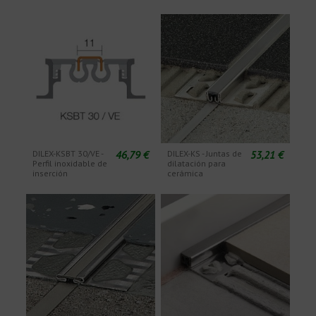
46,79 €
53,21 €
DILEX-KSBT 30/VE -
DILEX-KS - Juntas de
Perfil inoxidable de
dilatación para
inserción
cerámica