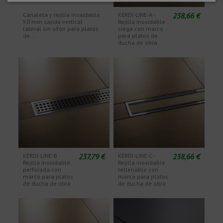
238,66 €
Canaleta y rejilla inoxidable
KERDI-LINE-A -
50 mm salida vertical
Rejilla inoxidable
lateral sin sifón para platos
ciega con marco
de...
para platos de
ducha de obra
237,79 €
238,66 €
KERDI-LINE-B -
KERDI-LINE-C -
Rejilla inoxidable
Rejilla inoxidable
perforada con
rellenable con
marco para platos
marco para platos
de ducha de obra
de ducha de obra