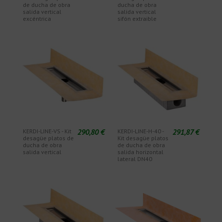
de ducha de obra
ducha de obra
salida vertical
salida vertical
excéntrica
sifón extraible
290,80 €
291,87 €
KERDI-LINE-VS - Kit
KERDI-LINE-H-40 -
desagüe platos de
Kit desagüe platos
ducha de obra
de ducha de obra
salida vertical
salida horizontal
lateral DN40