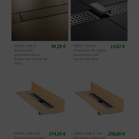
98,28 €
14,02 €
KERDI-LINE-D -
KERDI-LINE-FC -
Rejilla inox
Empalme de rejilla
portadora para
para platos de
platos de ducha de
ducha de obra
obra
374,56 €
290,80 €
KERDI-LINE-VOS -
KERDI-LINE-V - Kit
Kit desagüe platos
desagüe platos de