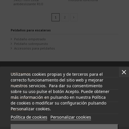
antideslizante R10
1
2
Peldaños para escaleras
Peldaño empotrado
Peldaño sobrepuesto
Accesorios para peldaños
Información
Utilizamos cookies propias y de terceros para el
correcto funcionamiento del sitio web y mejorar
nuestros servicios. Para dar su consentimiento
Mi cuenta
sobre su uso pulse el botón Acepto. Puede obtener
más información en pulsando en nuestra Política
Información de contacto
de cookies o modificar su configuración pulsando
Personalizar cookies.
Síguenos
Política de cookies
Personalizar cookies