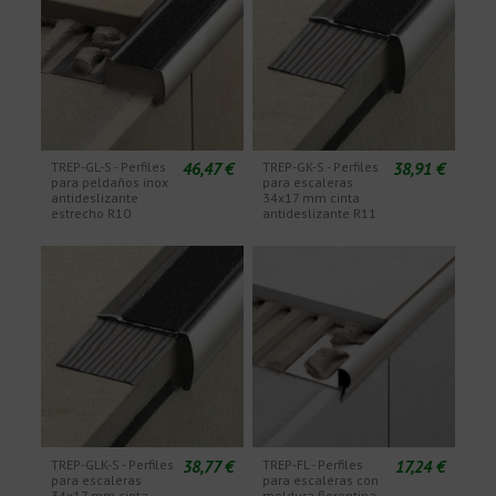
46,47 €
38,91 €
TREP-GL-S - Perfiles
TREP-GK-S - Perfiles
para peldaños inox
para escaleras
antideslizante
34x17 mm cinta
estrecho R10
antideslizante R11
38,77 €
17,24 €
TREP-GLK-S - Perfiles
TREP-FL - Perfiles
para escaleras
para escaleras con
34x17 mm cinta
moldura florentina