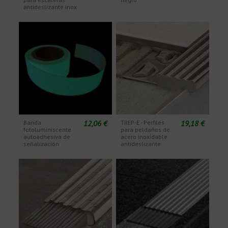
antideslizante inox
12,06 €
19,18 €
Banda
TREP-E - Perfiles
fotoluminiscente
para peldaños de
autoadhesiva de
acero inoxidable
señalización
antideslizante