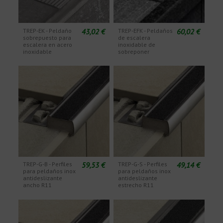
43,02 €
60,02 €
TREP-EK - Peldaño
TREP-EFK - Peldaños
sobrepuesto para
de escalera
escalera en acero
inoxidable de
inoxidable
sobreponer
59,53 €
49,14 €
TREP-G-B - Perfiles
TREP-G-S - Perfiles
para peldaños inox
para peldaños inox
antideslizante
antideslizante
ancho R11
estrecho R11