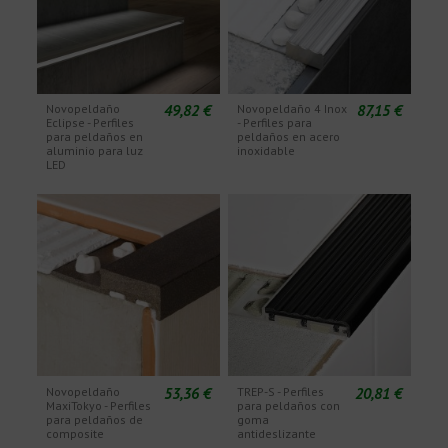
49,82 €
87,15 €
Novopeldaño
Novopeldaño 4 Inox
Eclipse - Perfiles
- Perfiles para
para peldaños en
peldaños en acero
aluminio para luz
inoxidable
LED
53,36 €
20,81 €
Novopeldaño
TREP-S - Perfiles
MaxiTokyo - Perfiles
para peldaños con
para peldaños de
goma
composite
antideslizante