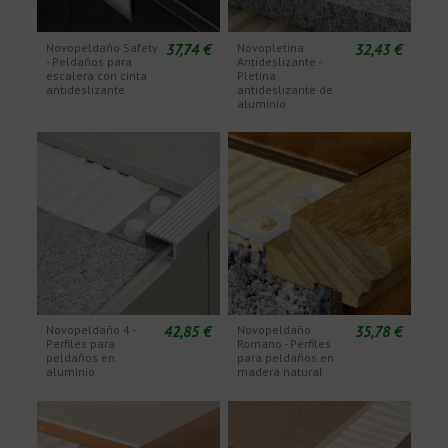
37,74 €
32,43 €
Novopeldaño Safety
Novopletina
- Peldaños para
Antideslizante -
escalera con cinta
Pletina
antideslizante
antideslizante de
aluminio
42,85 €
35,78 €
Novopeldaño 4 -
Novopeldaño
Perfiles para
Romano - Perfiles
peldaños en
para peldaños en
aluminio
madera natural