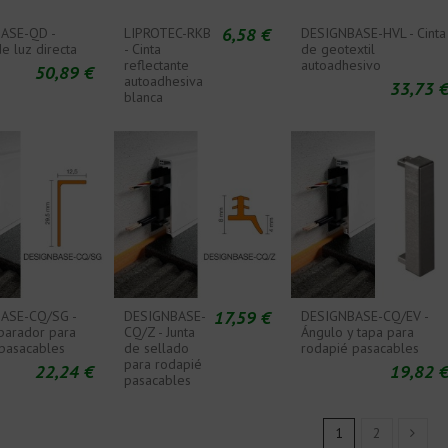
6,58 €
ASE-QD -
LIPROTEC-RKB
DESIGNBASE-HVL - Cinta
e luz directa
- Cinta
de geotextil
reflectante
autoadhesivo
50,89 €
autoadhesiva
33,73 
blanca
17,59 €
ASE-CQ/SG -
DESIGNBASE-
DESIGNBASE-CQ/EV -
eparador para
CQ/Z - Junta
Ángulo y tapa para
pasacables
de sellado
rodapié pasacables
para rodapié
22,24 €
19,82 
pasacables
1
2