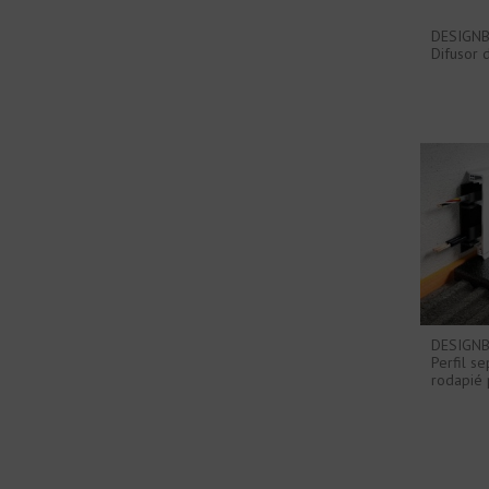
DESIGNB
Difusor d
DESIGNB
Perfil s
rodapié 