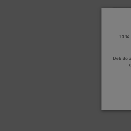
10 % 
Debido a
DESIGNB
3
izquierd