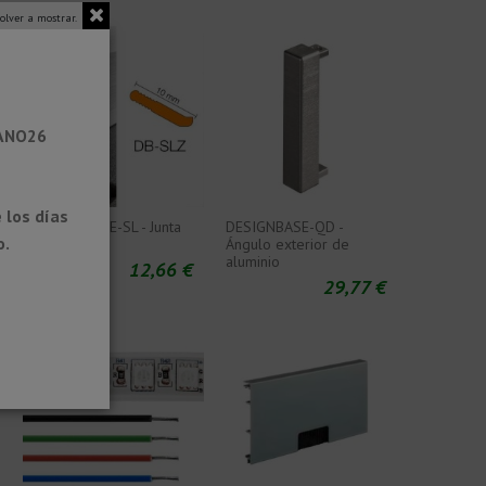
olver a mostrar.
RANO26
 los días
DESIGNBASE-SL - Junta
DESIGNBASE-QD -
o.
de sellado
Ángulo exterior de
aluminio
€
12,66 €
29,77 €