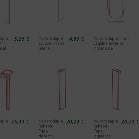
5,26 €
4,83 €
apie
Novorodapie
Novorodapie Inox -
P -
Eclipse - Tapa
Esquina exterior
eral
lateral
inoxidable
35,33 €
20,23 €
20,23 
apie
Novorodapie
Novorodapie
Rehabit -
Rehabit -
Tapa
Tapa
derecha
izquierda