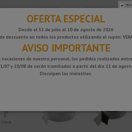
No v
OFERTA ESPECIAL
Desde el 31 de julio al 10 de agosto de 2026
de descuento en todos los productos utilizando el cupón: VE
AVISO IMPORTANTE
 vacaciones de nuestro personal, los pedidos realizados entre
ASE-SL - Tapón
DESIGNBASE-SL - Tapón
DESIGNBASE-SL -
1/07 y 10/08 de serán tramitados a partir del día 11 de agost
o
derecho
Empalme
12,80 €
12,80 €
12,80 
Disculpen las molestias.