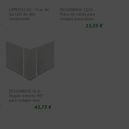
LIPROTEC-ES - Tiras de
DESIGNBASE-CQ/O -
luz LED de alto
Placa de salida para
rendimiento
rodapié pasacables
€
15,35 €
DESIGNBASE-SL-E -
Ángulo externo 90º
para rodapie inox
€
43,73 €