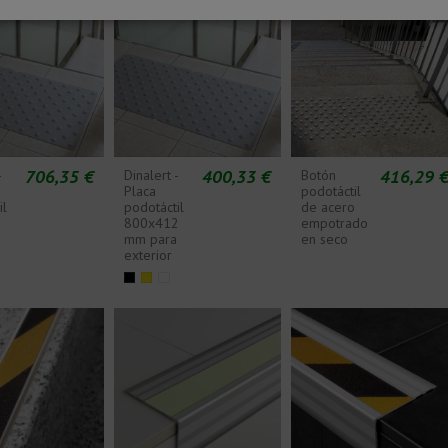
706,35 €
400,33 €
416,29 
-
Dinalert -
Botón
Placa
podotáctil
il
podotáctil
de acero
2
800x412
empotrado
mm para
en seco
exterior