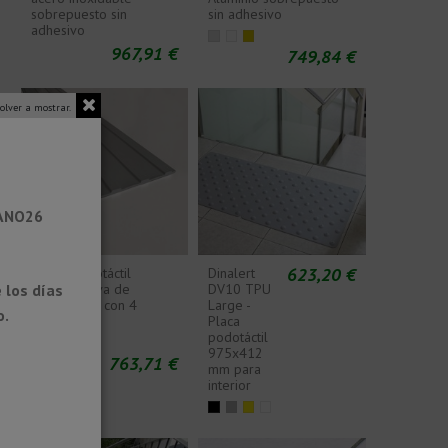
sobrepuesto sin
sin adhesivo
adhesivo
967,91 €
749,84 €
olver a mostrar.
RANO26
€
623,20 €
Franja podotáctil
Dinalert
 los días
autoadhesiva de
DV10 TPU
poliuretano con 4
Large -
o.
nervios
Placa
podotáctil
975x412
763,71 €
mm para
interior