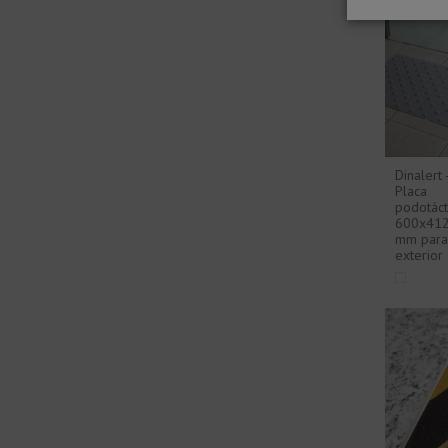
Dinalert 
Placa
podotáct
600x41
mm para
exterior