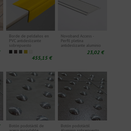
Borde de peldaños en
Novoband Access -
e
PVC antideslizante
Perfil pletina
sobrepuesto
antideslizante aluminio
€
23,02 €
455,15 €
€
Botón podotáctil de
Botón podotáctil
acero inoxidable
Aluminio sobrepuesto