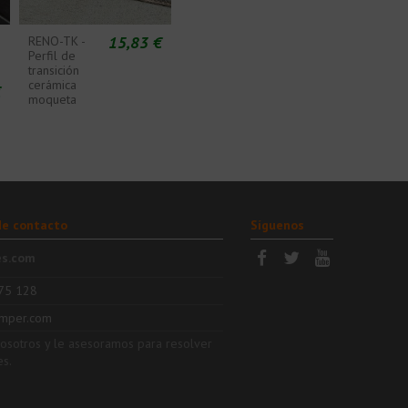
15,83 €
RENO-TK -
Perfil de
transición
cerámica
€
moqueta
de contacto
Síguenos
es.com
75 128
mper.com
nosotros y le asesoramos para resolver
es.