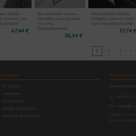
ina Safety -
Novopeldaño Lúmina -
Novopeldaño Safety -
de aluminio con
Peldaños para escalera
Peldaños para escalera
ideslizante
con cinta
con cinta antideslizante
fotoluminiscente
67,44 €
37,74 
56,54 €
1
2
3
Mi cuenta
Información 
Mi Cuenta
juntasyperfil
Identidad
+34 911 9
Direcciones
online@cy
Estado del pedido
Contacte con 
Historial de pedidos
sus necesidad