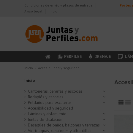
Condiciones de envío y plazos de entrega
Portes g
Aviso legal
Inicio
PERFILES
DRENAJE
LÁM
Inicio
Accesibilidad y seguridad
Inicio
Accesi
Cantoneras, cenefas y escocias
Rodapiés y escocias
Peldaños para escaleras
Accesibilidad y seguridad
Láminas y aislamiento
Juntas de dilatación
Desagües de baños, balcones y terrazas
Vierteaguas, canalones y albardillas