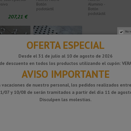
sivo
Botón
Aluminio -
podotáctil
Botón
podotáctil
207,21 €
No v
OFERTA ESPECIAL
Desde el 31 de julio al 10 de agosto de 2026
de descuento en todos los productos utilizando el cupón: VE
AVISO IMPORTANTE
765,04 
dotáctil
Botón podotáctil de
Dinalert
 vacaciones de nuestro personal, los pedidos realizados entre
 sobrepuesto
aluminio lacado
DV10 TPU -
sivo
sobrepuesto negro sin
Placa
1/07 y 10/08 de serán tramitados a partir del día 11 de agost
adhesivo
podotáctil
450x412
Disculpen las molestias.
641,92 €
mm interior
719,39 €