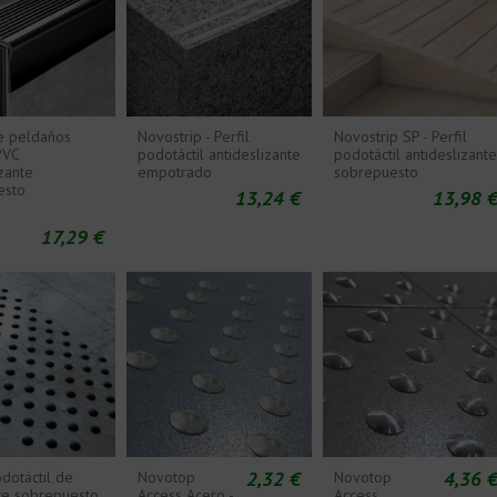
e peldaños
Novostrip - Perfil
Novostrip SP - Perfil
PVC
podotáctil antideslizante
podotáctil antideslizant
zante
empotrado
sobrepuesto
esto
13,24 €
13,98 
17,29 €
2,32 €
4,36 
dotáctil de
Novotop
Novotop
te sobrepuesto
Access Acero -
Access