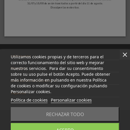
Juntas de dilatación
31/07 y 10/08 de serán tramitados a partir del día 11 de agosto.
Desagües de baños, balcones y terrazas
Disculpen las molestias.
Vierteaguas, canalones y albardillas
Herramientas y accesorios
Tapajuntas o cubrejuntas
Perfiles y juntas para hormigón
Felpudos y alfombras
Información
Utilizamos cookies propias y de terceros para el
correcto funcionamiento del sitio web y mejorar
nuestros servicios. Para dar su consentimiento
Mi cuenta
sobre su uso pulse el botón Acepto. Puede obtener
más información en pulsando en nuestra Política
Información de contacto
de cookies o modificar su configuración pulsando
Personalizar cookies.
Síguenos
Política de cookies
Personalizar cookies
RECHAZAR TODO
© 2023 - tapasyregistros.com | cymper.com | Desarrollado por