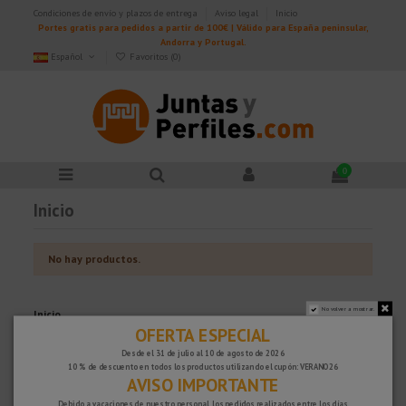
Condiciones de envío y plazos de entrega
Aviso legal
Inicio
Portes gratis para pedidos a partir de 100€ | Válido para España peninsular,
Andorra y Portugal.
Español
Favoritos (
0
)
0
Inicio
No hay productos.
No volver a mostrar.
Inicio
OFERTA ESPECIAL
Cantoneras, cenefas y escocias
Desde el 31 de julio al 10 de agosto de 2026
Rodapiés y escocias
10 % de descuento en todos los productos utilizando el cupón: VERANO26
Peldaños para escaleras
AVISO IMPORTANTE
Accesibilidad y seguridad
Láminas y aislamiento
Debido a vacaciones de nuestro personal, los pedidos realizados entre los días