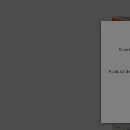
Scont
BARA-RKK
A causa de
gocciolat
balcone