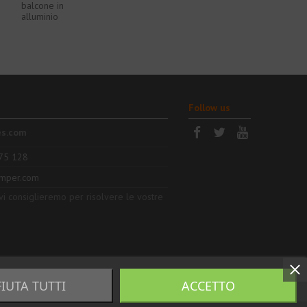
balcone in
alluminio
Follow us
es.com
75 128
mper.com
 vi consiglieremo per risolvere le vostre
FIUTA TUTTI
ACCETTO