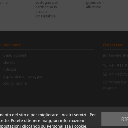
oni e
sostegno per
grondaie in
battiscopa in
alluminio
acciaio
inossidabile
Il mio conto
Contattare
Il mio account
juntasyperfil
Identità
+34 911 9
Indirizzi
online@cy
Ospite di monitoraggio
Contattateci e
Storico ordine
esigenze.
mento del sito e per migliorare i nostri servizi. Per
RI
Accetto. Potete ottenere maggiori informazioni
impostazioni cliccando su Personalizza i cookie.