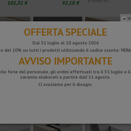
a forma di L
101,31 €
92,18 €
No
OFFERTA SPECIALE
Dal 31 luglio al 10 agosto 2026
o del 10% su tutti i prodotti utilizzando il codice sconto: VE
AVVISO IMPORTANTE
72,68 €
84,15 
E - Profilo del
BARA-RKB -
BARA-RT -
lle ferie del personale, gli ordini effettuati tra il 31 luglio e i
ore per il
Profilo del
Profilo di
saranno elaborati a partire dall'11 agosto.
gocciolatore
chiusura a
Ci scusiamo per il disagio.
per balconi
forma di T,
102,77 €
adatto per
proteggere i
bordi