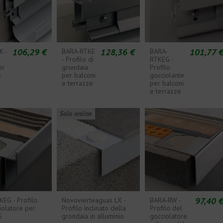
106,29 €
128,36 €
101,77 
K -
BARA-RTKE
BARA-
- Profilo di
RTKEG -
er
grondaia
Profilo
e
per balconi
gocciolante
e terrazze
per balconi
e terrazze
Solo online
97,40 
EG - Profilo
Novovierteaguas LX -
BARA-RW -
iolatore per
Profilo inclinato della
Profilo del
5
grondaia in alluminio
gocciolatore