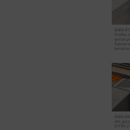
BARA-RT
Profilo a
goccia p
balconi 
terrazze
BARA-RAK
del gocc
DITRA 2