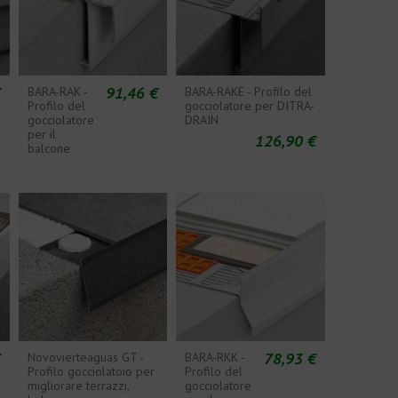
€
91,46 €
BARA-RAK -
BARA-RAKE - Profilo del
Profilo del
gocciolatore per DITRA-
gocciolatore
DRAIN
per il
126,90 €
balcone
€
78,93 €
Novovierteaguas GT -
BARA-RKK -
Profilo gocciolatoio per
Profilo del
migliorare terrazzi,
gocciolatore