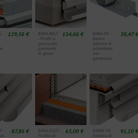
129,56 €
154,66 €
38,47 
 -
BARA-RKLT
BARA-HV -
a
- Profili a
Nastro
goccia per
adesivo in
in
pavimenti
polietilene
o
in ghiaia
con
geotessile
87,86 €
63,00 €
91,10 
 -
BARA-ESOT -
BARIN-SR -
uas
Profilo di
Sistema di