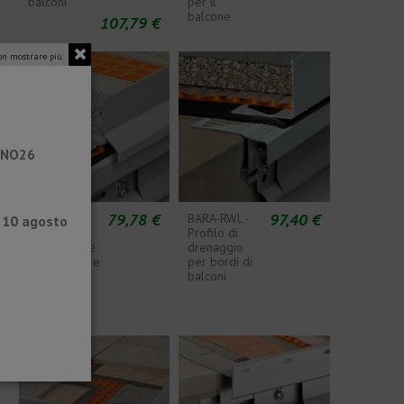
balconi
per il
balcone
107,79 €
n mostrare più.
RANO26
€
79,78 €
97,40 €
BARA-RK -
BARA-RWL -
l 10 agosto
Profilo
Profilo di
gocciolatore
drenaggio
per balconi e
per bordi di
terrazze
balconi