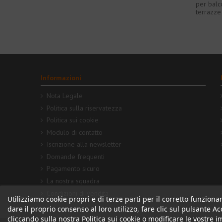
per balc
terrazze
Informazioni
Nota Legale
Politica sulla riservatezza
Politica sui cookie
Modulo di contatto
Iscrizione alla newsletter
Domande frequenti
Pagamento sicuro
La nostra squadra
Condizioni di vendita
Utilizziamo cookie propri e di terze parti per il corretto funziona
dare il proprio consenso al loro utilizzo, fare clic sul pulsante 
cliccando sulla nostra Politica sui cookie o modificare le vostre 