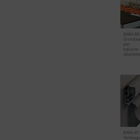
BARA-RKL
Grondai
per
balcone 
allumini
BARA-RTP
Verteag