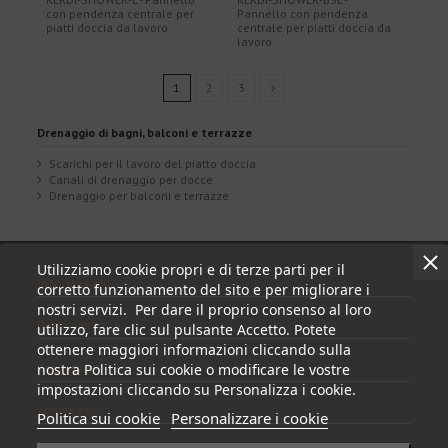
con pendenza centrale per
Pannello con pendenza
piatti doccia da lavoro
centrale per piatti doccia da
lavoro
1
2
3
Drenaggio di bagni, balconi e terrazze
Scarichi per il lavoro del piatto doccia
Canali di drenaggio per docce
Drenaggio per balconi e terrazze
Utilizziamo cookie propri e di terze parti per il
Informazioni
corretto funzionamento del sito e per migliorare i
nostri servizi. Per dare il proprio consenso al loro
Il mio conto
utilizzo, fare clic sul pulsante Accetto. Potete
ottenere maggiori informazioni cliccando sulla
Contattare
nostra Politica sui cookie o modificare le vostre
impostazioni cliccando su Personalizza i cookie.
Follow us
Politica sui cookie
Personalizzare i cookie