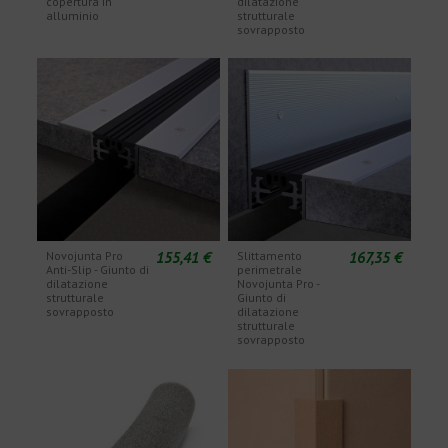
copertura in
dilatazione
alluminio
strutturale
sovrapposto
155,41 €
167,35 €
Novojunta Pro
Slittamento
Anti-Slip - Giunto di
perimetrale
dilatazione
Novojunta Pro -
strutturale
Giunto di
sovrapposto
dilatazione
strutturale
sovrapposto