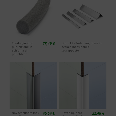
73,49 €
Fondo giunto o
Linox TS - Profilo angolare in
guarnizione in
acciaio inossidabile
schiuma di
sovrapposto
polietilene
46,64 €
21,48 €
Novoescuadra Inox -
Novoesquadra