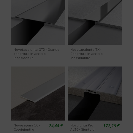
Novotapajunta GTX - Grande
Novotapajunta TX -
copertura in acciaio
Copertura in acciaio
inossidabile
inossidabile
24,44 €
172,26 €
Novosepara 10 -
Novojunta Pro
Coprigiunti o
AL30 - Giunto di