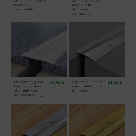
Angoli sovrapposti
Aluminio - Profilo
in acciaio
angolare in
inossidabile
alluminio
sovrapposto
75,42 €
81,08 €
CJS Lampeggiante -
Coperchio in acciaio
Lampeggiante in
inossidabile CJS con
alluminio con
fori laterali
adesivo di fissaggio