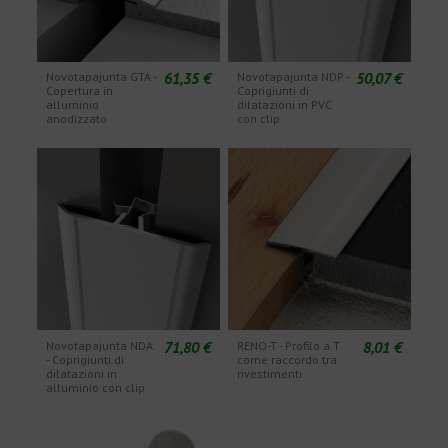
61,35 €
50,07 €
Novotapajunta GTA -
Novotapajunta NDP -
Copertura in
Coprigiunti di
alluminio
dilatazioni in PVC
anodizzato
con clip
71,80 €
8,01 €
Novotapajunta NDA
RENO-T - Profilo a T
- Coprigiunti di
come raccordo tra
dilatazioni in
rivestimenti
alluminio con clip