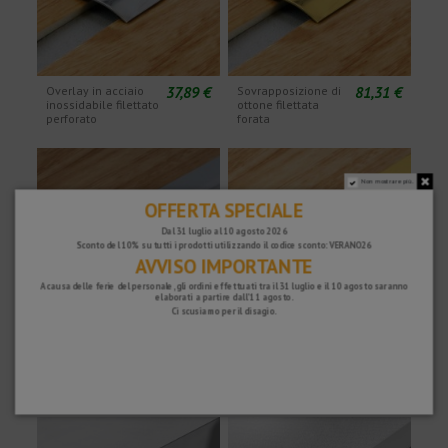
37,89 €
81,31 €
Overlay in acciaio
Sovrapposizione di
inossidabile filettato
ottone filettata
perforato
forata
Non mostrare più.
OFFERTA SPECIALE
Dal 31 luglio al 10 agosto 2026
Sconto del 10% su tutti i prodotti utilizzando il codice sconto: VERANO26
AVVISO IMPORTANTE
A causa delle ferie del personale, gli ordini effettuati tra il 31 luglio e il 10 agosto saranno
elaborati a partire dall'11 agosto.
Ci scusiamo per il disagio.
83,13 €
421,33 €
Copertura in acciaio
Sovrapposizione
inossidabile con
di ottone con
rivestimento
adesivo
adesivo