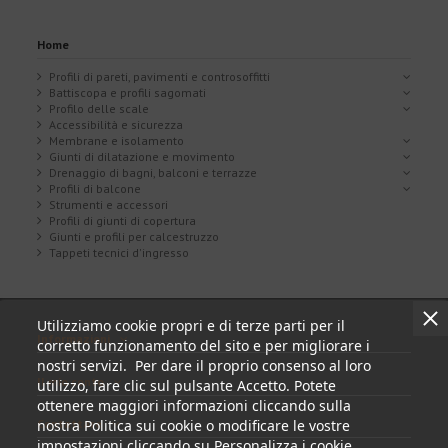
Home
Profili di pareti, pavimenti e controsoffitti
Battiscopa e profili sagomati
Profilo delle scale
Accessibilità e sicurezza
Membrane e isolamento
Giunti di dilatazione e movimento
Drenaggio di bagni, balconi e terrazze
Profili di balcone
Strumenti e accessori
Profili di giunti di copertura
Giunti e profili per calcestruzzo
Tappeti tecnici d'ingresso
Utilizziamo cookie propri e di terze parti per il
Informazioni
corretto funzionamento del sito e per migliorare i
nostri servizi. Per dare il proprio consenso al loro
Il mio conto
utilizzo, fare clic sul pulsante Accetto. Potete
ottenere maggiori informazioni cliccando sulla
nostra Politica sui cookie o modificare le vostre
Contattare
impostazioni cliccando su Personalizza i cookie.