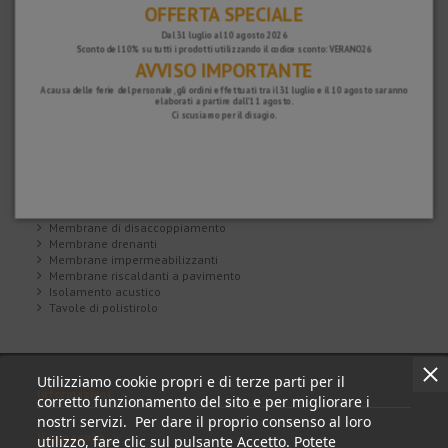
OFFERTA SPECIALE
Dal 31 luglio al 10 agosto 2026
Sconto del 10% su tutti i prodotti utilizzando il codice sconto: VERANO26
AVVISO IMPORTANTE
112,56 €
550,64 €
DITRA-25 - Foglio
REFLEECE - Foglio
di
rimovibile per
A causa delle ferie del personale, gli ordini effettuati tra il 31 luglio e il 10 agosto saranno
elaborati a partire dall'11 agosto.
deolidarizzazione
pavimenti
Ci scusiamo per il disagio.
o
temporanei
disaccoppiamento
Membrane e isolamento
Membrane di disaccoppiamento
Membrane drenanti
Membrane impermeabilizzanti
Membrane riscaldanti a pavimento
Isolamento acustico
Tavole di polistirolo
Utilizziamo cookie propri e di terze parti per il
Informazioni
corretto funzionamento del sito e per migliorare i
nostri servizi. Per dare il proprio consenso al loro
Il mio conto
utilizzo, fare clic sul pulsante Accetto. Potete