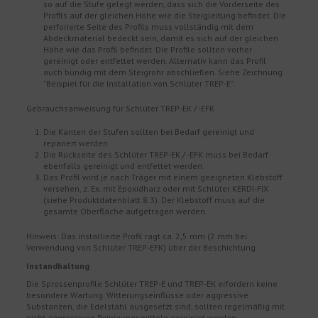
so auf die Stufe gelegt werden, dass sich die Vorderseite des
Profils auf der gleichen Höhe wie die Steigleitung befindet. Die
perforierte Seite des Profils muss vollständig mit dem
Abdeckmaterial bedeckt sein, damit es sich auf der gleichen
Höhe wie das Profil befindet. Die Profile sollten vorher
gereinigt oder entfettet werden. Alternativ kann das Profil
auch bündig mit dem Steigrohr abschließen. Siehe Zeichnung
"Beispiel für die Installation von Schlüter TREP-E".
Gebrauchsanweisung für Schlüter TREP-EK / -EFK
Die Kanten der Stufen sollten bei Bedarf gereinigt und
repariert werden.
Die Rückseite des Schlüter TREP-EK / -EFK muss bei Bedarf
ebenfalls gereinigt und entfettet werden.
Das Profil wird je nach Träger mit einem geeigneten Klebstoff
versehen, z. Ex. mit Epoxidharz oder mit Schlüter KERDI-FIX
(siehe Produktdatenblatt 8.3). Der Klebstoff muss auf die
gesamte Oberfläche aufgetragen werden.
Hinweis: Das installierte Profil ragt ca. 2,5 mm (2 mm bei
Verwendung von Schlüter TREP-EFK) über der Beschichtung.
Instandhaltung
Die Sprossenprofile Schlüter TREP-E und TREP-EK erfordern keine
besondere Wartung. Witterungseinflüsse oder aggressive
Substanzen, die Edelstahl ausgesetzt sind, sollten regelmäßig mit
nicht aggressiven Reinigungsmitteln gereinigt werden.