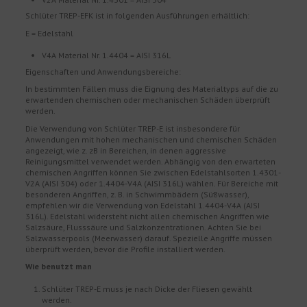
Schlüter TREP-EFK ist in folgenden Ausführungen erhältlich:
E = Edelstahl
V4A Material Nr. 1.4404 = AISI 316L
Eigenschaften und Anwendungsbereiche:
In bestimmten Fällen muss die Eignung des Materialtyps auf die zu
erwartenden chemischen oder mechanischen Schäden überprüft
werden.
Die Verwendung von Schlüter TREP-E ist insbesondere für
Anwendungen mit hohen mechanischen und chemischen Schäden
angezeigt, wie z. zB in Bereichen, in denen aggressive
Reinigungsmittel verwendet werden. Abhängig von den erwarteten
chemischen Angriffen können Sie zwischen Edelstahlsorten 1.4301-
V2A (AISI 304) oder 1.4404-V4A (AISI 316L) wählen. Für Bereiche mit
besonderen Angriffen, z. B. in Schwimmbädern (Süßwasser),
empfehlen wir die Verwendung von Edelstahl 1.4404-V4A (AISI
316L). Edelstahl widersteht nicht allen chemischen Angriffen wie
Salzsäure, Flusssäure und Salzkonzentrationen. Achten Sie bei
Salzwasserpools (Meerwasser) darauf. Spezielle Angriffe müssen
überprüft werden, bevor die Profile installiert werden.
Wie benutzt man
Schlüter TREP-E muss je nach Dicke der Fliesen gewählt
werden.