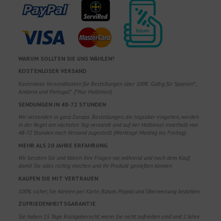
WARUM SOLLTEN SIE UNS WÄHLEN?
KOSTENLOSER VERSAND
Kostenlose Versandkosten für Bestellungen über 100€. Gültig für Spanien*,
Andorra und Portugal*. (*Nur Halbinsel)
SENDUNGEN IN 48-72 STUNDEN
Wir versenden in ganz Europa. Bestellungen, die tagsüber eingehen, werden
in der Regel am nächsten Tag versandt und auf der Halbinsel innerhalb von
48-72 Stunden nach Versand zugestellt (Werktage Montag bis Freitag).
MEHR ALS 20 JAHRE ERFAHRUNG
Wir beraten Sie und klären Ihre Fragen vor, während und nach dem Kauf,
damit Sie alles richtig machen und Ihr Produkt genießen können.
KAUFEN SIE MIT VERTRAUEN
100% sicher, Sie können per Karte, Bizum, Paypal und Überweisung bezahlen.
ZUFRIEDENHEITSGARANTIE
Sie haben 15 Tage Rückgaberecht, wenn Sie nicht zufrieden sind und 2 Jahre