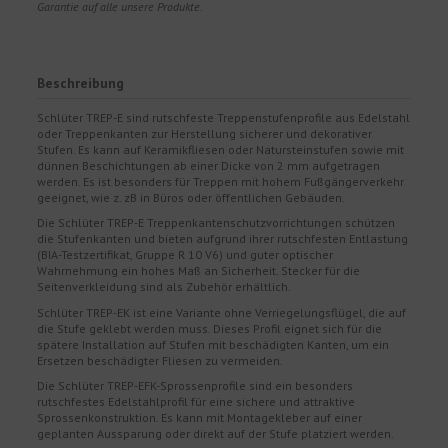
Garantie auf alle unsere Produkte.
Beschreibung
Schlüter TREP-E sind rutschfeste Treppenstufenprofile aus Edelstahl
oder Treppenkanten zur Herstellung sicherer und dekorativer
Stufen. Es kann auf Keramikfliesen oder Natursteinstufen sowie mit
dünnen Beschichtungen ab einer Dicke von 2 mm aufgetragen
werden. Es ist besonders für Treppen mit hohem Fußgängerverkehr
geeignet, wie z. zB in Büros oder öffentlichen Gebäuden.
Die Schlüter TREP-E Treppenkantenschutzvorrichtungen schützen
die Stufenkanten und bieten aufgrund ihrer rutschfesten Entlastung
(BIA-Testzertifikat, Gruppe R 10 V6) und guter optischer
Wahrnehmung ein hohes Maß an Sicherheit. Stecker für die
Seitenverkleidung sind als Zubehör erhältlich.
Schlüter TREP-EK ist eine Variante ohne Verriegelungsflügel, die auf
die Stufe geklebt werden muss. Dieses Profil eignet sich für die
spätere Installation auf Stufen mit beschädigten Kanten, um ein
Ersetzen beschädigter Fliesen zu vermeiden.
Die Schlüter TREP-EFK-Sprossenprofile sind ein besonders
rutschfestes Edelstahlprofil für eine sichere und attraktive
Sprossenkonstruktion. Es kann mit Montagekleber auf einer
geplanten Aussparung oder direkt auf der Stufe platziert werden.