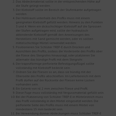
Das Abdeckmaterial sollte in der entsprechenden Höhe auf
die Stufe gelegt werden.
Der Klebstoff sollte im Bereich der Stufenkante aufgetragen
werden.
Der Hohlraum unterhalb des Profils muss mit einem
geeigneten Klebstoff gefüllt werden. Hinweis zu den Punkten
3 und 4: Wenn ein dickschichtiger Klebstoff auf die Sprossen
der Stufen aufgetragen wird, sollte der hydraulisch
abbindende Klebstoff gemäß den Anweisungen des
Herstellers mit Sand gemischt werden, oder es sollten
mittelschichtige Mörtel verwendet werden.
Positionieren Sie Schlüter TREP-E durch Drücken und
Ausrichten des Profils, sodass die Vorderseite des Profils über
die Fliese des Steigrohrs hinausragt, oder platzieren Sie
alternativ das bündige Profil mit dem Steigrohr.
Der trapezförmige perforierte Befestigungsflügel sollte
vollständig mit Klebstoff bedeckt sein.
Ordnen Sie die Fliesen so an, dass sie bündig mit der
Oberseite des Profils abschließen. Im Lieferbereich mit dem
Profil dürfen auf der Rückseite der Fliesen keine Lücken
vorhanden sein.
Ein Gelenk von rd. 2 mm zwischen Fliese und Profil.
Diese Fuge muss vollständig mit Vergussmaterial gefüllt sein.
Bei der Platzierung von Schlüter TREP-E in Mörtelestrich muss
das Profil vollständig in den Mörtel eingesetzt werden. Die
perforierte Seite des Profils muss mit einem Mörtel von
mindestens 15 mm bedeckt sein.
Bei Verwendung dünner Abdeckungen muss Schlüter TREP-E