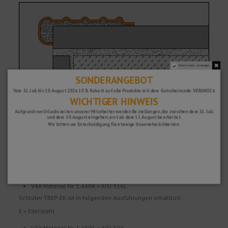
Nicht mehr anzeigen.
SONDERANGEBOT
Vom 31. Juli bis 10. August 2026 10 % Rabatt auf alle Produkte mit dem Gutscheincode: VERANO26
WICHTIGER HINWEIS
Aufgrund von Urlaubszeiten unserer Mitarbeiter werden Bestellungen, die zwischen dem 31. Juli
und dem 10. August eingehen, erst ab dem 11. August bearbeitet.
Wir bitten um Entschuldigung für etwaige Unannehmlichkeiten.
Material
Schlüter TREP-E ist in folgenden Ausführungen erhältlich:
E = Edelstahl
V2A Material Nr. 1.4301 = AISI 304
V4A Material Nr. 1.4404 = AISI 316L
Schlüter TREP-EK ist in folgenden Ausführungen erhältlich:
E = Edelstahl
V2A Material Nr. 1.4301 = AISI 304