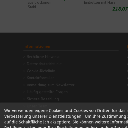
aus trockenem
Einbetten mit Harz
Stahl
218,07
Informationen
Rechtliche Hinweise
Datenschutzrichtlinie
Cookie-Richtlinie
Kontaktformular
Anmeldung zum Newsletter
Häufig gestellte Fragen
Sichere Bezahlung
Unser Team
Wir verwenden eigene Cookies und Cookies von Dritten für das 
Verkaufsbedingungen
Verbesserung unserer Dienstleistungen. Um Ihre Zustimmung z
auf die Schaltfläche Ich akzeptiere. Sie können weitere Informa
Richtlinie klicken oder Ihre Einstellungen ändern, indem Sie au