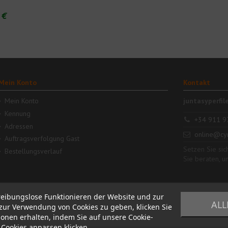
 €
Mein Konto
Kontakt
Mein Konto
juntasyperfil
Kennung
+34 911 9
Adressen
online@cy
Auftragsverfolgung Gast
Setzen Sie sic
Bestellungsverlauf
Sie beraten, u
reibungslose Funktionieren der Website und zur
ALL
ur Verwendung von Cookies zu geben, klicken Sie
tionen erhalten, indem Sie auf unsere Cookie-
f Cookies anpassen klicken.