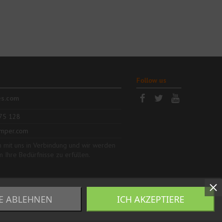
Follow us
es.com
75 128
mper.com
h mit uns in Verbindung und wir werden
m Ihre Bedürfnisse zu erfüllen.
E ABLEHNEN
ICH AKZEPTIERE