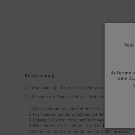
Vom 
Aufgrund v
Beschreibung
dem 31.
Die Installation der Taster erfolgt einfach durch Bohren von 
Die Montage der Taster erfolgt einfach durch die Verwendun
Die Schablone mit den Maßen 637,5 x 450 mm ist für d
Positionieren Sie die Schablone auf dem Boden und stellen
Bohren Sie Löcher mit einem Durchmesser von 10 mm, di
Nehmen Sie die Schablone ab und entfernen Sie die Bo
Füllen Sie die Löcher mit chemischer Dichtungsmasse.