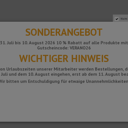
Nicht
SONDERANGEBOT
31. Juli bis 10. August 2026 10 % Rabatt auf alle Produkte mi
Gutscheincode: VERANO26
WICHTIGER HINWEIS
on Urlaubszeiten unserer Mitarbeiter werden Bestellungen, d
 Juli und dem 10. August eingehen, erst ab dem 11. August bea
Wir bitten um Entschuldigung für etwaige Unannehmlichkeiten
Löchern. Die optionale, aber empfohlene Installationsvorlage ist als Option 
g von Klebstoffen. Die Montageschablone ist als Option erhältlich, wird a
ie Montage von 88 Tastern ausgelegt.
 Sie sicher, dass sie korrekt befestigt ist und sich in der optimalen Posit
e mit der Mitte aller Löcher in der Montageschablone übereinstimmen.
hrreste durch Absaugen.