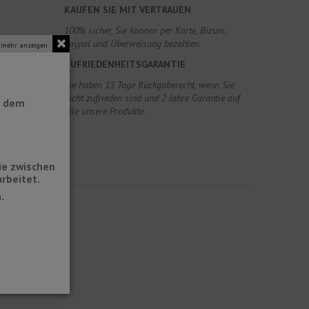
KAUFEN SIE MIT VERTRAUEN
100% sicher, Sie können per Karte, Bizum,
Paypal und Überweisung bezahlen.
 mehr anzeigen.
ZUFRIEDENHEITSGARANTIE
Sie haben 15 Tage Rückgaberecht, wenn Sie
nicht zufrieden sind und 2 Jahre Garantie auf
t dem
alle unsere Produkte.
ie zwischen
rbeitet.
.
erhältlich.
ber empfohlen.
ion befindet.