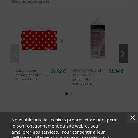
Vous aimerez aussi
51,92 €
93,04 €
Gabarit pour
SCOTCH-WELD DP
EPX 
bouton podotactile
609 - Colle
pour
435x240mm
polyuréthane bi-
de c
composant
deu
Nous utilisons des cookies propres et de tiers pour
Informations
le bon fonctionnement du site web et pour
améliorer nos services. Pour consentir à leur