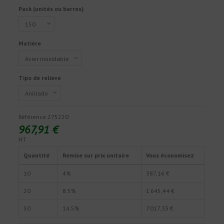
Pack (unités ou barres)
Matière
Tipo de relieve
Référence
275220
967,91 €
HT
Quantité
Remise sur prix unitaire
Vous économisez
10
4%
387,16 €
20
8.5%
1 645,44 €
50
14.5%
7 017,33 €