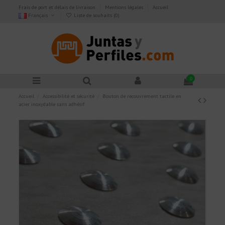
Frais de port et délais de livraison
Mentions légales
Accueil
Français
Liste de souhaits (
0
)
0
Accueil
Accessibilité et sécurité
Bouton de recouvrement tactile en
acier inoxydable sans adhésif