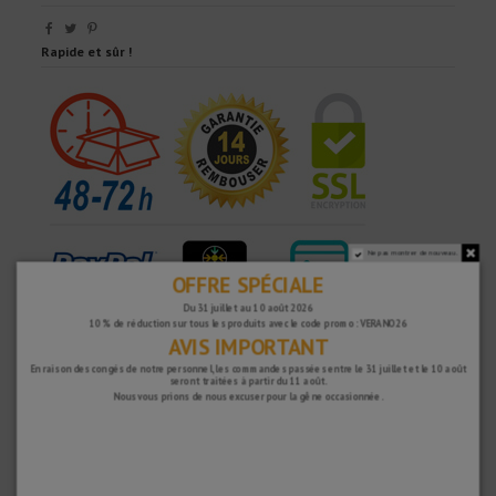
Rapide et sûr !
Ne pas montrer de nouveau.
OFFRE SPÉCIALE
Du 31 juillet au 10 août 2026
10 % de réduction sur tous les produits avec le code promo : VERANO26
AVIS IMPORTANT
En raison des congés de notre personnel, les commandes passées entre le 31 juillet et le 10 août
POURQUOI NOUS CHOISIR ?
seront traitées à partir du 11 août.
Nous vous prions de nous excuser pour la gêne occasionnée.
LIVRAISON GRATUITE
Frais de port gratuits pour les commandes supérieures à 100 €. Valable pour
l'Espagne*, l'Andorre et le Portugal*. (*Péninsule uniquement)
EXPÉDITION EN 48-72 HEURES