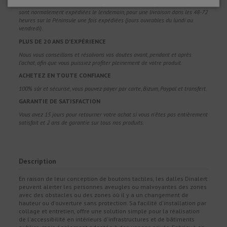
Nous expédions dans toute l'Europe. Les commandes reçues dans la journée
sont normalement expédiées le lendemain, pour une livraison dans les 48-72
heures sur la Péninsule une fois expédiées (jours ouvrables du lundi au
vendredi).
PLUS DE 20 ANS D'EXPÉRIENCE
Nous vous conseillons et résolvons vos doutes avant, pendant et après
l'achat, afin que vous puissiez profiter pleinement de votre produit.
ACHETEZ EN TOUTE CONFIANCE
100% sûr et sécurisé, vous pouvez payer par carte, Bizum, Paypal et transfert.
GARANTIE DE SATISFACTION
Vous avez 15 jours pour retourner votre achat si vous n'êtes pas entièrement
satisfait et 2 ans de garantie sur tous nos produits.
Description
En raison de leur conception de boutons tactiles, les dalles Dinalert
peuvent alerter les personnes aveugles ou malvoyantes des zones
avec des obstacles ou des zones où il y a un changement de
hauteur ou d'ouverture sans protection. Sa facilité d'installation par
collage et entretien, offre une solution simple pour la réalisation
de l'accessibilité en intérieurs d'infrastructures et de bâtiments