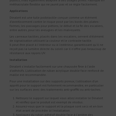
publics, mais également adaptée à des usages privés. Fabriqué en
méthacrylate flexible qui ne jaunit pas et se règle facilement.
Applications
Dinalert est une tuile podotactile conçue comme un élément
d'avertissement contre le risque posé par les bords des plates-
formes, les passages pour piétons, le début et la fin des escaliers,
entre autres, pour les aveugles et les malvoyants.
Les carreaux tactiles, placés dans les escaliers, servent d'élément
de signalisation utilisant la couleur et le contraste tactile.
Il peut être placé à l'intérieur ou à l'extérieur, garantissant qu'il ne
reçoit pas la lumière directe du soleil car il n'offre pas beaucoup de
résistance aux rayons UV.
Installation
Dinalert s'installe facilement sur une chaussée finie à l'aide
d'adhésifs. L'utilisation de ruban acrylique double face renforcé de
maille est recommandée.
Pour une installation sur des supports poreux, l'utilisation d'un
apprêt pour le support est fortement recommandée, en particulier
sur les surfaces avec des traitements anti-graffiti ou anti-taches.
Nettoyez le support sur lequel vous allez installer le Dinalert
et vérifiez que le produit est exempt de résidus.
Assurez-vous que le support et la plaque sont secs et en bon
état avant de procéder à l'installation.
Appliquez du ruban adhésif double face à l'arrière des