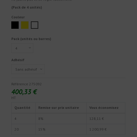
(Pack de 4 unités)
Couleur
Noir
Jaune
Blanc
Pack (unités ou barres)
Adhésif
Référence
275092
400,33 €
HT
Quantité
Remise sur prix unitaire
Vous économisez
4
8%
128,11 €
20
15%
1 200,99 €