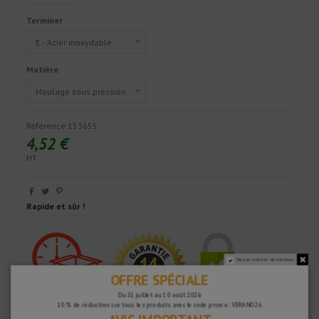
Terminer
Matière
Référence
153655
4,52 €
HT
Rapide et sûr !
Ne pas montrer de nouveau.
OFFRE SPÉCIALE
Du 31 juillet au 10 août 2026
10 % de réduction sur tous les produits avec le code promo : VERANO26