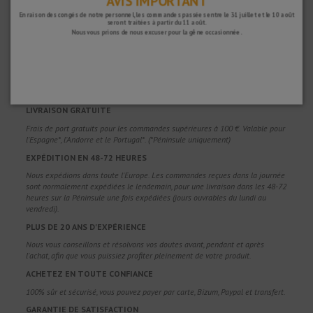
AVIS IMPORTANT
En raison des congés de notre personnel, les commandes passées entre le 31 juillet et le 10 août
seront traitées à partir du 11 août.
Nous vous prions de nous excuser pour la gêne occasionnée.
POURQUOI NOUS CHOISIR ?
LIVRAISON GRATUITE
Frais de port gratuits pour les commandes supérieures à 100 €. Valable pour
l'Espagne*, l'Andorre et le Portugal*. (*Péninsule uniquement)
EXPÉDITION EN 48-72 HEURES
Nous expédions dans toute l'Europe. Les commandes reçues dans la journée
sont normalement expédiées le lendemain, pour une livraison dans les 48-72
heures sur la Péninsule une fois expédiées (jours ouvrables du lundi au
vendredi).
PLUS DE 20 ANS D'EXPÉRIENCE
Nous vous conseillons et résolvons vos doutes avant, pendant et après
l'achat, afin que vous puissiez profiter pleinement de votre produit.
ACHETEZ EN TOUTE CONFIANCE
100% sûr et sécurisé, vous pouvez payer par carte, Bizum, Paypal et transfert.
GARANTIE DE SATISFACTION