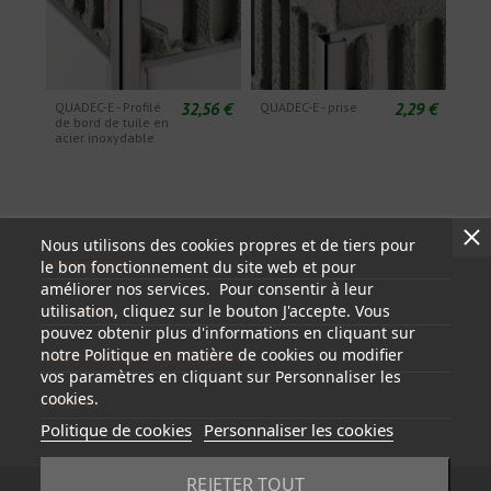
32,56 €
2,29 €
QUADEC-E - Profilé
QUADEC-E - prise
de bord de tuile en
acier inoxydable
Nous utilisons des cookies propres et de tiers pour
Informations
le bon fonctionnement du site web et pour
améliorer nos services. Pour consentir à leur
utilisation, cliquez sur le bouton J'accepte. Vous
Mon compte
pouvez obtenir plus d'informations en cliquant sur
notre Politique en matière de cookies ou modifier
Informations sur votre boutique
vos paramètres en cliquant sur Personnaliser les
cookies.
Follow us
Politique de cookies
Personnaliser les cookies
REJETER TOUT