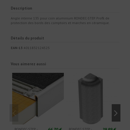
Description
Angle interne 135 pour coin aluminium RONDEC-STEP. Profil de
protection des bords des comptoirs et marches en céramique.
Détails du produit
EAN-13
4011832124525
Vous aimerez aussi
66,70 €
29,89 €
RONDEC-STEP -
RONDEC-STEP -
RON