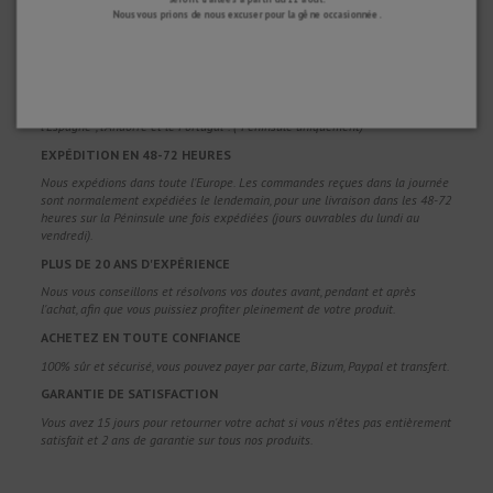
Nous vous prions de nous excuser pour la gêne occasionnée.
POURQUOI NOUS CHOISIR ?
LIVRAISON GRATUITE
Frais de port gratuits pour les commandes supérieures à 100 €. Valable pour
l'Espagne*, l'Andorre et le Portugal*. (*Péninsule uniquement)
EXPÉDITION EN 48-72 HEURES
Nous expédions dans toute l'Europe. Les commandes reçues dans la journée
sont normalement expédiées le lendemain, pour une livraison dans les 48-72
heures sur la Péninsule une fois expédiées (jours ouvrables du lundi au
vendredi).
PLUS DE 20 ANS D'EXPÉRIENCE
Nous vous conseillons et résolvons vos doutes avant, pendant et après
l'achat, afin que vous puissiez profiter pleinement de votre produit.
ACHETEZ EN TOUTE CONFIANCE
100% sûr et sécurisé, vous pouvez payer par carte, Bizum, Paypal et transfert.
GARANTIE DE SATISFACTION
Vous avez 15 jours pour retourner votre achat si vous n'êtes pas entièrement
satisfait et 2 ans de garantie sur tous nos produits.