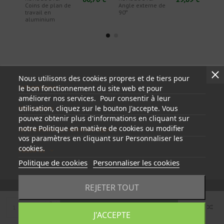
Coins de plan de
Angle externe de
Acce
travail en
90º
inté
aluminium
Nous utilisons des cookies propres et de tiers pour
Informations
le bon fonctionnement du site web et pour
améliorer nos services. Pour consentir à leur
utilisation, cliquez sur le bouton J'accepte. Vous
Mon compte
pouvez obtenir plus d'informations en cliquant sur
notre Politique en matière de cookies ou modifier
Informations sur votre boutique
vos paramètres en cliquant sur Personnaliser les
cookies.
Follow us
Politique de cookies
Personnaliser les cookies
REJETER TOUT
Ajouter au panier
© 2023 - tapasyregistros.com | cymper.com | Développé par
J'ACCEPTE
Teidata