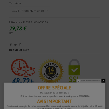
Terminer
Référence
I135RS100ACGB39
29,78 €
HT
Rapide et sûr !
Ne pas montrer de nouveau.
OFFRE SPÉCIALE
Du 31 juillet au 10 août 2026
10 % de réduction sur tous les produits avec le code promo : VERANO26
AVIS IMPORTANT
En raison des congés de notre personnel, les commandes passées entre le 31 juillet et le 10 août
seront traitées à partir du 11 août.