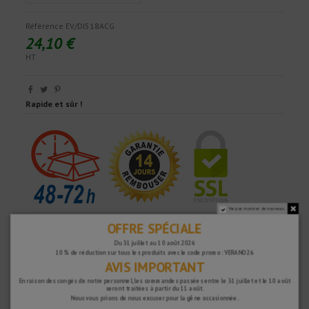
Référence
EV/DI518ACG
24,10 €
HT
Rapide et sûr !
Ne pas montrer de nouveau.
OFFRE SPÉCIALE
Du 31 juillet au 10 août 2026
10 % de réduction sur tous les produits avec le code promo : VERANO26
AVIS IMPORTANT
En raison des congés de notre personnel, les commandes passées entre le 31 juillet et le 10 août
seront traitées à partir du 11 août.
Nous vous prions de nous excuser pour la gêne occasionnée.
POURQUOI NOUS CHOISIR ?