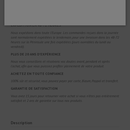
LIVRAISON GRATUITE
Frais de port gratuits pour les commandes supérieures à 100 €. Valable pour
l'Espagne*, l'Andorre et le Portugal*. (*Péninsule uniquement)
EXPÉDITION EN 48-72 HEURES
Nous expédions dans toute l'Europe. Les commandes reçues dans la journée
sont normalement expédiées le lendemain, pour une livraison dans les 48-72
heures sur la Péninsule une fois expédiées (jours ouvrables du lundi au
vendredi).
PLUS DE 20 ANS D'EXPÉRIENCE
Nous vous conseillons et résolvons vos doutes avant, pendant et après
l'achat, afin que vous puissiez profiter pleinement de votre produit.
ACHETEZ EN TOUTE CONFIANCE
100% sûr et sécurisé, vous pouvez payer par carte, Bizum, Paypal et transfert.
GARANTIE DE SATISFACTION
Vous avez 15 jours pour retourner votre achat si vous n'êtes pas entièrement
satisfait et 2 ans de garantie sur tous nos produits.
Description