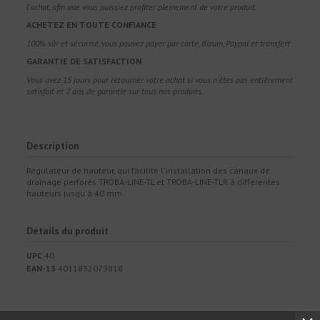
l'achat, afin que vous puissiez profiter pleinement de votre produit.
ACHETEZ EN TOUTE CONFIANCE
100% sûr et sécurisé, vous pouvez payer par carte, Bizum, Paypal et transfert.
GARANTIE DE SATISFACTION
Vous avez 15 jours pour retourner votre achat si vous n'êtes pas entièrement
satisfait et 2 ans de garantie sur tous nos produits.
Description
Régulateur de hauteur, qui facilite l'installation des canaux de
drainage perforés TROBA-LINE-TL et TROBA-LINE-TLR à différentes
hauteurs jusqu'à 40 mm.
Détails du produit
UPC
40
EAN-13
4011832079818