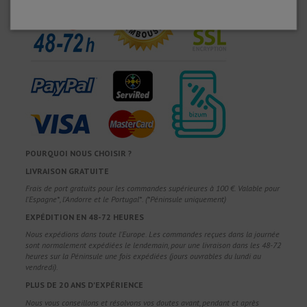
POURQUOI NOUS CHOISIR ?
LIVRAISON GRATUITE
Frais de port gratuits pour les commandes supérieures à 100 €. Valable pour
l'Espagne*, l'Andorre et le Portugal*. (*Péninsule uniquement)
EXPÉDITION EN 48-72 HEURES
Nous expédions dans toute l'Europe. Les commandes reçues dans la journée
sont normalement expédiées le lendemain, pour une livraison dans les 48-72
heures sur la Péninsule une fois expédiées (jours ouvrables du lundi au
vendredi).
PLUS DE 20 ANS D'EXPÉRIENCE
Nous vous conseillons et résolvons vos doutes avant, pendant et après