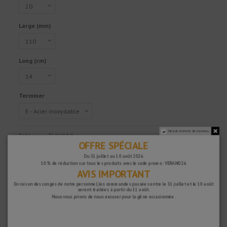
Large (mm)
Long (cm)
Terminer
Ne pas montrer de nouveau.
Référence
TL2H110
OFFRE SPÉCIALE
25,56 €
Du 31 juillet au 10 août 2026
HT
10 % de réduction sur tous les produits avec le code promo : VERANO26
AVIS IMPORTANT
En raison des congés de notre personnel, les commandes passées entre le 31 juillet et le 10 août
seront traitées à partir du 11 août.
Rapide et sûr !
Nous vous prions de nous excuser pour la gêne occasionnée.