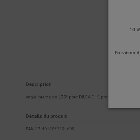
10 %
En raison 
Description
Angle interne de 135º pour DILEX-EHK. profilé sanitaire ou 
Détails du produit
EAN-13
4011832134609