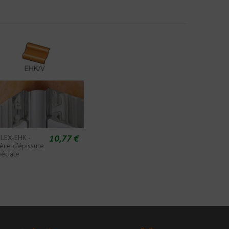
10,77 €
ILEX-EHK -
ièce d'épissure
péciale