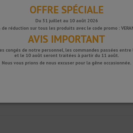
OFFRE SPÉCIALE
Du 31 juillet au 10 août 2026
 de réduction sur tous les produits avec le code promo : VER
AVIS IMPORTANT
des congés de notre personnel, les commandes passées entre le
et le 10 août seront traitées à partir du 11 août.
Nous vous prions de nous excuser pour la gêne occasionnée.
demi-tige en acier inoxydable pour la livraison entre le sol / mur dans de