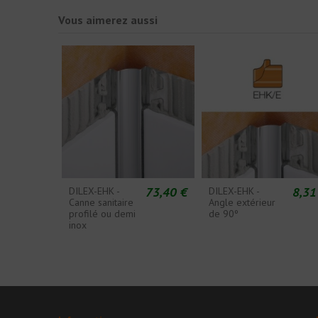
Vous aimerez aussi
73,40 €
8,31
DILEX-EHK -
DILEX-EHK -
Canne sanitaire
Angle extérieur
profilé ou demi
de 90º
inox