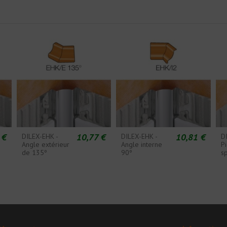
 €
10,77 €
10,81 €
DILEX-EHK -
DILEX-EHK -
D
Angle extérieur
Angle interne
P
de 135º
90º
s