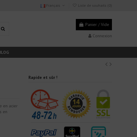
Français
Liste de souhaits (
0
)
Panier
/
Vide
Connexion
BLOG
Rapide et sûr !
e en acier
s en