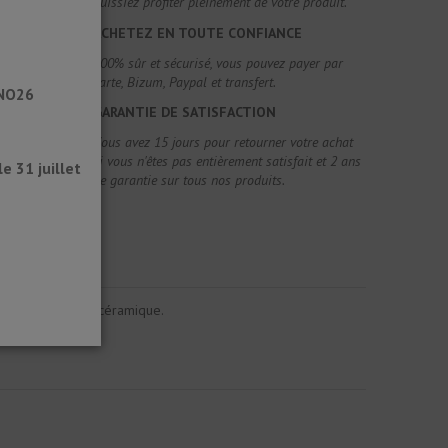
puissiez profiter pleinement de votre produit.
ACHETEZ EN TOUTE CONFIANCE
100% sûr et sécurisé, vous pouvez payer par
carte, Bizum, Paypal et transfert.
ANO26
GARANTIE DE SATISFACTION
Vous avez 15 jours pour retourner votre achat
si vous n'êtes pas entièrement satisfait et 2 ans
 31 juillet
de garantie sur tous nos produits.
s revêtements en céramique.