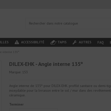
ILLES
ACCESSIBILITÉ
TAPIS
AUTRES
FAQ
le interne 135º
DILEX-EHK - Angle interne 135º
Marque:
153
Angle interne de 135º pour DILEX-EHK. profilé sanitaire ou demi-tig
inoxydable pour la livraison entre le sol / mur dans des revêtement
céramique.
Terminer