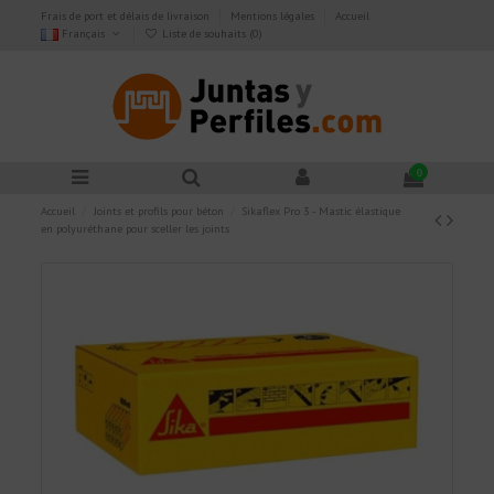
Frais de port et délais de livraison
Mentions légales
Accueil
Français
Liste de souhaits (
0
)
0
Accueil
Joints et profils pour béton
Sikaflex Pro 3 - Mastic élastique
en polyuréthane pour sceller les joints