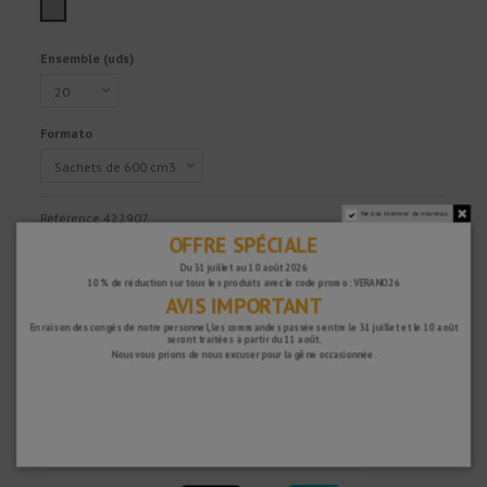
Gris
Ensemble (uds)
Formato
Ne pas montrer de nouveau.
Référence
422907
OFFRE SPÉCIALE
Du 31 juillet au 10 août 2026
10 % de réduction sur tous les produits avec le code promo : VERANO26
Rapide et sûr !
AVIS IMPORTANT
En raison des congés de notre personnel, les commandes passées entre le 31 juillet et le 10 août
seront traitées à partir du 11 août.
Nous vous prions de nous excuser pour la gêne occasionnée.