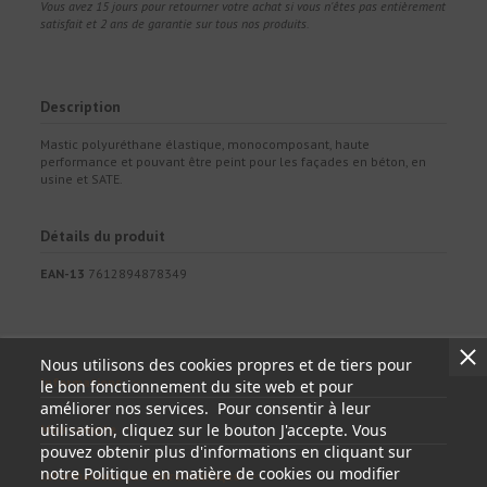
Vous avez 15 jours pour retourner votre achat si vous n'êtes pas entièrement
satisfait et 2 ans de garantie sur tous nos produits.
Description
Mastic polyuréthane élastique, monocomposant, haute
performance et pouvant être peint pour les façades en béton, en
usine et SATE.
Détails du produit
EAN-13
7612894878349
Nous utilisons des cookies propres et de tiers pour
Informations
le bon fonctionnement du site web et pour
améliorer nos services. Pour consentir à leur
utilisation, cliquez sur le bouton J'accepte. Vous
Mon compte
pouvez obtenir plus d'informations en cliquant sur
notre Politique en matière de cookies ou modifier
Informations sur votre boutique