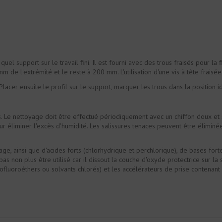
l support sur le travail fini. Il est fourni avec des trous fraisés pour la 
mm de l'extrémité et le reste à 200 mm. L'utilisation d'une vis à tête fra
acer ensuite le profil sur le support, marquer les trous dans la position i
. Le nettoyage doit être effectué périodiquement avec un chiffon doux et san
 pour éliminer l'excès d'humidité. Les salissures tenaces peuvent être éli
capage, ainsi que d'acides forts (chlorhydrique et perchlorique), de bases f
 non plus être utilisé car il dissout la couche d'oxyde protectrice sur la su
ofluoroéthers ou solvants chlorés) et les accélérateurs de prise contenant 