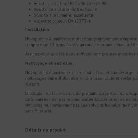
Résistance au feu: M0 / UNE 23-727-90
Résistance à l'abrasion: très bonne
Solidité à la lumière: excellente
Aspect et couleur: EN 12373-1
Installation
Novopletina Aluminium est placé sur pratiquement n'importe que
compose de 13 trous fraisés au total, le premier étant à 50 
Assurez-vous que les deux surfaces sont propres et sèches. Pl
Nettoyage et entretien
Novopletina Aluminium est résistant à l'eau et aux détergents
nettoyage neutre, il doit être rincé à l'eau froide et séché
abrasifs.
L'utilisation de laine d'acier, de produits abrasifs ou de dé
carbonatées n'est pas recommandée. L'acide citrique ne doit pas
similaires ne conviennent pas. Les solvants haloalcanes (hydr
sans chlorure).
Détails du produit