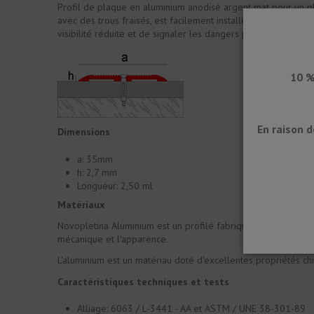
Profil de plaque en aluminium anodisé argent mat pour un plac
avec des trous fraisés, est facilement installée sur le pavage
visibilité réduite et de signaler les dangers potentiels.
10 %
En raison 
Dimensions
a: 35mm
h: 2,7 mm
Longueur: 2,50 ml
Matériaux
Novopletina Aluminium est un profilé fabriqué par extrusion d
mécanique et l'apparence.
L'aluminium est un matériau doté d'excellentes propriétés chim
Caractéristiques techniques et tests
Alliage: 6063 / L-3441 - AA et ASTM / UNE 38-301-89