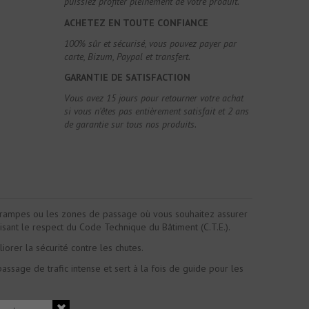
puissiez profiter pleinement de votre produit.
ACHETEZ EN TOUTE CONFIANCE
100% sûr et sécurisé, vous pouvez payer par
carte, Bizum, Paypal et transfert.
GARANTIE DE SATISFACTION
Vous avez 15 jours pour retourner votre achat
si vous n'êtes pas entièrement satisfait et 2 ans
de garantie sur tous nos produits.
s rampes ou les zones de passage où vous souhaitez assurer
isant le respect du Code Technique du Bâtiment (C.T.E.).
orer la sécurité contre les chutes.
e passage de trafic intense et sert à la fois de guide pour les