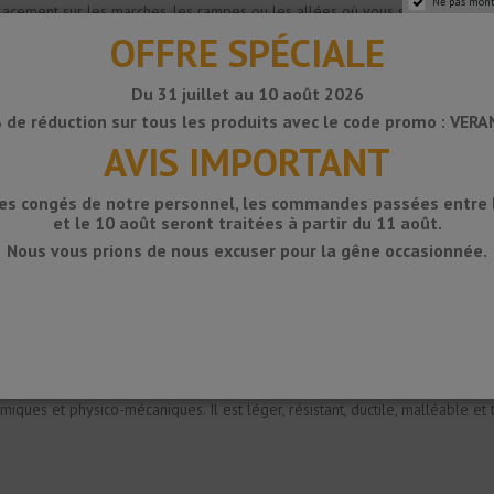
Ne pas mont
ement sur les marches, les rampes ou les allées où vous souhaitez assurer 
 fini à l'aide de vis. Très résistant, il permet le passage de trafic intense
OFFRE SPÉCIALE
Du 31 juillet au 10 août 2026
 de réduction sur tous les produits avec le code promo : VER
AVIS IMPORTANT
des congés de notre personnel, les commandes passées entre le
et le 10 août seront traitées à partir du 11 août.
Nous vous prions de nous excuser pour la gêne occasionnée.
'aluminium. L'argent mat est obtenu par anodisation, améliorant grâce à ce 
iques et physico-mécaniques. Il est léger, résistant, ductile, malléable et 