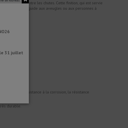
rer de nouveau.
la sécurité contre les chutes. Cette finition, qui est servie
 et sert à la fois de guide aux aveugles ou aux personnes à
ANO26
 31 juillet
processus sa résistance à la corrosion, la résistance
très durable.