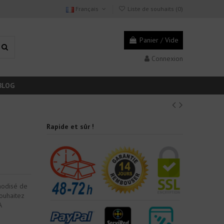
Français
Liste de souhaits (
0
)
Panier
/
Vide
Connexion
BLOG
Rapide et sûr !
nodisé de
ouhaitez
A