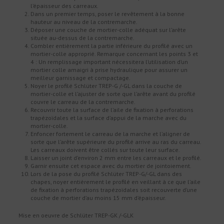
l’épaisseur des carreaux.
Dans un premier temps, poser le revêtement à la bonne
hauteur au niveau de la contremarche.
Déposer une couche de mortier-colle adéquat sur l’arête
située au-dessus de la contremarche.
Combler entièrement la partie inférieure du profilé avec un
mortier-colle approprié. Remarque concernant les points 3 et
4 : Un remplissage important nécessitera l’utilisation d’un
mortier colle amaigri à prise hydraulique pour assurer un
meilleur garnissage et compactage.
Noyer le profilé Schlüter TREP-G /-GL dans la couche de
mortier-colle et l’ajuster de sorte que l’arête avant du profilé
couvre le carreau de la contremarche.
Recouvrir toute la surface de l’aile de fixation à perforations
trapézoïdales et la surface d’appui de la marche avec du
mortier-colle.
Enfoncer fortement le carreau de la marche et l’aligner de
sorte que l’arête supérieure du profilé arrive au ras du carreau.
Les carreaux doivent être collés sur toute leur surface.
Laisser un joint d’environ 2 mm entre les carreaux et le profilé.
Garnir ensuite cet espace avec du mortier de jointoiement.
Lors de la pose du profilé Schlüter TREP-G/-GL dans des
chapes, noyer entièrement le profilé en veillant à ce que l’aile
de fixation à perforations trapézoïdales soit recouverte d’une
couche de mortier d’au moins 15 mm d’épaisseur.
Mise en oeuvre de Schlüter TREP-GK /-GLK