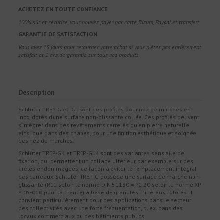
ACHETEZ EN TOUTE CONFIANCE
100% sûr et sécurisé, vous pouvez payer par carte, Bizum, Paypal et transfert.
GARANTIE DE SATISFACTION
Vous avez 15 jours pour retourner votre achat si vous n'êtes pas entièrement
satisfait et 2 ans de garantie sur tous nos produits.
Description
Schlüter TREP-G et -GL sont des profilés pour nez de marches en
inox, dotés d’une surface non-glissante collée. Ces profilés peuvent
s’intégrer dans des revêtements carrelés ou en pierre naturelle
ainsi que dans des chapes, pour une finition esthétique et soignée
des nez de marches.
Schlüter TREP-GK et TREP-GLK sont des variantes sans aile de
fixation, qui permettent un collage ultérieur, par exemple sur des
arêtes endommagées, de façon à éviter le remplacement intégral
des carreaux. Schlüter TREP-G possède une surface de marche non-
glissante (R11 selon la norme DIN 51130 = PC 20 selon la norme XP
P 05-010 pour la France) à base de granulés minéraux colorés. Il
convient particulièrement pour des applications dans le secteur
des collectivités avec une forte fréquentation, p. ex. dans des
locaux commerciaux ou des bâtiments publics.