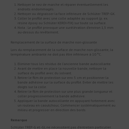
Nettoyer le nez de marche et réparer éventuellement les
endroits endommagés.
Nettoyer ou dégraisser la face inférieure de Schlüter TREP-GK.
Coller le profilé avec une colle adaptée au support (p. ex.
résine époxy ou Schlüter KERDI-FIX) sur toute sa surface.
Nota : Le profilé provoque une surélévation d’environ 1,5 mm
au-dessus du revêtement.
Remplacement de la surface de marche non-glissante
Lors du remplacement de la surface de marche non-glissante, la
température ambiante ne doit pas être inférieure à 10 °C.
Eliminer tous les résidus de l’ancienne bande autocollante.
Avant de mettre en place la nouvelle bande, nettoyer la
surface du profilé avec du solvant.
Retirer le film de protection sur env. 5 cm et positionner la
bande adhésive sur la surface du profilé. Eviter de mettre les
doigts sur la colle.
Retirer le film de protection sur une plus grande longueur et
coller progressivement la bande adhésive.
Appliquer la bande autocollante en appuyant fortement avec
un rouleau en caoutchouc. Commencer systématiquement au
milieu et progresser en direction des bords.
Remarque
Schlüter TREP-G et -GL ne nécessitent pas d’entretien particulier.