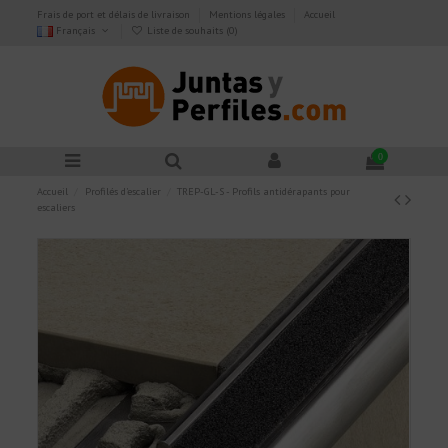
Frais de port et délais de livraison
Mentions légales
Accueil
Français
Liste de souhaits (
0
)
0
Accueil
Profilés d'escalier
TREP-GL-S - Profils antidérapants pour
escaliers