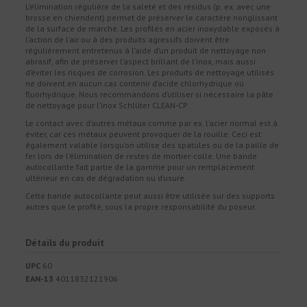
L’élimination régulière de la saleté et des résidus (p. ex. avec une
brosse en chiendent) permet de préserver le caractère nonglissant
de la surface de marche. Les profilés en acier inoxydable exposés à
l’action de l’air ou à des produits agressifs doivent être
régulièrement entretenus à l’aide d’un produit de nettoyage non
abrasif, afin de préserver l’aspect brillant de l’inox, mais aussi
d’éviter les risques de corrosion. Les produits de nettoyage utilisés
ne doivent en aucun cas contenir d’acide chlorhydrique ou
fluorhydrique. Nous recommandons d’utiliser si nécessaire la pâte
de nettoyage pour l’inox Schlüter CLEAN-CP.
Le contact avec d’autres métaux comme par ex. l’acier normal est à
éviter, car ces métaux peuvent provoquer de la rouille. Ceci est
également valable lorsqu’on utilise des spatules ou de la paille de
fer lors de l’élimination de restes de mortier-colle. Une bande
autocollante fait partie de la gamme pour un remplacement
ultérieur en cas de dégradation ou d’usure.
Cette bande autocollante peut aussi être utilisée sur des supports
autres que le profilé, sous la propre responsabilité du poseur.
Détails du produit
UPC
60
EAN-13
4011832121906