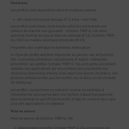
Matériaux
Les profilés sont disponibles dans le matériau suivant :
EB = Inox V2A brossé (Alliage n° 1.4301 = AISI 304)
Les profilés sont dotés d’une bande adhésive présentant une
surface de marche non-glissante : Schlüter TREP-G /-GK avec
granulat minéral incorporé dans un substrat (R 11), Schlüter TREP-
GL /-GLK en matière plastique structurée (R 10).
Propriétés des matériaux et domaines d’utilisation :
Le choix du proﬁlé doit être déterminé au cas par cas, en fonction
des contraintes chimiques, mécaniques et autres contraintes
prévisibles. Les profilés Schlüter TREP-G /-GL sont particulièrement
adaptés aux applications qui nécessitent non seulement une
résistance mécanique élevée, mais aussi une bonne résistance aux
produits chimiques tels que les acides, les alcalins ou les produits
de nettoyage.
Les profilés conviennent en intérieur comme en extérieur, à
l’exception de celui présentant une surface d’appui transparente,
dont la résistance aux UV est moindre et qui ne convient donc que
pour des applications en intérieur.
Mise en oeuvre
Mise en oeuvre de Schlüter TREP-G /-GL
Sélectionner le profilé Schlüter TREP-G /-GL en fonction de