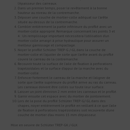
l’épaisseur des carreaux.
Dans un premier temps, poser le revêtement à la bonne
hauteur au niveau de la contremarche.
Déposer une couche de mortier-colle adéquat sur l’arête
située au-dessus de la contremarche.
Combler entièrement la partie inférieure du profilé avec un
mortier-colle approprié. Remarque concernant les points 3 et
4 : Un remplissage important nécessitera l’utilisation d’un
mortier colle amaigri à prise hydraulique pour assurer un
meilleur garnissage et compactage.
Noyer le profilé Schlüter TREP-G /-GL dans la couche de
mortier-colle et l’ajuster de sorte que l’arête avant du profilé
couvre le carreau de la contremarche.
Recouvrir toute la surface de l’aile de fixation à perforations
trapézoïdales et la surface d’appui de la marche avec du
mortier-colle.
Enfoncer fortement le carreau de la marche et l’aligner de
sorte que l’arête supérieure du profilé arrive au ras du carreau.
Les carreaux doivent être collés sur toute leur surface.
Laisser un joint d’environ 2 mm entre les carreaux et le profilé.
Garnir ensuite cet espace avec du mortier de jointoiement.
Lors de la pose du profilé Schlüter TREP-G/-GL dans des
chapes, noyer entièrement le profilé en veillant à ce que l’aile
de fixation à perforations trapézoïdales soit recouverte d’une
couche de mortier d’au moins 15 mm d’épaisseur.
Mise en oeuvre de Schlüter TREP-GK /-GLK