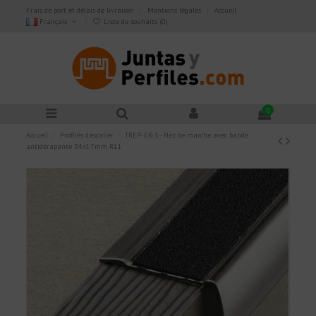
Frais de port et délais de livraison
Mentions légales
Accueil
Français
Liste de souhaits (
0
)
0
Accueil
Profilés d'escalier
TREP-GK-S - Nez de marche avec bande
antidérapante 34x17mm R11