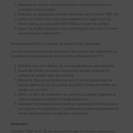
Nettoyer le nez de marche et réparer éventuellement les
endroits endommagés.
Nettoyer ou dégraisser la face inférieure de Schlüter TREP-GK.
Coller le profilé avec une colle adaptée au support (p. ex.
résine époxy ou Schlüter KERDI-FIX) sur toute sa surface.
Nota : Le profilé provoque une surélévation d’environ 1,5 mm
au-dessus du revêtement.
Remplacement de la surface de marche non-glissante
Lors du remplacement de la surface de marche non-glissante, la
température ambiante ne doit pas être inférieure à 10 °C.
Eliminer tous les résidus de l’ancienne bande autocollante.
Avant de mettre en place la nouvelle bande, nettoyer la
surface du profilé avec du solvant.
Retirer le film de protection sur env. 5 cm et positionner la
bande adhésive sur la surface du profilé. Eviter de mettre les
doigts sur la colle.
Retirer le film de protection sur une plus grande longueur et
coller progressivement la bande adhésive.
Appliquer la bande autocollante en appuyant fortement avec
un rouleau en caoutchouc. Commencer systématiquement au
milieu et progresser en direction des bords.
Remarque
Schlüter TREP-G et -GL ne nécessitent pas d’entretien particulier.