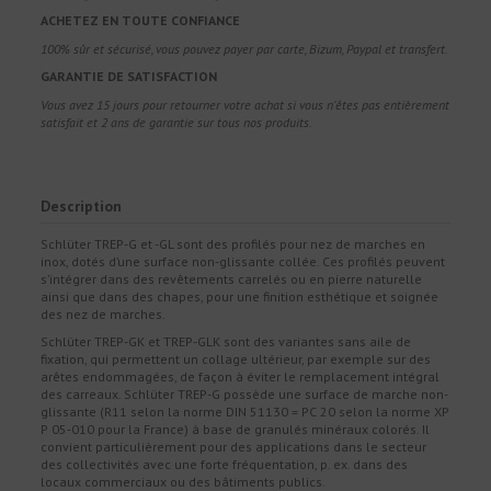
ACHETEZ EN TOUTE CONFIANCE
100% sûr et sécurisé, vous pouvez payer par carte, Bizum, Paypal et transfert.
GARANTIE DE SATISFACTION
Vous avez 15 jours pour retourner votre achat si vous n'êtes pas entièrement
satisfait et 2 ans de garantie sur tous nos produits.
Description
Schlüter TREP-G et -GL sont des profilés pour nez de marches en
inox, dotés d’une surface non-glissante collée. Ces profilés peuvent
s’intégrer dans des revêtements carrelés ou en pierre naturelle
ainsi que dans des chapes, pour une finition esthétique et soignée
des nez de marches.
Schlüter TREP-GK et TREP-GLK sont des variantes sans aile de
fixation, qui permettent un collage ultérieur, par exemple sur des
arêtes endommagées, de façon à éviter le remplacement intégral
des carreaux. Schlüter TREP-G possède une surface de marche non-
glissante (R11 selon la norme DIN 51130 = PC 20 selon la norme XP
P 05-010 pour la France) à base de granulés minéraux colorés. Il
convient particulièrement pour des applications dans le secteur
des collectivités avec une forte fréquentation, p. ex. dans des
locaux commerciaux ou des bâtiments publics.