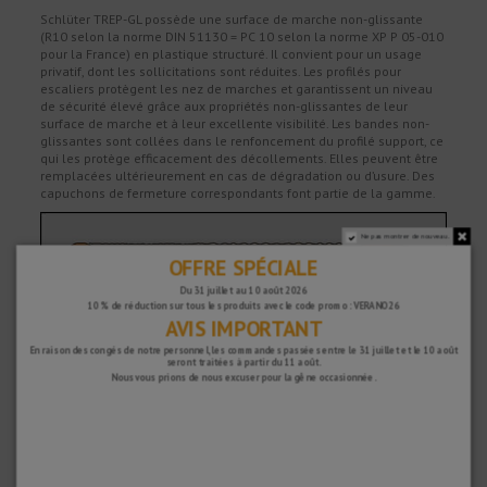
Schlüter TREP-GL possède une surface de marche non-glissante
(R10 selon la norme DIN 51130 = PC 10 selon la norme XP P 05-010
pour la France) en plastique structuré. Il convient pour un usage
privatif, dont les sollicitations sont réduites. Les profilés pour
escaliers protègent les nez de marches et garantissent un niveau
de sécurité élevé grâce aux propriétés non-glissantes de leur
surface de marche et à leur excellente visibilité. Les bandes non-
glissantes sont collées dans le renfoncement du profilé support, ce
qui les protège efficacement des décollements. Elles peuvent être
remplacées ultérieurement en cas de dégradation ou d’usure. Des
capuchons de fermeture correspondants font partie de la gamme.
Ne pas montrer de nouveau.
OFFRE SPÉCIALE
Du 31 juillet au 10 août 2026
10 % de réduction sur tous les produits avec le code promo : VERANO26
AVIS IMPORTANT
En raison des congés de notre personnel, les commandes passées entre le 31 juillet et le 10 août
seront traitées à partir du 11 août.
Nous vous prions de nous excuser pour la gêne occasionnée.