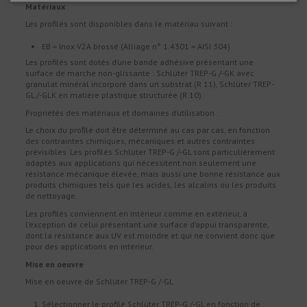
Matériaux
Les profilés sont disponibles dans le matériau suivant :
EB = Inox V2A brossé (Alliage n° 1.4301 = AISI 304)
Les profilés sont dotés d’une bande adhésive présentant une
surface de marche non-glissante : Schlüter TREP-G /-GK avec
granulat minéral incorporé dans un substrat (R 11), Schlüter TREP-
GL /-GLK en matière plastique structurée (R 10).
Propriétés des matériaux et domaines d’utilisation :
Le choix du proﬁlé doit être déterminé au cas par cas, en fonction
des contraintes chimiques, mécaniques et autres contraintes
prévisibles. Les profilés Schlüter TREP-G /-GL sont particulièrement
adaptés aux applications qui nécessitent non seulement une
résistance mécanique élevée, mais aussi une bonne résistance aux
produits chimiques tels que les acides, les alcalins ou les produits
de nettoyage.
Les profilés conviennent en intérieur comme en extérieur, à
l’exception de celui présentant une surface d’appui transparente,
dont la résistance aux UV est moindre et qui ne convient donc que
pour des applications en intérieur.
Mise en oeuvre
Mise en oeuvre de Schlüter TREP-G /-GL
Sélectionner le profilé Schlüter TREP-G /-GL en fonction de