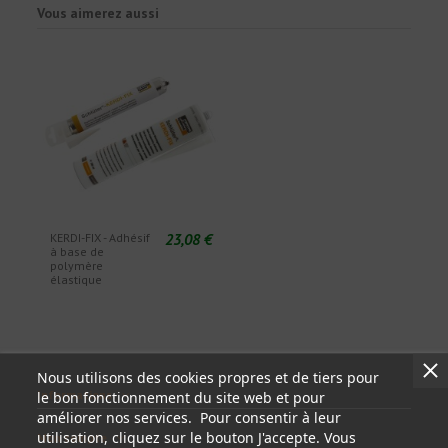
Vous aimerez aussi
23,08 €
KERDI-FIX - Adhésif
à base de
polymère
élastique
Nous utilisons des cookies propres et de tiers pour
Informations
le bon fonctionnement du site web et pour
améliorer nos services. Pour consentir à leur
utilisation, cliquez sur le bouton J'accepte. Vous
Mon compte