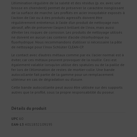
L’élimination régulière de la saleté et des résidus (p. ex. avec une
brosse en chiendent) permet de préserver le caractère nonglissant
de la surface de marche. Les profilés en acier inoxydable exposés à
l’action de l’air ou à des produits agressifs doivent être
régulièrement entretenus à l’aide d’un produit de nettoyage non
abrasif, afin de préserver l’aspect brillant de l’inox, mais aussi
d’éviter les risques de corrosion. Les produits de nettoyage utilisés
ne doivent en aucun cas contenir d’acide chlorhydrique ou
fluorhydrique. Nous recommandons d’utiliser si nécessaire la pâte
de nettoyage pour l’inox Schlüter CLEAN-CP.
Le contact avec d’autres métaux comme par ex. l’acier normal est à
éviter, car ces métaux peuvent provoquer de la rouille. Ceci est
également valable lorsqu’on utilise des spatules ou de la paille de
fer lors de l’élimination de restes de mortier-colle. Une bande
autocollante fait partie de la gamme pour un remplacement
ultérieur en cas de dégradation ou d’usure.
Cette bande autocollante peut aussi être utilisée sur des supports
autres que le profilé, sous la propre responsabilité du poseur.
Détails du produit
UPC
60
EAN-13
4011832109195