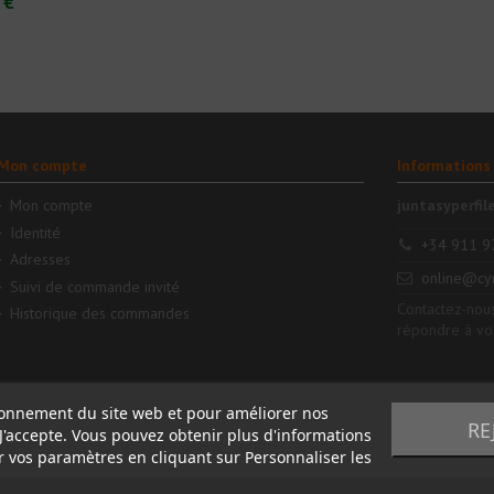
 €
Mon compte
Informations
Mon compte
juntasyperfil
Identité
+34 911 9
Adresses
online@cy
Suivi de commande invité
Contactez-nous
Historique des commandes
répondre à vo
tionnement du site web et pour améliorer nos
RE
n J'accepte. Vous pouvez obtenir plus d'informations
r vos paramètres en cliquant sur Personnaliser les