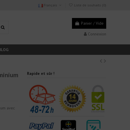
Français
Liste de souhaits (
0
)
Panier
/
Vide
Connexion
BLOG
é
uminium
Rapide et sûr !
nium avec