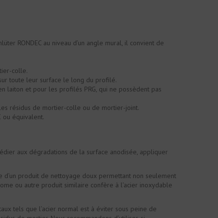
Schlüter RONDEC au niveau d’un angle mural, il convient de
ier-colle.
sur toute leur surface le long du profilé.
 en laiton et pour les profilés PRG, qui ne possèdent pas
s résidus de mortier-colle ou de mortier-joint.
X ou équivalent.
médier aux dégradations de la surface anodisée, appliquer
aide d’un produit de nettoyage doux permettant non seulement
hrome ou autre produit similaire confère à l’acier inoxydable
aux tels que l’acier normal est à éviter sous peine de