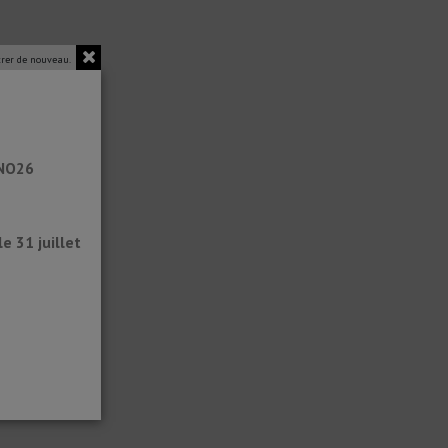
rer de nouveau.
ANO26
 31 juillet