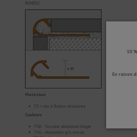
RONDEC.
10 %
En raison 
Matériaux
TS = Alu à finition structurée
Couleurs
TSB - Toscane aluminium beige
TSG - Aluminium gris toscan