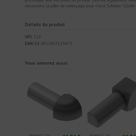
provoquer une corrosion du profilé. Ceci est également valabl
nécessaire, la pâte de nettoyage pour l’inox Schlüter CLEAN
Détails du produit
UPC
120
EAN-13
4011832119675
Vous aimerez aussi