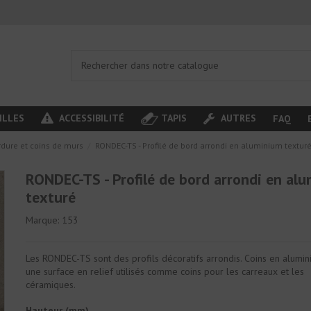
ILLES
ACCESSIBILITÉ
TAPIS
AUTRES
FAQ
rdure et coins de murs
RONDEC-TS - Profilé de bord arrondi en aluminium textur
RONDEC-TS - Profilé de bord arrondi en al
texturé
Marque:
153
Les RONDEC-TS sont des profils décoratifs arrondis. Coins en alumi
une surface en relief utilisés comme coins pour les carreaux et les
céramiques.
Hauteur (mm)