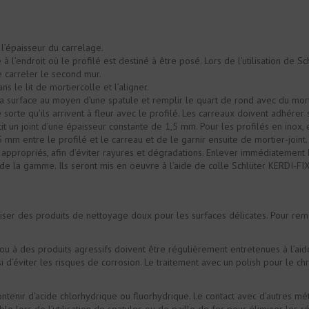
l’épaisseur du carrelage.
 à l’endroit où le profilé est destiné à être posé. Lors de l’utilisation de 
e carreler le second mur.
s le lit de mortiercolle et l’aligner.
e sa surface au moyen d’une spatule et remplir le quart de rond avec du mort
 sorte qu’ils arrivent à fleur avec le profilé. Les carreaux doivent adhérer 
tit un joint d’une épaisseur constante de 1,5 mm. Pour les profilés en inox,
5 mm entre le profilé et le carreau et de le garnir ensuite de mortier-joint.
ppropriés, afin d’éviter rayures et dégradations. Enlever immédiatement le
 de la gamme. Ils seront mis en oeuvre à l’aide de colle Schlüter KERDI-FI
iliser des produits de nettoyage doux pour les surfaces délicates. Pour re
r ou à des produits agressifs doivent être régulièrement entretenues à l’
si d’éviter les risques de corrosion. Le traitement avec un polish pour le c
ntenir d’acide chlorhydrique ou fluorhydrique. Le contact avec d’autres mét