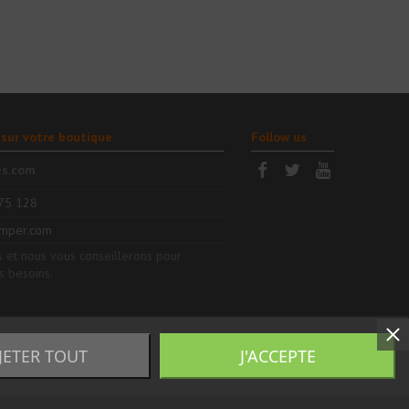
 sur votre boutique
Follow us
es.com
75 128
mper.com
 et nous vous conseillerons pour
s besoins.
JETER TOUT
J'ACCEPTE