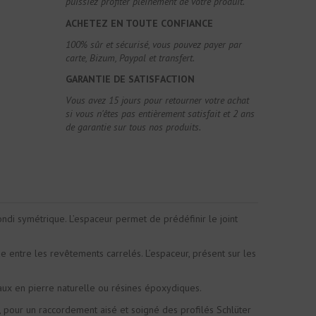
puissiez profiter pleinement de votre produit.
ACHETEZ EN TOUTE CONFIANCE
100% sûr et sécurisé, vous pouvez payer par
carte, Bizum, Paypal et transfert.
GARANTIE DE SATISFACTION
Vous avez 15 jours pour retourner votre achat
si vous n'êtes pas entièrement satisfait et 2 ans
de garantie sur tous nos produits.
ndi symétrique. L’espaceur permet de prédéfinir le joint
ue entre les revêtements carrelés. L’espaceur, présent sur les
eaux en pierre naturelle ou résines époxydiques.
, pour un raccordement aisé et soigné des profilés Schlüter