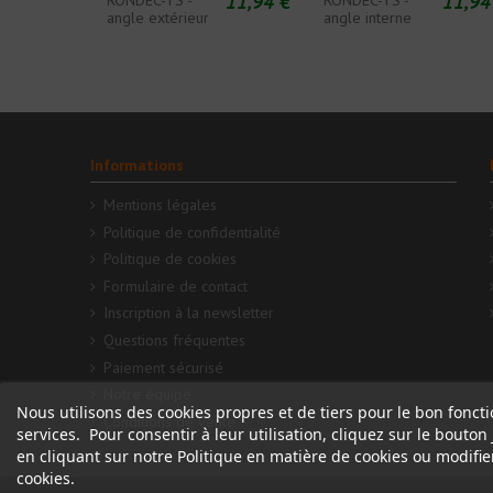
11,94 €
11,94
RONDEC-TS -
RONDEC-TS -
angle extérieur
angle interne
Informations
Mentions légales
Politique de confidentialité
Politique de cookies
Formulaire de contact
Inscription à la newsletter
Questions fréquentes
Paiement sécurisé
Notre équipe
Nous utilisons des cookies propres et de tiers pour le bon fonc
Conditions de vente
services. Pour consentir à leur utilisation, cliquez sur le bouto
en cliquant sur notre Politique en matière de cookies ou modifie
cookies.