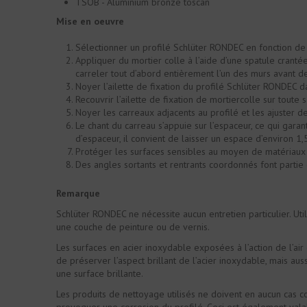
TSOB - Aluminium bronze toscan
Mise en oeuvre
Sélectionner un profilé Schlüter RONDEC en fonction de 
Appliquer du mortier colle à l’aide d’une spatule crantée
carreler tout d’abord entièrement l’un des murs avant d
Noyer l’ailette de fixation du profilé Schlüter RONDEC dan
Recouvrir l’ailette de fixation de mortiercolle sur tout
Noyer les carreaux adjacents au profilé et les ajuster de
Le chant du carreau s’appuie sur l’espaceur, ce qui garan
d’espaceur, il convient de laisser un espace d’environ 1,
Protéger les surfaces sensibles au moyen de matériaux a
Des angles sortants et rentrants coordonnés font partie
Remarque
Schlüter RONDEC ne nécessite aucun entretien particulier. Ut
une couche de peinture ou de vernis.
Les surfaces en acier inoxydable exposées à l’action de l’ai
de préserver l’aspect brillant de l’acier inoxydable, mais aus
une surface brillante.
Les produits de nettoyage utilisés ne doivent en aucun cas co