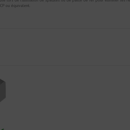
e lors de l’utilisation de spatules ou de paille de fer pour éliminer les r
-CP ou équivalent.