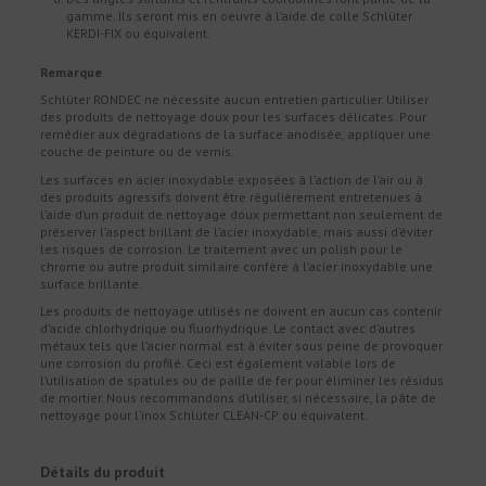
gamme. Ils seront mis en oeuvre à l’aide de colle Schlüter
KERDI-FIX ou équivalent.
Remarque
Schlüter RONDEC ne nécessite aucun entretien particulier. Utiliser
des produits de nettoyage doux pour les surfaces délicates. Pour
remédier aux dégradations de la surface anodisée, appliquer une
couche de peinture ou de vernis.
Les surfaces en acier inoxydable exposées à l’action de l’air ou à
des produits agressifs doivent être régulièrement entretenues à
l’aide d’un produit de nettoyage doux permettant non seulement de
préserver l’aspect brillant de l’acier inoxydable, mais aussi d’éviter
les risques de corrosion. Le traitement avec un polish pour le
chrome ou autre produit similaire confère à l’acier inoxydable une
surface brillante.
Les produits de nettoyage utilisés ne doivent en aucun cas contenir
d’acide chlorhydrique ou fluorhydrique. Le contact avec d’autres
métaux tels que l’acier normal est à éviter sous peine de provoquer
une corrosion du profilé. Ceci est également valable lors de
l’utilisation de spatules ou de paille de fer pour éliminer les résidus
de mortier. Nous recommandons d’utiliser, si nécessaire, la pâte de
nettoyage pour l’inox Schlüter CLEAN-CP ou équivalent.
Détails du produit