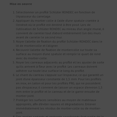
Mise en oeuvre
Sélectionner un profilé Schlüter RONDEC en fonction de
l’épaisseur du carrelage.
Appliquer du mortier colle à l’aide d’une spatule crantée à
l’endroit où le profilé est destiné à être posé. Lors de
l’utilisation de Schlüter RONDEC au niveau d’un angle mural, il
convient de carreler tout d’abord entièrement l’un des murs
avant de carreler le second mur.
Noyer l’ailette de fixation du profilé Schlüter RONDEC dans le
lit de mortiercolle et l’aligner.
Recouvrir l’ailette de fixation de mortiercolle sur toute sa
surface au moyen d’une spatule et remplir le quart de rond
avec du mortier-colle.
Noyer les carreaux adjacents au profilé et les ajuster de sorte
qu’ils arrivent à fleur avec le profilé. Les carreaux doivent
adhérer sur toute leur surface le long du profilé.
Le chant du carreau s’appuie sur l’espaceur, ce qui garantit un
joint d’une épaisseur constante de 1,5 mm. Pour les profilés
en inox, en laiton et pour les profilés PRG, qui ne possèdent
pas d’espaceur, il convient de laisser un espace d’environ 1,5
mm entre le profilé et le carreau et de le garnir ensuite de
mortier-joint.
Protéger les surfaces sensibles au moyen de matériaux
appropriés, afin d’éviter rayures et dégradations. Enlever
immédiatement les résidus de mortier-colle ou de mortier-
joint.
Des angles sortants et rentrants coordonnés font partie de la