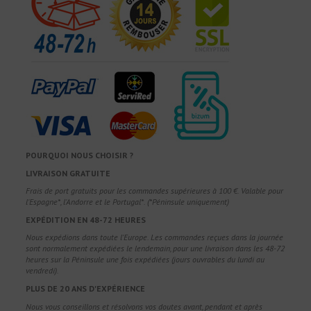
POURQUOI NOUS CHOISIR ?
LIVRAISON GRATUITE
Frais de port gratuits pour les commandes supérieures à 100 €. Valable pour
l'Espagne*, l'Andorre et le Portugal*. (*Péninsule uniquement)
EXPÉDITION EN 48-72 HEURES
Nous expédions dans toute l'Europe. Les commandes reçues dans la journée
sont normalement expédiées le lendemain, pour une livraison dans les 48-72
heures sur la Péninsule une fois expédiées (jours ouvrables du lundi au
vendredi).
PLUS DE 20 ANS D'EXPÉRIENCE
Nous vous conseillons et résolvons vos doutes avant, pendant et après