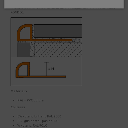
capuchons de fermeture font partie de la gamme dans certaines
finitions, pour un raccordement aisé et soigné des profilés Schlüter
RONDEC.
Matériaux
PRG = PVC coloré
Couleurs
BW - blanc brillant, RAL 9003
PG - gris pastel, pas de RAL
W - blanc, RAL 9010