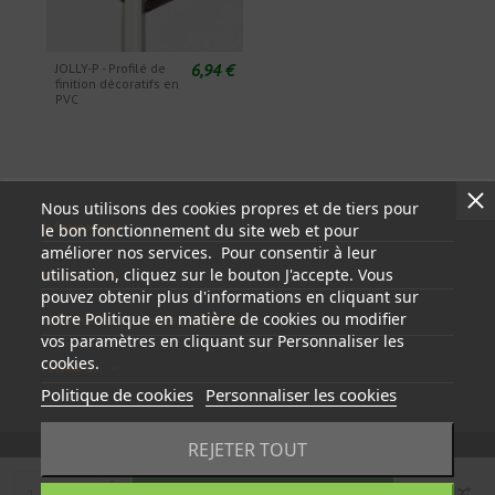
6,94 €
JOLLY-P - Profilé de
finition décoratifs en
PVC
Nous utilisons des cookies propres et de tiers pour
Informations
le bon fonctionnement du site web et pour
améliorer nos services. Pour consentir à leur
utilisation, cliquez sur le bouton J'accepte. Vous
Mon compte
pouvez obtenir plus d'informations en cliquant sur
notre Politique en matière de cookies ou modifier
Informations sur votre boutique
vos paramètres en cliquant sur Personnaliser les
cookies.
Follow us
Politique de cookies
Personnaliser les cookies
REJETER TOUT
Ajouter au panier