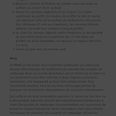
Recouvrir l’ailette de fixation de mortier-colle sur toute sa
surface au moyen d’une spatule.
Noyer les carreaux adjacents et les aligner sur l’arête
supérieure du profilé (la hauteur du profilé ne doit en aucun
cas dépasser celle de la surface du revêtement, elle pourra
être inférieure d’1 mm au maximum). Les carreaux doivent
adhérer sur toute leur surface le long du profilé.
Le chant du carreau s’appuie contre l’espaceur, ce qui garantit
un joint d’une épaisseur constante de 1,5 mm (pour les
profilés en acier inoxydable, on laissera un espace d’environ
1,5 mm).
Garnir ce joint avec du mortier-joint.
Nota
SCHIENE ne nécessite aucun entretien particulier. Les salissures
doivent être enlevées du revêtement en utilisant des produits de
nettoyage doux. La couche d’oxydation qui se forme sur le laiton ou
sur l’aluminium peut être enlevée à l’aide d’agents polissants ;
néanmoins, elle réapparaît au bout d’un certain temps. Pour
l’aluminium anodisé, seul un nouveau vernissage permet de
masquer les éventuelles dégradations de la couche d’anodisation.
Les surfaces en acier inoxydable exposées à l’action de l’air libre ou
à des produits agressifs doivent être régulièrement entretenues à
l’aide d’un produit de nettoyage doux permettant non seulement de
préserver l’aspect brillant de l’acier inoxydable, mais aussi d’éviter
les risques de corrosion. Les produits de nettoyage utilisés ne