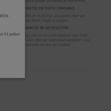
puissiez profiter pleinement de votre produit.
ACHETEZ EN TOUTE CONFIANCE
ANO26
100% sûr et sécurisé, vous pouvez payer par
carte, Bizum, Paypal et transfert.
GARANTIE DE SATISFACTION
 31 juillet
Vous avez 15 jours pour retourner votre achat
si vous n'êtes pas entièrement satisfait et 2 ans
de garantie sur tous nos produits.
mps que le sol.