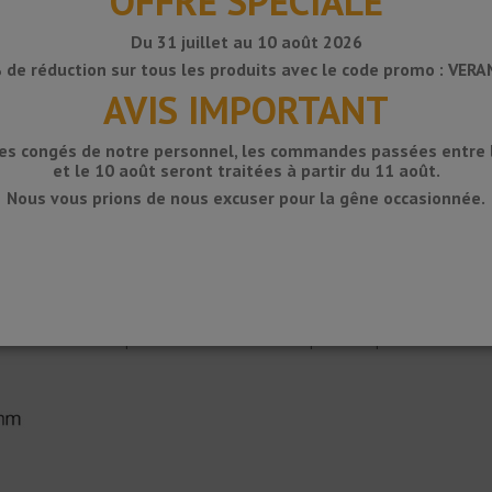
OFFRE SPÉCIALE
Du 31 juillet au 10 août 2026
 de réduction sur tous les produits avec le code promo : VER
AVIS IMPORTANT
des congés de notre personnel, les commandes passées entre le
et le 10 août seront traitées à partir du 11 août.
Nous vous prions de nous excuser pour la gêne occasionnée.
sols en terrazzo. Disponible en laiton naturel et peut être poli en même te