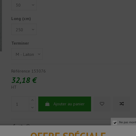
Long (cm)
Terminer
Référence
153076
32,18 €
HT
Ajouter au panier
Ne pas mont