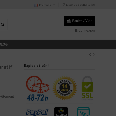
Français
Liste de souhaits (
0
)
Panier
/
Vide
Connexion
BLOG
ratif
Rapide et sûr !
evêtement