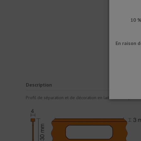
10 %
En raison 
Description
Profil de séparation et de décoration en laiton massif pour 